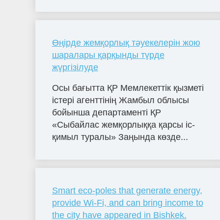
Өңірде жемқорлық тәуекелерін жою
шаралары қарқынды түрде
жүргізілуде
Осы бағытта ҚР Мемлекеттік қызметі
істері агенттінің Жамбыл облысы
бойынша департаменті ҚР
«Сыбайлас жемқорлыққа қарсы іс-
қимыл туралы» Заңында көзде...
Smart eco-poles that generate energy,
provide Wi-Fi, and can bring income to
the city have appeared in Bishkek.