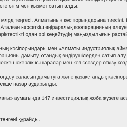
ге өнім мен қызмет сатып алды.
млрд теңгесі, Алматының кәсіпорындарына тиесілі.
талған көрсеткіш өңіраралық кооперацияның әлеуеті 
ріктестікті одан әрі кеңейтудің маңыздылығын раста
ның кәсіпорындары мен «Алматы индустриялық айм
цияны дамыту, отандық өндірушілерден сатып алу үле
скен іскерлік іс-шаралар мен келіссөздер өткізу көз
 өңдеу саласын дамытуға және қазақстандық кәсіпор
 ерекше назар аударылды.
мағы» аумағында 147 инвестициялық жоба жүзеге асы
теңгені құрайды.