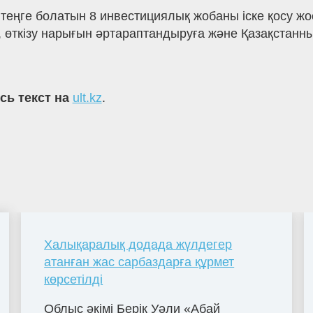
теңге болатын 8 инвестициялық жобаны іске қосу ж
өткізу нарығын әртараптандыруға және Қазақстанның
сь текст на
ult.kz
.
Халықаралық додада жүлдегер
атанған жас сарбаздарға құрмет
көрсетілді
Облыс әкімі Берік Уәли «Абай