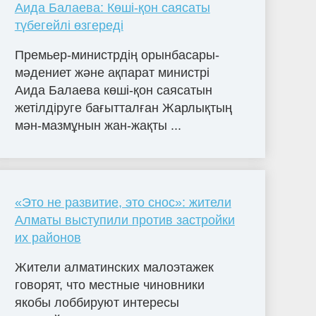
Аида Балаева: Көші-қон саясаты
түбегейлі өзгереді
Премьер-министрдің орынбасары-
мәдениет және ақпарат министрі
Аида Балаева көші-қон саясатын
жетілдіруге бағытталған Жарлықтың
мән-мазмұнын жан-жақты ...
«Это не развитие, это снос»: жители
Алматы выступили против застройки
их районов
Жители алматинских малоэтажек
говорят, что местные чиновники
якобы лоббируют интересы