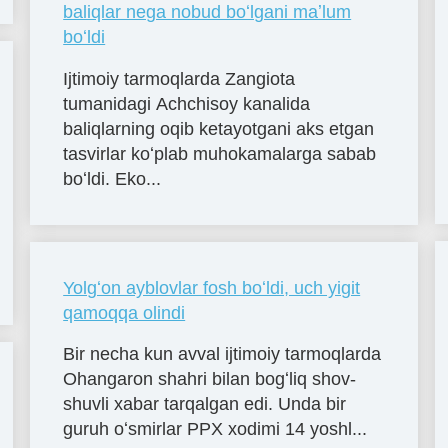
baliqlar nega nobud boʻlgani maʼlum
boʻldi
Ijtimoiy tarmoqlarda Zangiota
tumanidagi Achchisoy kanalida
baliqlarning oqib ketayotgani aks etgan
tasvirlar koʻplab muhokamalarga sabab
boʻldi. Eko...
Yolgʻon ayblovlar fosh boʻldi, uch yigit
qamoqqa olindi
Bir necha kun avval ijtimoiy tarmoqlarda
Ohangaron shahri bilan bogʻliq shov-
shuvli xabar tarqalgan edi. Unda bir
guruh oʻsmirlar PPX xodimi 14 yoshl...