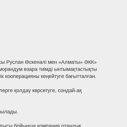
сы Руслан Өскенәлі мен «Алматы» ӘКК»
орандум өзара тиімді ынтымақтастықты
тік кооперацияны кеңейтуге бағытталған.
рге қолдау көрсетуге, сондай-ақ
абылады.
ындысы бойынша компания отандық