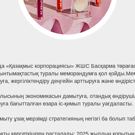
да «Қазақмыс корпорациясы» ЖШС Басқарма төраға
 ынтымақтастық туралы меморандумға қол қойды.Мем
ға, жергіліктендіру деңгейін арттыруға және өндіріс
лысының экономикасын дамытуға, отандық өндірушіле
ыруға бағытталған өзара іс-қимыл туралы уағдаласты.
ыту ұзақ мерзімді стратегияның негізгі ба болып т
ы нақты көрсеткішпен расталады: 2025 жылдың қорыт