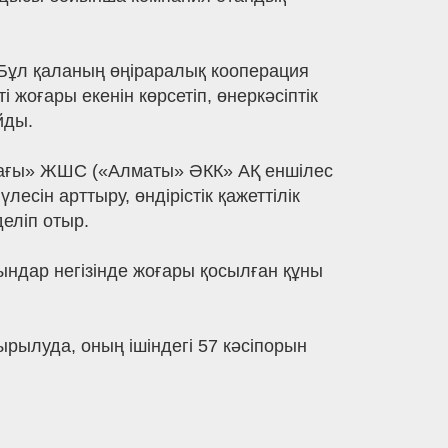
 Бұл қаланың өңіраралық кооперация
жоғары екенін көрсетіп, өнеркәсіптік
йды.
ағы» ЖШС («Алматы» ӘКК» АҚ еншілес
сін арттыру, өндірістік қажеттілік
деліп отыр.
ындар негізінде жоғары қосылған құны
рылуда, оның ішіндегі 57 кәсіпорын