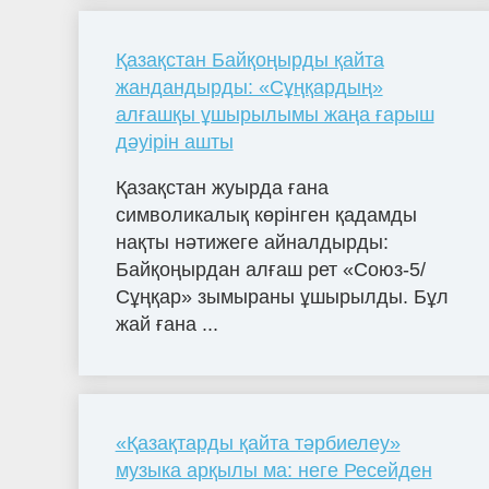
Қазақстан Байқоңырды қайта
жандандырды: «Сұңқардың»
алғашқы ұшырылымы жаңа ғарыш
дәуірін ашты
Қазақстан жуырда ғана
символикалық көрінген қадамды
нақты нәтижеге айналдырды:
Байқоңырдан алғаш рет «Союз-5/
Сұңқар» зымыраны ұшырылды. Бұл
жай ғана ...
«Қазақтарды қайта тәрбиелеу»
музыка арқылы ма: неге Ресейден