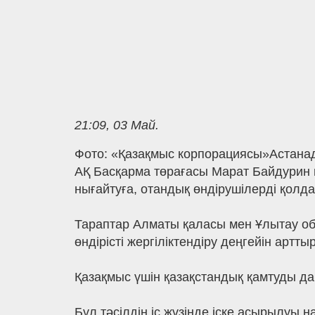
21:09, 03 Май.
Фото: «Қазақмыс корпорациясы»Астана
АҚ Басқарма төрағасы Марат Байдурин
нығайтуға, отандық өндірушілерді қолдау
Тараптар Алматы қаласы мен Ұлытау об
өндірісті жергіліктендіру деңгейін артт
Қазақмыс үшін қазақстандық қамтуды дам
Бұл тәсілдің іс жүзінде іске асырылу