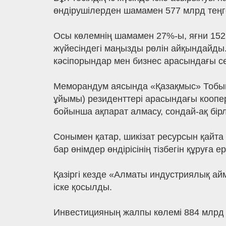
өндірушілерден шамамен 577 млрд теңге
Осы көлемнің шамамен 27%-ы, яғни 152 
жүйесіндегі маңызды рөлін айқындайды.А
кәсіпорындар мен бизнес арасындағы се
Меморандум аясында «Қазақмыс» Тобы
ұйымы) резиденттері арасындағы коопера
бойынша ақпарат алмасу, сондай-ақ бірле
Сонымен қатар, шикізат ресурсын қайта
бар өнімдер өндірісінің тізбегін құруға
Қазіргі кезде «Алматы индустриялық ай
іске қосылды.
Инвестицияның жалпы көлемі 884 млрд 