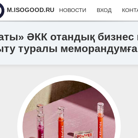
M.ISOGOOD.RU
НОВОСТИ
ВХОД
КОНТ
аты» ӘКК отандық бизнес 
ту туралы меморандумға