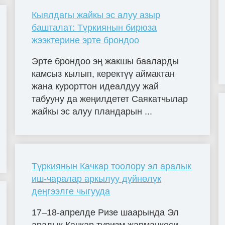
Кыялдагы жайкы эс алуу азыр
башталат: Түркиянын бирюза
жээктерине эрте брондоо
Эрте брондоо эң жакшы бааларды
камсыз кылып, керектүү аймактан
жана курорттон идеалдуу жай
табууну да жеңилдетет Саякатчылар
жайкы эс алуу пландарын ...
Түркиянын Качкар тоолору эл аралык
иш-чаралар аркылуу дүйнөлүк
деңгээлге чыгууда
17–18-апрелде Ризе шаарында Эл