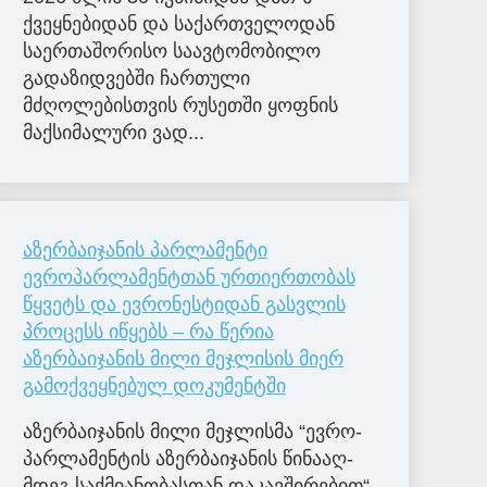
ქვეყნებიდან და საქართველოდან
საერთაშორისო საავტომობილო
გადაზიდვებში ჩართული
მძღოლებისთვის რუსეთში ყოფნის
მაქსიმალური ვად...
აზერბაიჯანის პარლამენტი
ევროპარლამენტთან ურთიერთობას
წყვეტს და ევრონესტიდან გასვლის
პროცესს იწყებს – რა წერია
აზერბაიჯანის მილი მეჯლისის მიერ
გამოქვეყნებულ დოკუმენტში
აზერ­ბა­ი­ჯა­ნის მილი მე­ჯლის­მა “ევ­რო­
პარ­ლა­მენ­ტის აზერ­ბა­ი­ჯა­ნის წი­ნა­აღ­
მდეგ საქ­მი­ა­ნო­ბას­თან და­კავ­ში­რე­ბით“