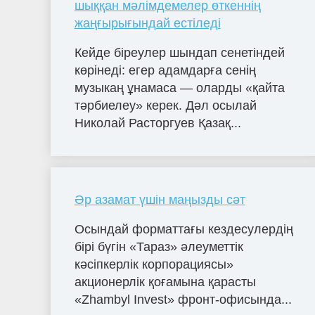
шыққан мәлімдемелер өткеннің
жаңғырығындай естіледі
Кейде біреулер шындап сенетіндей
көрінеді: егер адамдарға сенің
музыкаң ұнамаса — оларды «қайта
тәрбиелеу» керек. Дәл осылай
Николай Расторгуев Қазақ...
Әр азамат үшін маңызды сәт
Осындай форматтағы кездесулердің
бірі бүгін «Тараз» әлеуметтік
кәсіпкерлік корпорациясы»
акционерлік қоғамына қарасты
«Zhambyl Invest» фронт-офисында...