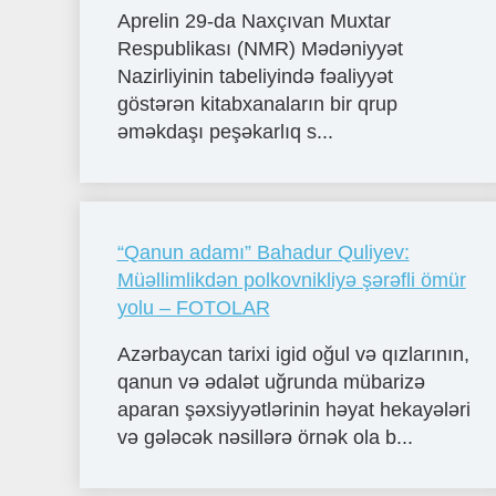
Aprelin 29-da Naxçıvan Muxtar
Respublikası (NMR) Mədəniyyət
Nazirliyinin tabeliyində fəaliyyət
göstərən kitabxanaların bir qrup
əməkdaşı peşəkarlıq s...
“Qanun adamı” Bahadur Quliyev:
Müəllimlikdən polkovnikliyə şərəfli ömür
yolu – FOTOLAR
Azərbaycan tarixi igid oğul və qızlarının,
qanun və ədalət uğrunda mübarizə
aparan şəxsiyyətlərinin həyat hekayələri
və gələcək nəsillərə örnək ola b...