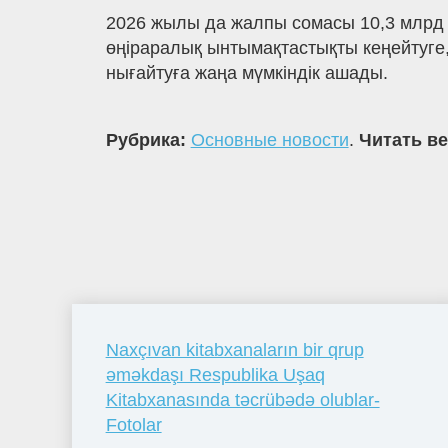
2026 жылы да жалпы сомасы 10,3 млрд 
өңіраралық ынтымақтастықты кеңейтуге, 
нығайтуға жаңа мүмкіндік ашады.
Рубрика:
Основные новости
.
Читать ве
Naxçıvan kitabxanaların bir qrup
əməkdaşı Respublika Uşaq
Kitabxanasında təcrübədə olublar-
Fotolar