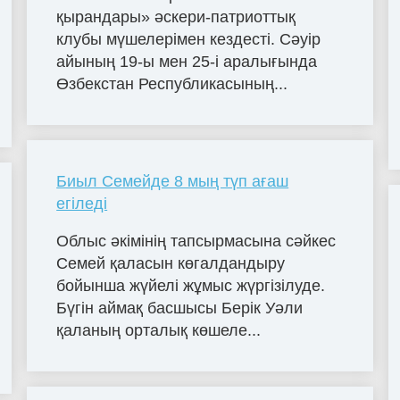
қырандары» әскери-патриоттық
клубы мүшелерімен кездесті. Сәуір
айының 19-ы мен 25-і аралығында
Өзбекстан Республикасының...
Биыл Семейде 8 мың түп ағаш
егіледі
Облыс әкімінің тапсырмасына сәйкес
Семей қаласын көгалдандыру
бойынша жүйелі жұмыс жүргізілуде.
Бүгін аймақ басшысы Берік Уәли
қаланың орталық көшеле...