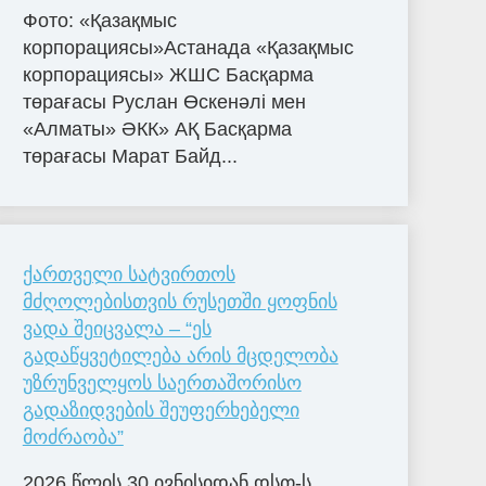
Фото: «Қазақмыс
корпорациясы»Астанада «Қазақмыс
корпорациясы» ЖШС Басқарма
төрағасы Руслан Өскенәлі мен
«Алматы» ӘКК» АҚ Басқарма
төрағасы Марат Байд...
ქართველი სატვირთოს
მძღოლებისთვის რუსეთში ყოფნის
ვადა შეიცვალა – “ეს
გადაწყვეტილება არის მცდელობა
უზრუნველყოს საერთაშორისო
გადაზიდვების შეუფერხებელი
მოძრაობა”
2026 წლის 30 ივნისიდან დსთ-ს