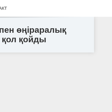
АКТ
пен өңіраралық
 қол қойды