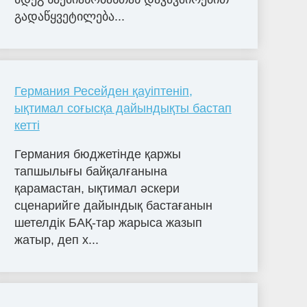
გა­და­წყვე­ტი­ლე­ბა...
Германия Ресейден қауіптеніп,
ықтимал соғысқа дайындықты бастап
кетті
Германия бюджетінде қаржы
тапшылығы байқалғанына
қарамастан, ықтимал әскери
сценарийге дайындық бастағанын
шетелдік БАҚ-тар жарыса жазып
жатыр, деп х...