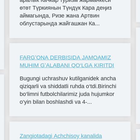
аралык Качкар туризм жарманкеси
өтөт Түркиянын Түндүк Кара деңиз
аймагында, Ризе жана Артвин
облустарында жайгашкан Ка...
FARGʻONA DERBISIDA JAMOAMIZ
MUHIM GʻALABANI QO‘LGA KIRITDI
Bugungi uchrashuv kutilganidek ancha
qiziqarli va shiddatli ruhda o‘tdi.Birinchi
bo‘limni futbolchilarimiz juda hujumkor
o‘yin bilan boshlashdi va 4-...
Zangiotadagi Achchisoy kanalida