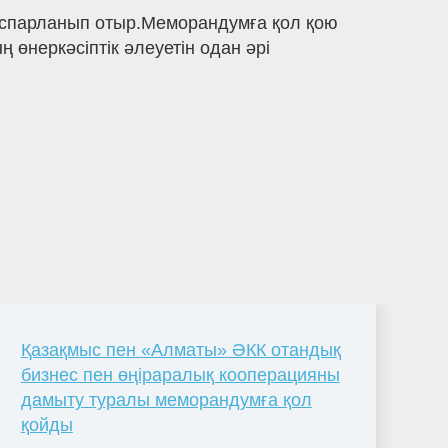
оспарланып отыр.Меморандумға қол қою
 өнеркәсіптік әлеуетін одан әрі
Қазақмыс пен «Алматы» ӘКК отандық
бизнес пен өңіраралық кооперацияны
дамыту туралы меморандумға қол
қойды