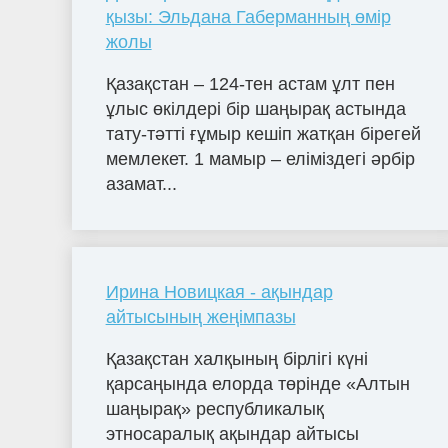
қызы: Эльдана Габерманның өмір
жолы
Қазақстан – 124-тен астам ұлт пен
ұлыс өкілдері бір шаңырақ астында
тату-тәтті ғұмыр кешіп жатқан бірегей
мемлекет. 1 мамыр – еліміздегі әрбір
азамат...
Ирина Новицкая - ақындар
айтысының жеңімпазы
Қазақстан халқының бірлігі күні
қарсаңында елорда төрінде «Алтын
шаңырақ» республикалық
этносаралық ақындар айтысы