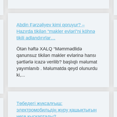
Abdin Fərzəliyev kimi qoruyur? –
Hazırda tikilən “makler evləri”ni köhnə
tikili adlandırırlar…
Ötən həftə XALQ “Məmmədlidə
qanunsuz tikilən makler evlərinə hansı
şərtlərlə icazə verilib? başlıqlı məlumat
yayımlanıb . Məlumatda qeyd olunurdu
ki,...
Төбедегі жүксалғыш:
электромобильдің жүру қашықтығын
неге қысқартады?