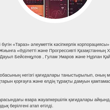
бүгін «Тараз» әлеуметтік кәсіпкерлік корпорациясы»
 Жиынға «Әділетті және Прогрессивті Қазақстанның 
Дауыл Бейсенқұлов , Гулам Умаров және Нұрлан Қа
басының негізгі қағидалары таныстырылып, оның мем
тарын қорғауға және елдің тұрақты дамуын қамтама
арасындағы өзара жауапкершілік қағидалары айқындал
ық берілгені атап өтілді.