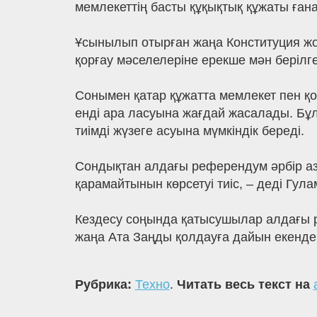
мемлекеттің басты құқықтық құжаты ғана
Ұсынылып отырған жаңа Конституция жоб
қорғау мәселелеріне ерекше мән берілге
Сонымен қатар құжатта мемлекет пен қо
енді ара ласуына жағдай жасалады. Бұл
тиімді жүзеге асуына мүмкіндік береді.
Сондықтан алдағы референдум әрбір аз
қарамайтынын көрсетуі тиіс, – деді Гула
Кездесу соңында қатысушылар алдағы ре
жаңа Ата Заңды қолдауға дайын екендері
Рубрика:
Техно
.
Читать весь текст на