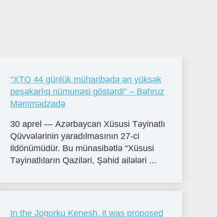
“XTQ 44 günlük müharibədə ən yüksək
peşəkarlıq nümunəsi göstərdi” – Bəhruz
Məmmədzadə
30 aprel — Azərbaycan Xüsusi Təyinatlı
Qüvvələrinin yaradılmasının 27-ci
ildönümüdür. Bu münasibətlə “Xüsusi
Təyinatlıların Qaziləri, Şəhid ailələri ...
In the Jogorku Kenesh, it was proposed