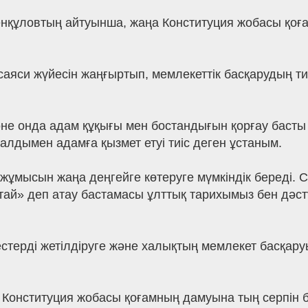
енқұловтың айтуынша, жаңа Конституция жобасы қоға
саяси жүйесін жаңғыртып, мемлекеттік басқарудың тиі
әне онда адам құқығы мен бостандығын қорғау басты 
 алдымен адамға қызмет етуі тиіс деген ұстаным.
 жұмысын жаңа деңгейге көтеруге мүмкіндік береді.
й» деп атау бастамасы ұлттық тарихымыз бен дәстүр
стерді жетілдіруге және халықтың мемлекет басқаруы
онституция жобасы қоғамның дамуына тың серпін бер