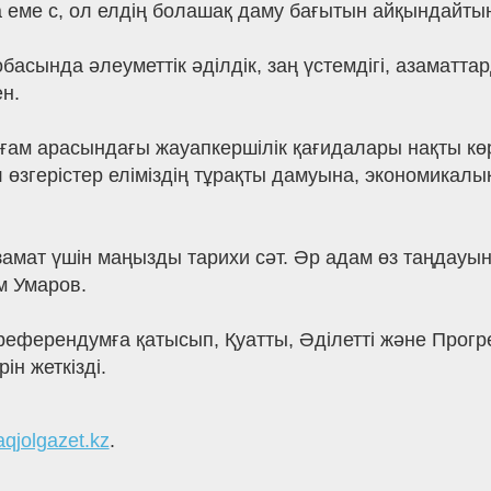
 еме с, ол елдің болашақ даму бағытын айқындайтын 
асында әлеуметтік әділдік, заң үстемдігі, азаматт
н.
ғам арасындағы жауапкершілік қағидалары нақты көрс
 өзгерістер еліміздің тұрақты дамуына, экономикал
амат үшін маңызды тарихи сәт. Әр адам өз таңдауы
м Умаров.
ферендумға қатысып, Қуатты, Әділетті және Прогрес
н жеткізді.
aqjolgazet.kz
.