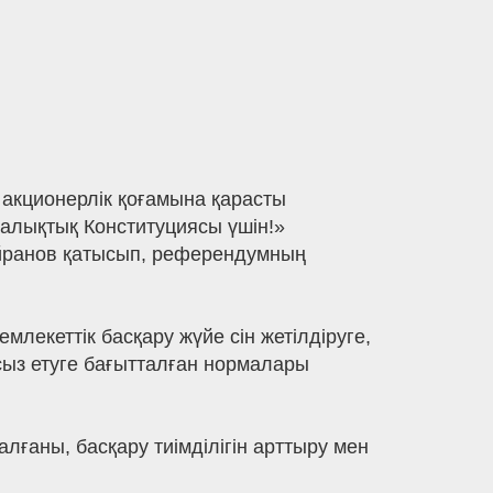
 акционерлік қоғамына қарасты
Халықтық Конституциясы үшін!»
йранов қатысып, референдумның
лекеттік басқару жүйе сін жетілдіруге,
сыз етуге бағытталған нормалары
ғаны, басқару тиімділігін арттыру мен