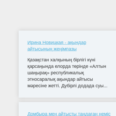
Ирина Новицкая - ақындар
айтысының жеңімпазы
Қазақстан халқының бірлігі күні
қарсаңында елорда төрінде «Алтын
шаңырақ» республикалық
этносаралық ақындар айтысы
мәресіне жетті. Дүбірлі додада суы...
Домбыра мен айтысты таңдаған неміс