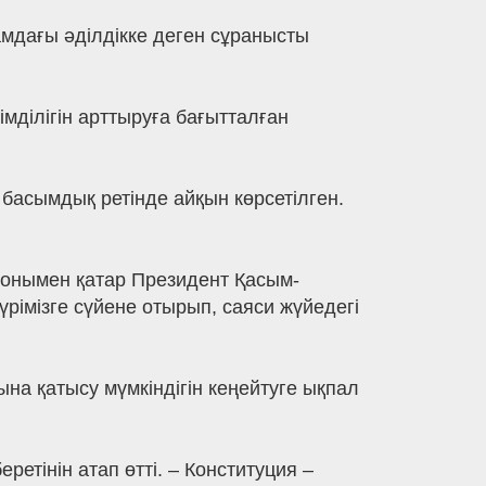
мдағы әділдікке деген сұранысты
мділігін арттыруға бағытталған
басымдық ретінде айқын көрсетілген.
 Сонымен қатар Президент Қасым-
імізге сүйене отырып, саяси жүйедегі
на қатысу мүмкіндігін кеңейтуге ықпал
етінін атап өтті. – Конституция –