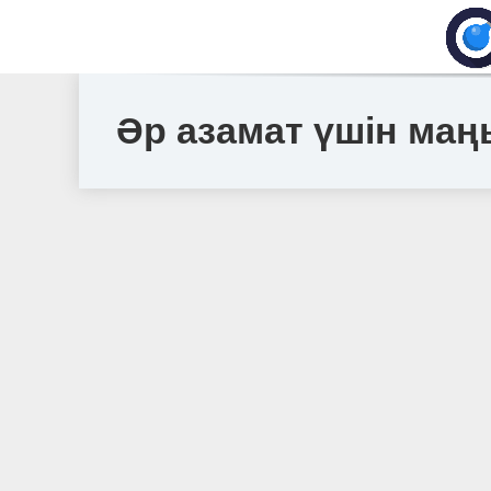
Әр азамат үшін маң