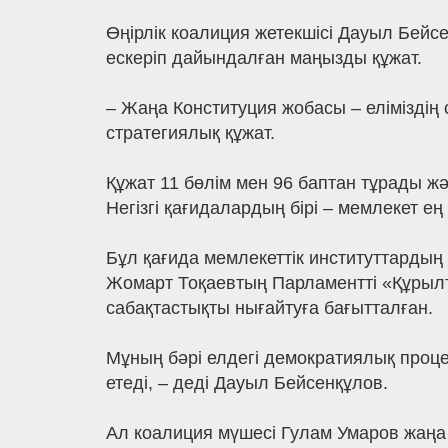
Өңірлік коалиция жетекшісі Дауыл Бейс
ескеріп дайындалған маңызды құжат.
– Жаңа Конституция жобасы – еліміздің 
стратегиялық құжат.
Құжат 11 бөлім мен 96 баптан тұрады ж
Негізгі қағидалардың бірі – мемлекет ең
Бұл қағида мемлекеттік институттардың
Жомарт Тоқаевтың Парламентті «Құрылта
сабақтастықты нығайтуға бағытталған.
Мұның бәрі елдегі демократиялық проце
етеді, – деді Дауыл Бейсенқұлов.
Ал коалиция мүшесі Гулам Умаров жаңа К