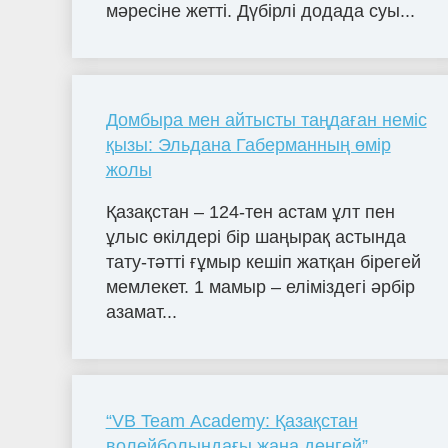
мәресіне жетті. Дүбірлі додада суы...
Домбыра мен айтысты таңдаған неміс
қызы: Эльдана Габерманның өмір
жолы
Қазақстан – 124-тен астам ұлт пен
ұлыс өкілдері бір шаңырақ астында
тату-тәтті ғұмыр кешіп жатқан бірегей
мемлекет. 1 мамыр – еліміздегі әрбір
азамат...
“VB Team Academy: Қазақстан
волейболындағы жаңа деңгей”