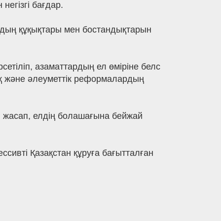
негізгі бағдар.
ардың құқықтары мен бостандықтарын
етіліп, азаматтардың ел өміріне белс
ық және әлеуметтік реформалардың
н жасап, елдің болашағына бейжай
сивті Қазақстан құруға бағытталған