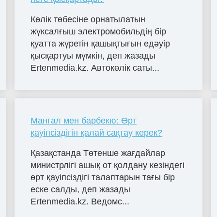
Көлік төбесіне орнатылатын
жүксалғыш электромобильдің бір
қуатта жүретін қашықтығын едәуір
қысқартуы мүмкін, деп жазады
Ertenmedia.kz. Автокөлік саты...
Мангал мен барбекю: Өрт
қауіпсіздігін қалай сақтау керек?
Қазақстанда Төтенше жағдайлар
министрлігі ашық от қолдану кезіндегі
өрт қауіпсіздігі талаптарын тағы бір
еске салды, деп жазады
Ertenmedia.kz. Ведомс...