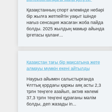
Қазақстанның спорт әлемінде небәрі
бір жылға жетпейтін уақыт ішінде
нағыз сенсация жасаған жоба пайда
болды. 2025 жылдың мамыр айында
іргетасы қаланғ...
Қазақстан тағы бір мақсатына жете
алмауы мүмкін екені айтылды
Наурыз айымен салыстырғанда
Ұлттық қордағы қаржы аяқ асты 2,3
трлн теңгеге азайып, актив көлемі
37,3 трлн теңгені құрағаны мәлім
болды, деп жазады in...