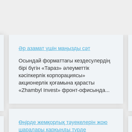
Әр азамат үшін маңызды сәт
Осындай форматтағы кездесулердің
бірі бүгін «Тараз» әлеуметтік
кәсіпкерлік корпорациясы»
акционерлік қоғамына қарасты
«Zhambyl Invest» фронт-офисында...
Өңірде жемқорлық тәуекелерін жою
шаралары қарқынды түрде