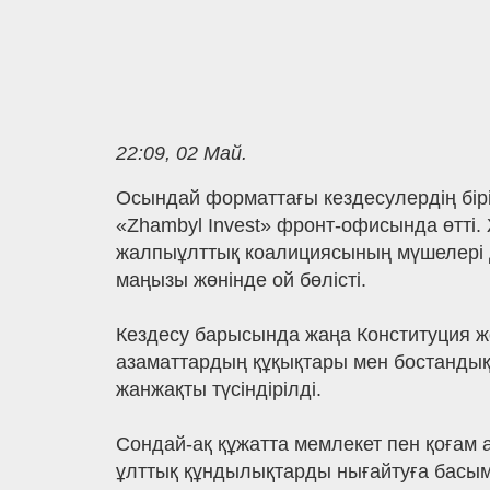
22:09, 02 Май.
Осындай форматтағы кездесулердің бірі 
«Zhambyl Invest» фронт-офисында өтті.
жалпыұлттық коалициясының мүшелері 
маңызы жөнінде ой бөлісті.
Кездесу барысында жаңа Конституция жо
азаматтардың құқықтары мен бостандық
жанжақты түсіндірілді.
Сондай-ақ құжатта мемлекет пен қоғам 
ұлттық құндылықтарды нығайтуға басымд