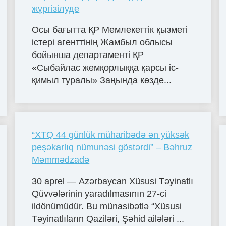
жүргізілуде
Осы бағытта ҚР Мемлекеттік қызметі
істері агенттінің Жамбыл облысы
бойынша департаменті ҚР
«Сыбайлас жемқорлыққа қарсы іс-
қимыл туралы» Заңында көзде...
“XTQ 44 günlük müharibədə ən yüksək
peşəkarlıq nümunəsi göstərdi” – Bəhruz
Məmmədzadə
30 aprel — Azərbaycan Xüsusi Təyinatlı
Qüvvələrinin yaradılmasının 27-ci
ildönümüdür. Bu münasibətlə “Xüsusi
Təyinatlıların Qaziləri, Şəhid ailələri ...