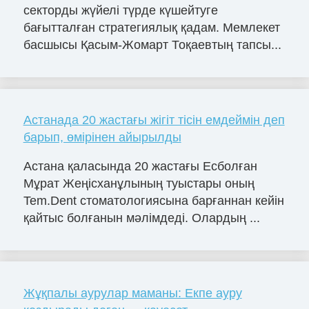
секторды жүйелі түрде күшейтуге
бағытталған стратегиялық қадам. Мемлекет
басшысы Қасым-Жомарт Тоқаевтың тапсы...
Астанада 20 жастағы жігіт тісін емдеймін деп
барып, өмірінен айырылды
Астана қаласында 20 жастағы Есболған
Мұрат Жеңісханұлының туыстары оның
Tem.Dent стоматологиясына барғаннан кейін
қайтыс болғанын мәлімдеді. Олардың ...
Жұқпалы аурулар маманы: Екпе ауру