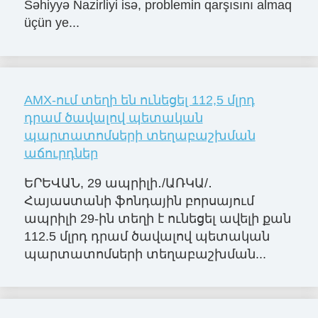
Səhiyyə Nazirliyi isə, problemin qarşısını almaq
üçün ye...
AMX-ում տեղի են ունեցել 112,5 մլրդ
դրամ ծավալով պետական
պարտատոմսերի տեղաբաշխման
աճուրդներ
ԵՐԵՎԱՆ, 29 ապրիլի․/ԱՌԿԱ/․
Հայաստանի ֆոնդային բորսայում
ապրիլի 29-ին տեղի է ունեցել ավելի քան
112.5 մլրդ դրամ ծավալով պետական
պարտատոմսերի տեղաբաշխման...