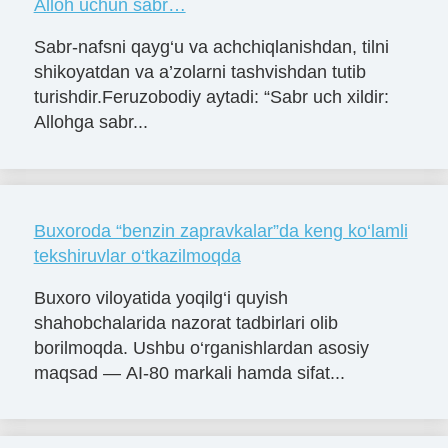
Alloh uchun sabr…
Sabr-nafsni qayg‘u va achchiqlanishdan, tilni
shikoyatdan va a’zolarni tashvishdan tutib
turishdir.Feruzobodiy aytadi: “Sabr uch xildir:
Allohga sabr...
Buxoroda “benzin zapravkalar”da keng ko‘lamli
tekshiruvlar o‘tkazilmoqda
Buxoro viloyatida yoqilg‘i quyish
shahobchalarida nazorat tadbirlari olib
borilmoqda. Ushbu o‘rganishlardan asosiy
maqsad — AI-80 markali hamda sifat...