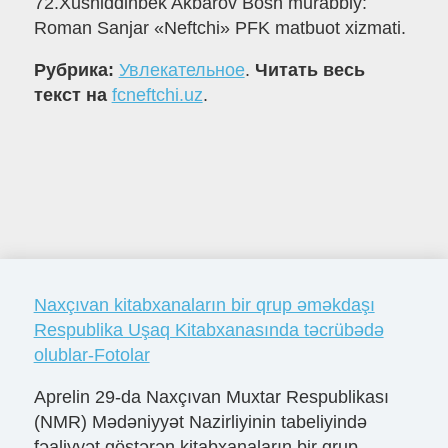
72.Xusniddinbek Akbarov Bosh murabbiy:
Roman Sanjar «Neftchi» PFK matbuot xizmati.
Рубрика:
Увлекательное
.
Читать весь
текст на
fcneftchi.uz
.
Naxçıvan kitabxanaların bir qrup əməkdaşı
Respublika Uşaq Kitabxanasında təcrübədə
olublar-Fotolar
Aprelin 29-da Naxçıvan Muxtar Respublikası
(NMR) Mədəniyyət Nazirliyinin tabeliyində
fəaliyyət göstərən kitabxanaların bir qrup