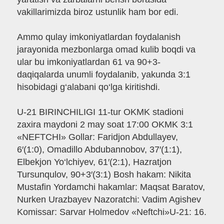
vakillarimizda biroz ustunlik ham bor edi.
Ammo qulay imkoniyatlardan foydalanish
jarayonida mezbonlarga omad kulib boqdi va
ular bu imkoniyatlardan 61 va 90+3-
daqiqalarda unumli foydalanib, yakunda 3:1
hisobidagi g‘alabani qo‘lga kiritishdi.
U-21 BIRINCHILIGI 11-tur OKMK stadioni
zaxira maydoni 2 may soat 17:00 OKMK 3:1
«NEFTCHI» Gollar: Faridjon Abdullayev,
6′(1:0), Omadillo Abdubannobov, 37′(1:1),
Elbekjon Yo‘lchiyev, 61′(2:1), Hazratjon
Tursunqulov, 90+3′(3:1) Bosh hakam: Nikita
Mustafin Yordamchi hakamlar: Maqsat Baratov,
Nurken Urazbayev Nazoratchi: Vadim Agishev
Komissar: Sarvar Holmedov «Neftchi»U-21: 16.