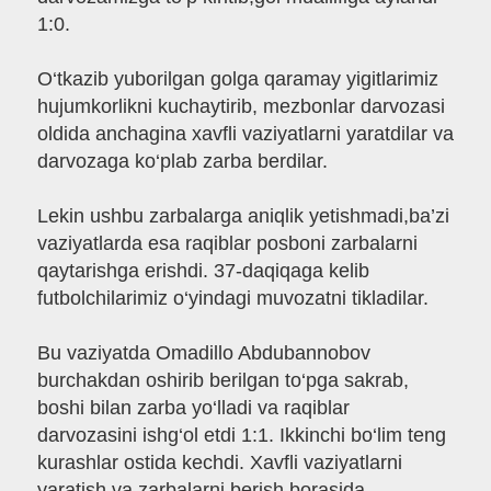
1:0.
O‘tkazib yuborilgan golga qaramay yigitlarimiz
hujumkorlikni kuchaytirib, mezbonlar darvozasi
oldida anchagina xavfli vaziyatlarni yaratdilar va
darvozaga ko‘plab zarba berdilar.
Lekin ushbu zarbalarga aniqlik yetishmadi,ba’zi
vaziyatlarda esa raqiblar posboni zarbalarni
qaytarishga erishdi. 37-daqiqaga kelib
futbolchilarimiz o‘yindagi muvozatni tikladilar.
Bu vaziyatda Omadillo Abdubannobov
burchakdan oshirib berilgan to‘pga sakrab,
boshi bilan zarba yo‘lladi va raqiblar
darvozasini ishg‘ol etdi 1:1. Ikkinchi bo‘lim teng
kurashlar ostida kechdi. Xavfli vaziyatlarni
yaratish va zarbalarni berish borasida