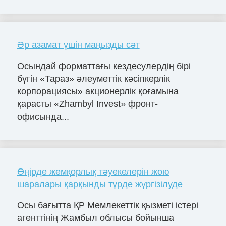
Әр азамат үшін маңызды сәт
Осындай форматтағы кездесулердің бірі
бүгін «Тараз» әлеуметтік кәсіпкерлік
корпорациясы» акционерлік қоғамына
қарасты «Zhambyl Invest» фронт-
офисында...
Өңірде жемқорлық тәуекелерін жою
шаралары қарқынды түрде жүргізілуде
Осы бағытта ҚР Мемлекеттік қызметі істері
агенттінің Жамбыл облысы бойынша