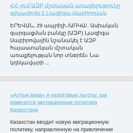
ՀՀ–ում ԱԶԲ մշտական առաքելությունը
գլխավորել է Լյազիզա Սաբիրովան
ԵՐԵՎԱՆ, 29 ապրիլի․/ԱՌԿԱ/․ Ասիական
զարգացման բանկը (ԱԶԲ) Լյազիզա
Սաբիրովային նշանակել է ԱԶԲ
հայաստանյան մշտական
առաքելության նոր տնօրեն։ Նա
կղեկավարի ...
«Алтын виза» и налоговые льготы: как
изменится миграционная политика
Казахстана
Казахстан вводит новую миграционную
политику, направленную на привлечение