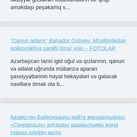
əməkdaşı peşəkarlıq s...
“Qanun adamı” Bahadur Quliyev: Müəllimlikdən
polkovnikliyə şərəfli ömür yolu – FOTOLAR
Azərbaycan tarixi igid oğul və qızlarının, qanun
və ədalət uğrunda mübarizə aparan
şəxsiyyətlərinin həyat hekayələri və gələcək
nəsillərə örnək ola b...
Қазақстан Байқоңырды қайта жандандырды:
«Сұңқардың» алғашқы ұшырылымы жаңа
ғарыш дәуірін ашты