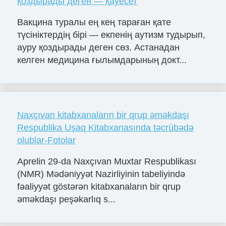
қоздырады деген — қауесет
Вакцина туралы ең кең тараған қате
түсініктердің бірі — екпенің аутизм тудырып,
ауру қоздырады деген сөз. Астанадан
келген медицина ғылымдарының докт...
Naxçıvan kitabxanaların bir qrup əməkdaşı
Respublika Uşaq Kitabxanasında təcrübədə
olublar-Fotolar
Aprelin 29-da Naxçıvan Muxtar Respublikası
(NMR) Mədəniyyət Nazirliyinin tabeliyində
fəaliyyət göstərən kitabxanaların bir qrup
əməkdaşı peşəkarlıq s...