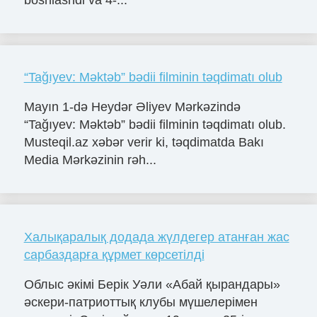
boshlashdi va 4-...
“Tağıyev: Məktəb” bədii filminin təqdimatı olub
Mayın 1-də Heydər Əliyev Mərkəzində
“Tağıyev: Məktəb” bədii filminin təqdimatı olub.
Musteqil.az xəbər verir ki, təqdimatda Bakı
Media Mərkəzinin rəh...
Халықаралық додада жүлдегер атанған жас
сарбаздарға құрмет көрсетілді
Облыс әкімі Берік Уәли «Абай қырандары»
әскери-патриоттық клубы мүшелерімен