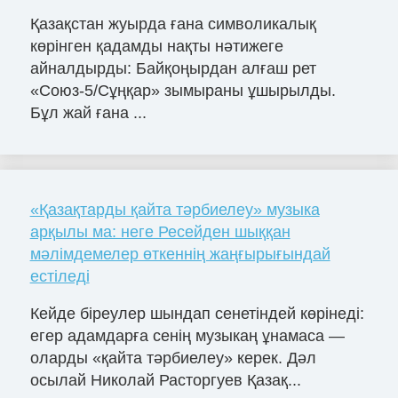
Қазақстан жуырда ғана символикалық
көрінген қадамды нақты нәтижеге
айналдырды: Байқоңырдан алғаш рет
«Союз-5/Сұңқар» зымыраны ұшырылды.
Бұл жай ғана ...
«Қазақтарды қайта тәрбиелеу» музыка
арқылы ма: неге Ресейден шыққан
мәлімдемелер өткеннің жаңғырығындай
естіледі
Кейде біреулер шындап сенетіндей көрінеді:
егер адамдарға сенің музыкаң ұнамаса —
оларды «қайта тәрбиелеу» керек. Дәл
осылай Николай Расторгуев Қазақ...