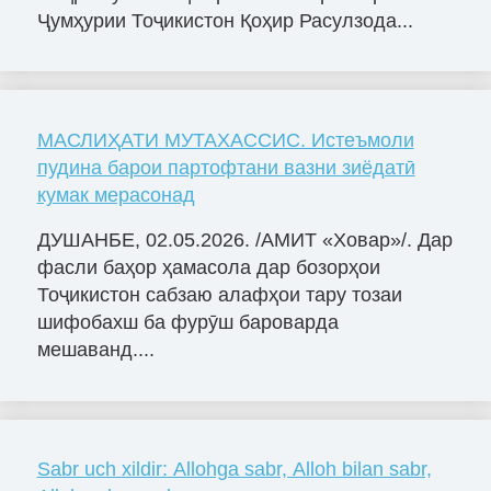
Ҷумҳурии Тоҷикистон Қоҳир Расулзода...
МАСЛИҲАТИ МУТАХАССИС. Истеъмоли
пудина барои партофтани вазни зиёдатӣ
кумак мерасонад
ДУШАНБЕ, 02.05.2026. /АМИТ «Ховар»/. Дар
фасли баҳор ҳамасола дар бозорҳои
Тоҷикистон сабзаю алафҳои тару тозаи
шифобахш ба фурӯш бароварда
мешаванд....
Sabr uch xildir: Allohga sabr, Alloh bilan sabr,