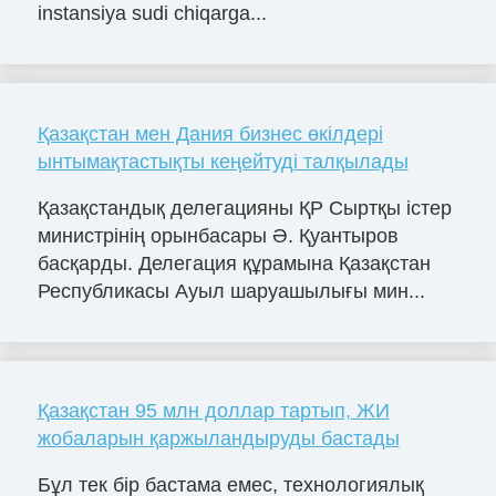
instansiya sudi chiqarga...
Қазақстан мен Дания бизнес өкілдері
ынтымақтастықты кеңейтуді талқылады
Қазақстандық делегацияны ҚР Сыртқы істер
министрінің орынбасары Ә. Қуантыров
басқарды. Делегация құрамына Қазақстан
Республикасы Ауыл шаруашылығы мин...
Қазақстан 95 млн доллар тартып, ЖИ
жобаларын қаржыландыруды бастады
Бұл тек бір бастама емес, технологиялық