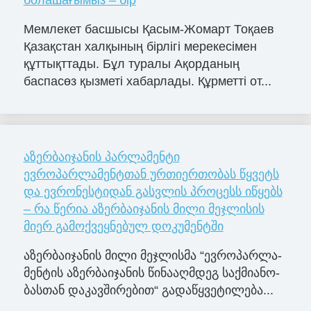
болашағымыз – бір
Мемлекет басшысы Қасым-Жомарт Тоқаев
Қазақстан халқының бірлігі мерекесімен
құттықттады. Бұл туралы Ақорданың
баспасөз қызметі хабарлады. Құрметті от...
აზერბაიჯანის პარლამენტი
ევროპარლამენტთან ურთიერთობას წყვეტს
და ევრონესტიდან გასვლის პროცესს იწყებს
– რა წერია აზერბაიჯანის მილი მეჯლისის
მიერ გამოქვეყნებულ დოკუმენტში
აზერ­ბა­ი­ჯა­ნის მილი მე­ჯლის­მა “ევ­რო­პარ­ლა­
მენ­ტის აზერ­ბა­ი­ჯა­ნის წი­ნა­აღ­მდეგ საქ­მი­ა­ნო­
ბას­თან და­კავ­ში­რე­ბით“ გა­და­წყვე­ტი­ლე­ბა...