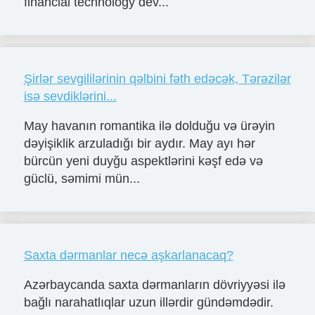
financial technology dev...
Şirlər sevgililərinin qəlbini fəth edəcək, Tərəzilər
isə sevdiklərini...
May havanın romantika ilə dolduğu və ürəyin
dəyişiklik arzuladığı bir aydır. May ayı hər
bürcün yeni duyğu aspektlərini kəşf edə və
güclü, səmimi mün...
Saxta dərmanlar necə aşkarlanacaq?
Azərbaycanda saxta dərmanların dövriyyəsi ilə
bağlı narahatlıqlar uzun illərdir gündəmdədir.