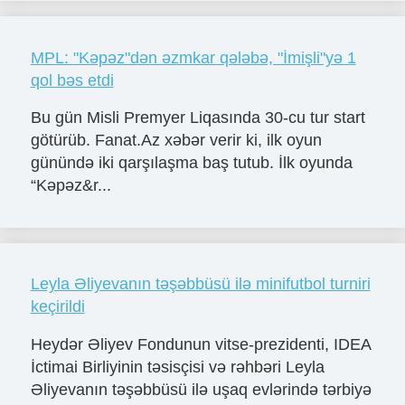
MPL: "Kəpəz"dən əzmkar qələbə, "İmişli"yə 1
qol bəs etdi
Bu gün Misli Premyer Liqasında 30-cu tur start
götürüb. Fanat.Az xəbər verir ki, ilk oyun
günündə iki qarşılaşma baş tutub. İlk oyunda
“Kəpəz&r...
Leyla Əliyevanın təşəbbüsü ilə minifutbol turniri
keçirildi
Heydər Əliyev Fondunun vitse-prezidenti, IDEA
İctimai Birliyinin təsisçisi və rəhbəri Leyla
Əliyevanın təşəbbüsü ilə uşaq evlərində tərbiyə