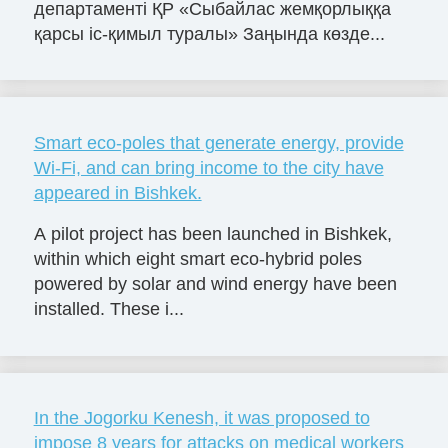
департаменті ҚР «Сыбайлас жемқорлыққа
қарсы іс-қимыл туралы» Заңында көзде...
Smart eco-poles that generate energy, provide
Wi-Fi, and can bring income to the city have
appeared in Bishkek.
A pilot project has been launched in Bishkek,
within which eight smart eco-hybrid poles
powered by solar and wind energy have been
installed. These i...
In the Jogorku Kenesh, it was proposed to
impose 8 years for attacks on medical workers