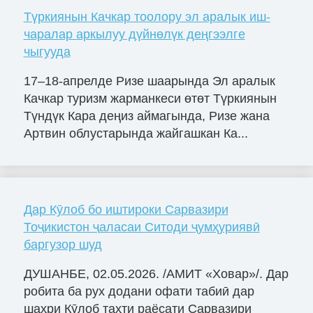
Түркиянын Качкар тоолору эл аралык иш-
чаралар аркылуу дүйнөлүк деңгээлге
чыгууда
17–18-апрелде Ризе шаарында Эл аралык
Качкар туризм жарманкеси өтөт Түркиянын
Түндүк Кара деңиз аймагында, Ризе жана
Артвин облустарында жайгашкан Ка...
Дар Кӯлоб бо иштироки Сарвазири
Тоҷикистон ҷаласаи Ситоди ҷумҳуриявӣ
баргузор шуд
ДУШАНБЕ, 02.05.2026. /АМИТ «Ховар»/. Дар
робита ба рух додани офати табиӣ дар
шаҳри Кӯлоб таҳти раёсати Сарвазири