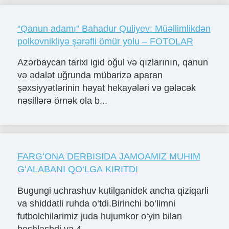
“Qanun adamı” Bahadur Quliyev: Müəllimlikdən
polkovnikliyə şərəfli ömür yolu – FOTOLAR
Azərbaycan tarixi igid oğul və qızlarının, qanun
və ədalət uğrunda mübarizə aparan
şəxsiyyətlərinin həyat hekayələri və gələcək
nəsillərə örnək ola b...
FARGʻONA DERBISIDA JAMOAMIZ MUHIM
GʻALABANI QO‘LGA KIRITDI
Bugungi uchrashuv kutilganidek ancha qiziqarli
va shiddatli ruhda o‘tdi.Birinchi bo‘limni
futbolchilarimiz juda hujumkor o‘yin bilan