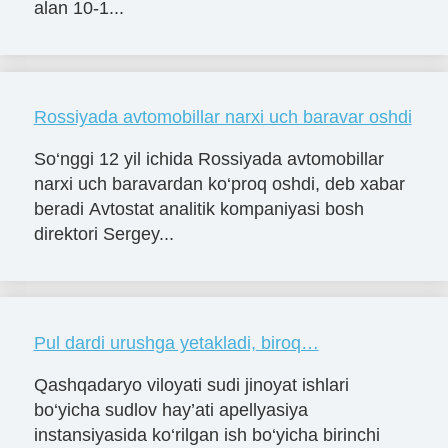
alan 10-1...
Rossiyada avtomobillar narxi uch baravar oshdi
So‘nggi 12 yil ichida Rossiyada avtomobillar
narxi uch baravardan ko‘proq oshdi, deb xabar
beradi Avtostat analitik kompaniyasi bosh
direktori Sergey...
Pul dardi urushga yetakladi, biroq…
Qashqadaryo viloyati sudi jinoyat ishlari
bo‘yicha sudlov hay’ati apellyasiya
instansiyasida ko‘rilgan ish bo‘yicha birinchi