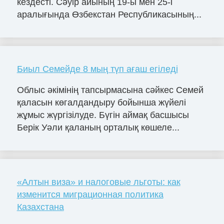
кездесті. Сәуір айының 19-ы мен 25-і
аралығында Өзбекстан Республикасының...
Биыл Семейде 8 мың түп ағаш егіледі
Облыс әкімінің тапсырмасына сәйкес Семей
қаласын көгалдандыру бойынша жүйелі
жұмыс жүргізілуде. Бүгін аймақ басшысы
Берік Уәли қаланың орталық көшеле...
«Алтын виза» и налоговые льготы: как
изменится миграционная политика
Казахстана