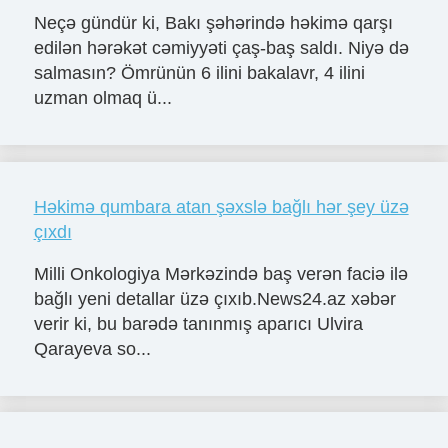
Neçə gündür ki, Bakı şəhərində həkimə qarşı
edilən hərəkət cəmiyyəti çaş-baş saldı. Niyə də
salmasın? Ömrünün 6 ilini bakalavr, 4 ilini
uzman olmaq ü...
Həkimə qumbara atan şəxslə bağlı hər şey üzə
çıxdı
Milli Onkologiya Mərkəzində baş verən faciə ilə
bağlı yeni detallar üzə çıxıb.News24.az xəbər
verir ki, bu barədə tanınmış aparıcı Ulvira
Qarayeva so...