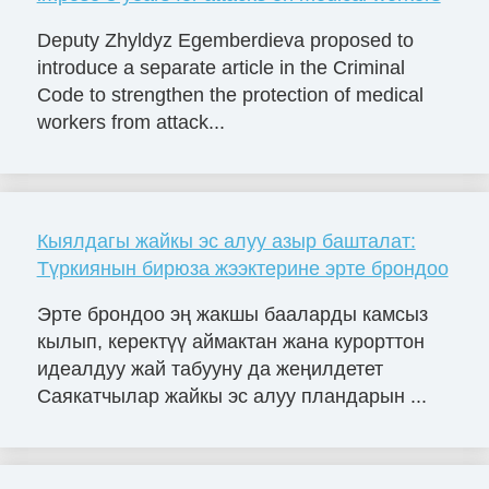
Deputy Zhyldyz Egemberdieva proposed to
introduce a separate article in the Criminal
Code to strengthen the protection of medical
workers from attack...
Кыялдагы жайкы эс алуу азыр башталат:
Түркиянын бирюза жээктерине эрте брондоо
Эрте брондоо эң жакшы бааларды камсыз
кылып, керектүү аймактан жана курорттон
идеалдуу жай табууну да жеңилдетет
Саякатчылар жайкы эс алуу пландарын ...