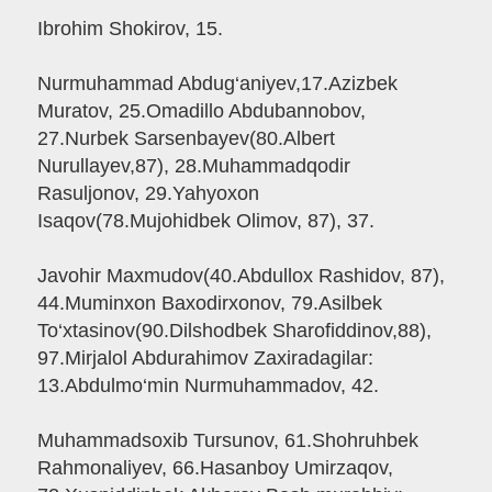
Ibrohim Shokirov, 15.
Nurmuhammad Abdug‘aniyev,17.Azizbek
Muratov, 25.Omadillo Abdubannobov,
27.Nurbek Sarsenbayev(80.Albert
Nurullayev,87), 28.Muhammadqodir
Rasuljonov, 29.Yahyoxon
Isaqov(78.Mujohidbek Olimov, 87), 37.
Javohir Maxmudov(40.Abdullox Rashidov, 87),
44.Muminxon Baxodirxonov, 79.Asilbek
To‘xtasinov(90.Dilshodbek Sharofiddinov,88),
97.Mirjalol Abdurahimov Zaxiradagilar:
13.Abdulmo‘min Nurmuhammadov, 42.
Muhammadsoxib Tursunov, 61.Shohruhbek
Rahmonaliyev, 66.Hasanboy Umirzaqov,