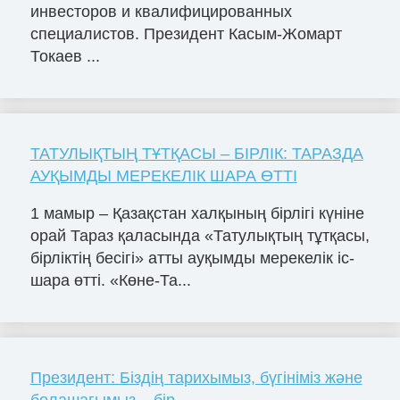
инвесторов и квалифицированных
специалистов. Президент Касым-Жомарт
Токаев ...
ТАТУЛЫҚТЫҢ ТҰТҚАСЫ – БІРЛІК: ТАРАЗДА
АУҚЫМДЫ МЕРЕКЕЛІК ШАРА ӨТТІ
1 мамыр – Қазақстан халқының бірлігі күніне
орай Тараз қаласында «Татулықтың тұтқасы,
бірліктің бесігі» атты ауқымды мерекелік іс-
шара өтті. «Көне-Та...
Президент: Біздің тарихымыз, бүгініміз және