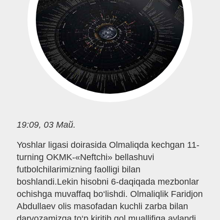
19:09, 03 Май.
Yoshlar ligasi doirasida Olmaliqda kechgan 11-
turning OKMK-«Neftchi» bellashuvi
futbolchilarimizning faolligi bilan
boshlandi.Lekin hisobni 6-daqiqada mezbonlar
ochishga muvaffaq bo‘lishdi. Olmaliqlik Faridjon
Abdullaev olis masofadan kuchli zarba bilan
darvozamizga to‘p kiritib,gol muallifiga aylandi