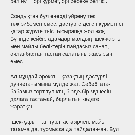
бөлінуі – әрі құрмет, әрі береке белгісі.
Сондықтан бұл өнерді үйрену тек
тәжірибемен емес, дәстүрге деген құрметпен
қатар жүруге тиіс. Ысырапқа жол жоқ
Бүгінде кейбір адамдар малдың ішек-қарны
мен майлы бөліктерін пайдасыз санап,
ойланбастан тастай салатыны жасырын
емес.
Ал мұндай әрекет – қазақтың дәстүрлі
дүниетанымына мүлде жат. Себебі ата-
бабамыз төрт түліктің бірде-бір мүшесін
далаға тастамай, барлығын кәдеге
жаратқан.
Ішек-қарыннан түрлі ас әзірлеп, майын
тағамға да, тұрмысқа да пайдаланған. Бұл –