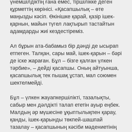
үнемшілдіктің ғана емес, тіршілікке деген
құрметтің көрінісі. «Қасапшылық – өте
маңызды кәсіп. Өкінішке қарай, қазір ішек-
қарнын, майын түгел лақтырып тастайтын
адамдарды жиі кездестіреміз.
Ал бұрын ата-бабамыз бір дәнді де ысырап
етпеген. Талқан, сары май, ішек-қарын – бәрі
де іске жараған. Бұл – бізге қалған үлкен
тәрбие», – дейді қасапшы. Оның айтуынша,
қасапшылық тек пышақ ұстап, мал союмен
шектелмейді.
Бұл – үлкен жауапкершілікті, тазалықты,
сабыр мен дәлдікті талап ететін ауыр еңбек.
Малдың әр мүшесіне ұқыптылықпен қарау,
қанды, ішек-қарынды төкпей-шашпай
тазалау – қасапшының кәсіби мәдениетінің