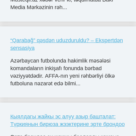
Media Mərkəzinin rəh...
“Qarabağ” qəsdən uduzduruldu? – Ekspertdən
sensasiya
Azərbaycan futbolunda hakimlik məsələsi
komandaların inkişafı fonunda bərbad
vəziyyətdədir. AFFA-nın yeni rəhbərliyi ölkə
futboluna nəzarət edə bilmi...
Кыялдагы жайкы эс алуу азыр башталат:
Түркиянын бирюза жээктерине эрте брондоо