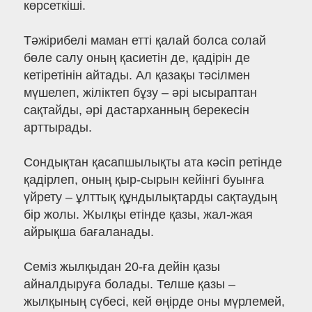
көрсеткіші.
Тәжірибелі маман етті қалай болса солай
бөле салу оның қасиетін де, қадірін де
кетіретінін айтады. Ал қазақы тәсілмен
мүшелеп, жіліктеп бұзу – әрі ысыраптан
сақтайды, әрі дастарханның берекесін
арттырады.
Сондықтан қасапшылықты ата кәсіп ретінде
қадірлеп, оның қыр-сырын кейінгі буынға
үйрету – ұлттық құндылықтарды сақтаудың
бір жолы. Жылқы етінде қазы, жал-жая
айрықша бағаланады.
Семіз жылқыдан 20-ға дейін қазы
айналдыруға болады. Телше қазы –
жылқының сүбесі, кей өңірде оны мүрлемей,