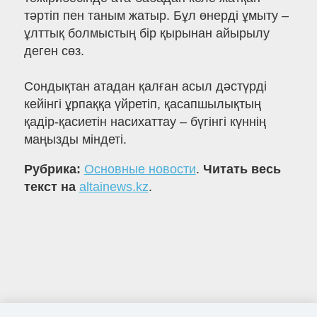
тәртіп пен таным жатыр. Бұл өнерді ұмыту –
ұлттық болмыстың бір қырынан айырылу
деген сөз.
Сондықтан атадан қалған асыл дәстүрді
кейінгі ұрпаққа үйретіп, қасапшылықтың
қадір-қасиетін насихаттау – бүгінгі күннің
маңызды міндеті.
Рубрика:
Основные новости
.
Читать весь
текст на
altainews.kz
.