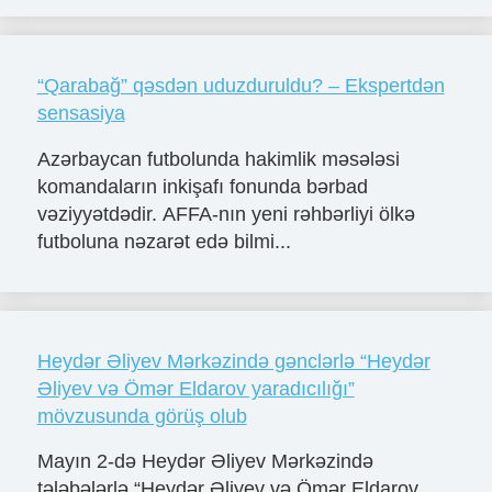
“Qarabağ” qəsdən uduzduruldu? – Ekspertdən
sensasiya
Azərbaycan futbolunda hakimlik məsələsi
komandaların inkişafı fonunda bərbad
vəziyyətdədir. AFFA-nın yeni rəhbərliyi ölkə
futboluna nəzarət edə bilmi...
Heydər Əliyev Mərkəzində gənclərlə “Heydər
Əliyev və Ömər Eldarov yaradıcılığı”
mövzusunda görüş olub
Mayın 2-də Heydər Əliyev Mərkəzində
tələbələrlə “Heydər Əliyev və Ömər Eldarov