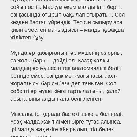
сойып өстік. Марқұм әкем малды іліп беріп,
өзі қасында отырып бақылап отыратын. Сол
кезден бастап үйрендік. Терісін сыпыру аса
қиын емес, ең маңыздысы – малды қазақша
жіліктеп бұзу.
Мұнда әр қабырғаның, әр мүшенің өз орны,
өз жолы бар», – дейді ол. Қазақ халқы
малдың әр мүшесін тек анатомиялық бөлік
ретінде емес, өзіндік мән-мағынасы, жол-
жоралғысы бар сыбаға деп таныған. Сол
себепті әр мүше кімге тартылатыны, қалай
асылатыны алдын ала белгіленген.
Мысалы, ірі қарада бас екі шекеге бөлінеді.
Ұсақ малда жақ тілімен бірге тұтас алынса,
ірі малда жақ екіге айырылып, тіл бөлек