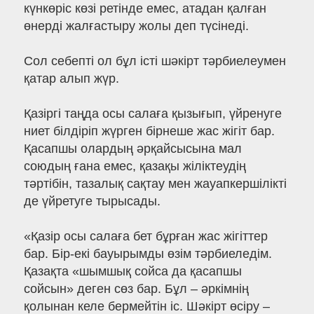
күнкөріс көзі ретінде емес, атадан қалған
өнерді жалғастыру жолы деп түсінеді.
Сол себепті ол бұл істі шәкірт тәрбиелеумен
қатар алып жүр.
Қазіргі таңда осы салаға қызығып, үйренуге
ниет білдіріп жүрген бірнеше жас жігіт бар.
Қасапшы олардың әрқайсысына мал
союдың ғана емес, қазақы жіліктеудің
тәртібін, тазалық сақтау мен жауапкершілікті
де үйретуге тырысады.
«Қазір осы салаға бет бұрған жас жігіттер
бар. Бір-екі бауырымды өзім тәрбиеледім.
Қазақта «шымшық сойса да қасапшы
сойсын» деген сөз бар. Бұл – әркімнің
қолынан келе бермейтін іс. Шәкірт өсіру –