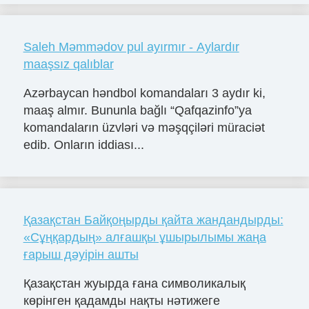
Saleh Məmmədov pul ayırmır - Aylardır
maaşsız qalıblar
Azərbaycan həndbol komandaları 3 aydır ki,
maaş almır. Bununla bağlı “Qafqazinfo”ya
komandaların üzvləri və məşqçiləri müraciət
edib. Onların iddiası...
Қазақстан Байқоңырды қайта жандандырды:
«Сұңқардың» алғашқы ұшырылымы жаңа
ғарыш дәуірін ашты
Қазақстан жуырда ғана символикалық
көрінген қадамды нақты нәтижеге