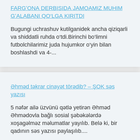
FARGʻONA DERBISIDA JAMOAMIZ MUHIM
GʻALABANI QO‘LGA KIRITDI
Bugungi uchrashuv kutilganidek ancha qiziqarli
va shiddatli ruhda o‘tdi.Birinchi bo‘limni
futbolchilarimiz juda hujumkor o‘yin bilan
boshlashdi va 4-...
Əhməd təkrar cinayət törədib? – ŞOK səs
yazısı
5 nəfər ailə üzvünü qətlə yetirən Əhməd
Əhmədovla bağlı sosial şəbəkələrdə
xoşagəlməz məlumatlar yayılıb. Belə ki, bir
qadının səs yazısı paylaşılıb....