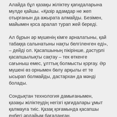
Алайда бұл қазақы жіліктеу қағидаларына
мүлде қайшы. «Қазір адамдар не жеп
отырғанын да ажырата алмайды. Безімен,
майымен қоса аралап турап жей береді.
Ал бұрын әр мүшенің кімге арналатыны, қай
табаққа салынатыны нақты белгіленген еді»,
– дейді ол. Қасапшының пікірінше, дәстүрлі
қасапшылықты сақтау – тек өткенге
сағыныш емес, ұлттық болмысты қорғау. Әр
мүшені өз орнымен бөлу арқылы ет те
ысырап болмайды, дастархан да мәнді
болады.
Сондықтан технология дамығанымен,
қазақы жіліктеудің негізгі қағидалары ұмыт
қалмауға тиіс. Қазақ қоғамында қасапшы
еңбегі әрдайым бағаланған.