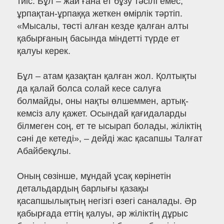
тиіс. Бұл – жай ғана ет бұзу тәсілі емес,
ұрпақтан-ұрпаққа жеткен өмірлік тәртіп.
«Мысалы, төсті алған кезде қалған алты
қабырғаның басында міндетті түрде ет
қалуы керек.
Бұл – атам қазақтан қалған жол. Қолтықты
да қалай болса солай кесе салуға
болмайды, оны нақты өлшеммен, артық-
кемсіз алу қажет. Осындай қағидаларды
білмеген соң, ет те ысырап болады, жіліктің
сәні де кетеді», – дейді жас қасапшы Талғат
Абайбекұлы.
Оның сөзінше, мұндай ұсақ көрінетін
детальдардың барлығы қазақы
қасапшылықтың негізгі өзегі саналады. Әр
қабырғада еттің қалуы, әр жіліктің дұрыс