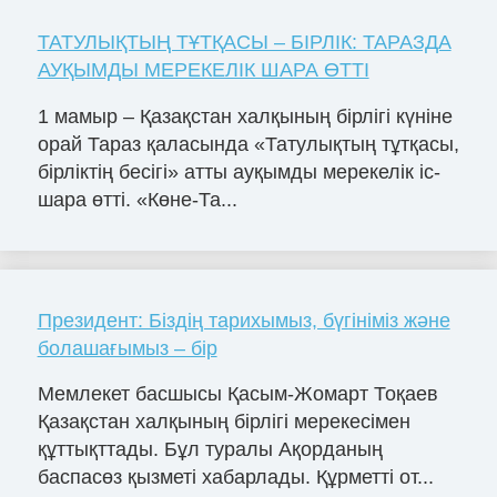
ТАТУЛЫҚТЫҢ ТҰТҚАСЫ – БІРЛІК: ТАРАЗДА
АУҚЫМДЫ МЕРЕКЕЛІК ШАРА ӨТТІ
1 мамыр – Қазақстан халқының бірлігі күніне
орай Тараз қаласында «Татулықтың тұтқасы,
бірліктің бесігі» атты ауқымды мерекелік іс-
шара өтті. «Көне-Та...
Президент: Біздің тарихымыз, бүгініміз және
болашағымыз – бір
Мемлекет басшысы Қасым-Жомарт Тоқаев
Қазақстан халқының бірлігі мерекесімен
құттықттады. Бұл туралы Ақорданың
баспасөз қызметі хабарлады. Құрметті от...