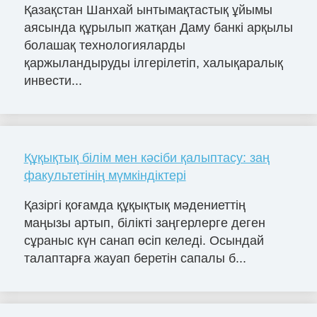
Қазақстан Шанхай ынтымақтастық ұйымы
аясында құрылып жатқан Даму банкі арқылы
болашақ технологияларды
қаржыландыруды ілгерілетіп, халықаралық
инвести...
Құқықтық білім мен кәсіби қалыптасу: заң
факультетінің мүмкіндіктері
Қазіргі қоғамда құқықтық мәдениеттің
маңызы артып, білікті заңгерлерге деген
сұраныс күн санап өсіп келеді. Осындай
талаптарға жауап беретін сапалы б...