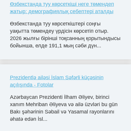
Өзбекстанда туу көрсеткіші неге төмендеп
жатыр: демографиялық себептері аталды
Өзбекстанда туу көрсеткіштері соңғы
уақытта төмендеу үрдісін көрсетіп отыр.
2026 жылғы бірінші тоқсанның қорытындысы
бойынша, елде 191,1 мың сәби дүн...
Prezidentlə ailəsi İslam Səfərli küçəsinin
açılışında - Fotolar
Azərbaycan Prezidenti İlham Əliyev, birinci
xanım Mehriban Əliyeva və ailə üzvləri bu gün
Bakı şəhərinin Səbail və Yasamal rayonlarını
əhatə edən İsl...