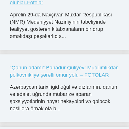
olublar-Fotolar
Aprelin 29-da Naxçıvan Muxtar Respublikası
(NMR) Mədəniyyət Nazirliyinin tabeliyində
fəaliyyət göstərən kitabxanaların bir qrup
əməkdaşı peşəkarlıq s...
“Qanun adamı” Bahadur Quliyev: Müəllimlikdən
polkovnikliyə şərəfli ömür yolu – FOTOLAR
Azərbaycan tarixi igid oğul və qızlarının, qanun
və ədalət uğrunda mübarizə aparan
şəxsiyyətlərinin həyat hekayələri və gələcək
nəsillərə örnək ola b...