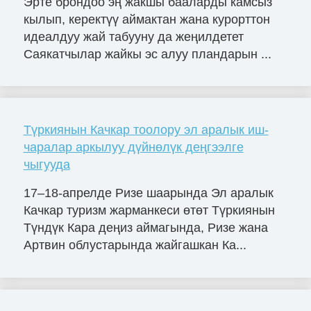
Эрте брондоо эң жакшы бааларды камсыз
кылып, керектүү аймактан жана курорттон
идеалдуу жай табууну да жеңилдетет
Саякатчылар жайкы эс алуу пландарын ...
Түркиянын Качкар тоолору эл аралык иш-
чаралар аркылуу дүйнөлүк деңгээлге
чыгууда
17–18-апрелде Ризе шаарында Эл аралык
Качкар туризм жарманкеси өтөт Түркиянын
Түндүк Кара деңиз аймагында, Ризе жана
Артвин облустарында жайгашкан Ка...