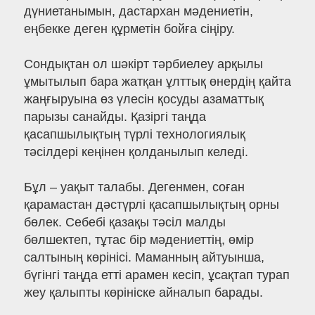
дүниетанымын, дастархан мәдениетін,
еңбекке деген құрметін бойға сіңіру.
Сондықтан ол шәкірт тәрбиелеу арқылы
ұмытылып бара жатқан ұлттық өнердің қайта
жаңғыруына өз үлесін қосуды азаматтық
парызы санайды. Қазіргі таңда
қасапшылықтың түрлі технологиялық
тәсілдері кеңінен қолданылып келеді.
Бұл – уақыт талабы. Дегенмен, соған
қарамастан дәстүрлі қасапшылықтың орны
бөлек. Себебі қазақы тәсіл малды
бөлшектеп, тұтас бір мәдениеттің, өмір
салтының көрінісі. Маманның айтуынша,
бүгінгі таңда етті арамен кесіп, ұсақтап турап
жеу қалыпты көрініске айналып барады.