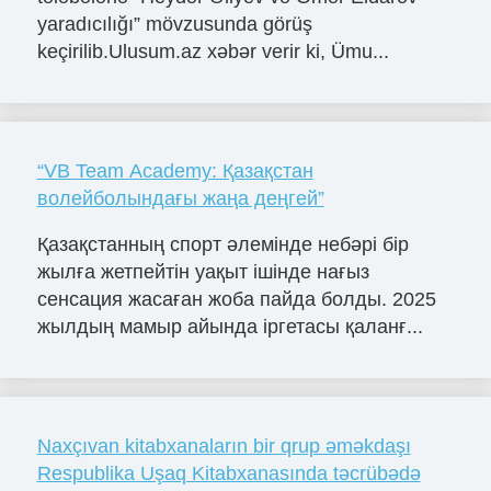
yaradıcılığı” mövzusunda görüş
keçirilib.Ulusum.az xəbər verir ki, Ümu...
“VB Team Academy: Қазақстан
волейболындағы жаңа деңгей”
Қазақстанның спорт әлемінде небәрі бір
жылға жетпейтін уақыт ішінде нағыз
сенсация жасаған жоба пайда болды. 2025
жылдың мамыр айында іргетасы қаланғ...
Naxçıvan kitabxanaların bir qrup əməkdaşı
Respublika Uşaq Kitabxanasında təcrübədə