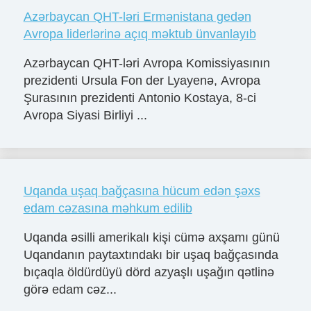
Azərbaycan QHT-ləri Ermənistana gedən
Avropa liderlərinə açıq məktub ünvanlayıb
Azərbaycan QHT-ləri Avropa Komissiyasının
prezidenti Ursula Fon der Lyayenə, Avropa
Şurasının prezidenti Antonio Kostaya, 8-ci
Avropa Siyasi Birliyi ...
Uqanda uşaq bağçasına hücum edən şəxs
edam cəzasına məhkum edilib
Uqanda əsilli amerikalı kişi cümə axşamı günü
Uqandanın paytaxtındakı bir uşaq bağçasında
bıçaqla öldürdüyü dörd azyaşlı uşağın qətlinə
görə edam cəz...