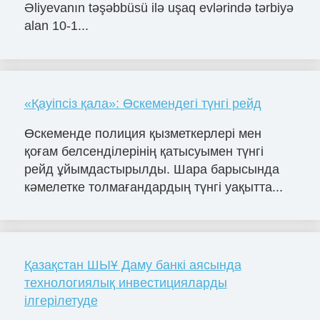
Əliyevanın təşəbbüsü ilə uşaq evlərində tərbiyə
alan 10-1...
«Қауіпсіз қала»: Өскемендегі түнгі рейд
Өскеменде полиция қызметкерлері мен
қоғам белсенділерінің қатысуымен түнгі
рейд ұйымдастырылды. Шара барысында
кәмелетке толмағандардың түнгі уақытта...
Қазақстан ШЫҰ Даму банкі аясында
технологиялық инвестицияларды
ілгерілетуде