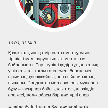
16:09, 03 Май.
Қазақ халқының өмір салты мен тұрмыс-
тіршілігі мал шаруашылығымен тығыз
байланысты. Төрт түлікті қадір тұтқан халық
үшін ет – тек тағам ғана емес, береке мен
ырыстың, қонақжайлық пен сыйластықтың
нышаны. Сондықтан мал сою, оны мүшелеп
бұзу – ғасырлар бойы қалыптасқан өзіндік
ережесі, жол-жобасы бар дәстүрлі өнер.
Алайда бүгінгі таңда бұл дәстүрді жетік