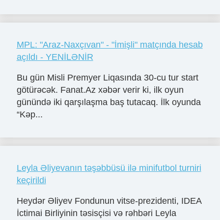
MPL: "Araz-Naxçıvan" - "İmişli" matçında hesab
açıldı - YENİLƏNİR
Bu gün Misli Premyer Liqasında 30-cu tur start
götürəcək. Fanat.Az xəbər verir ki, ilk oyun
günündə iki qarşılaşma baş tutacaq. İlk oyunda
“Kəp...
Leyla Əliyevanın təşəbbüsü ilə minifutbol turniri
keçirildi
Heydər Əliyev Fondunun vitse-prezidenti, IDEA
İctimai Birliyinin təsisçisi və rəhbəri Leyla