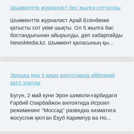
Шымкенттік журналист бес жылға сотталды
Шымкенттік журналист Арай Есенбекке
қатысты сот үкімі шықты. Ол 5 жылға бас
бостандығынан айырылды, деп хабарлайды
NewsMedia.kz. Шымкент қаласының қы...
Эронда яна 3 киши жосусликда айбланиб
қатл этилди
Бугун, 2 май куни Эрон шимоли-ғарбидаги
Ғарбий Озарбайжон вилоятида Исроил
режимининг “Моссад” разведка хизматига
жосуслик қилган Ёқуб Каримпур ва Но...