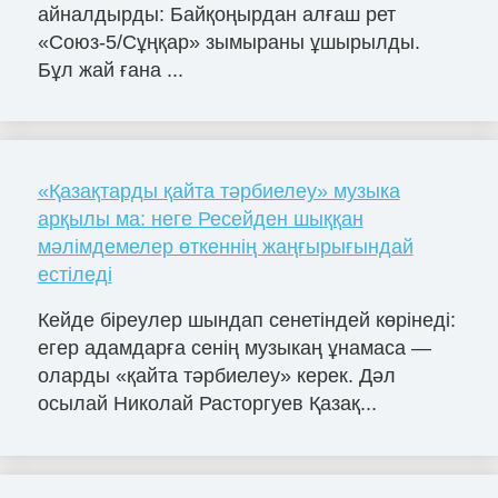
айналдырды: Байқоңырдан алғаш рет
«Союз-5/Сұңқар» зымыраны ұшырылды.
Бұл жай ғана ...
«Қазақтарды қайта тәрбиелеу» музыка
арқылы ма: неге Ресейден шыққан
мәлімдемелер өткеннің жаңғырығындай
естіледі
Кейде біреулер шындап сенетіндей көрінеді:
егер адамдарға сенің музыкаң ұнамаса —
оларды «қайта тәрбиелеу» керек. Дәл
осылай Николай Расторгуев Қазақ...