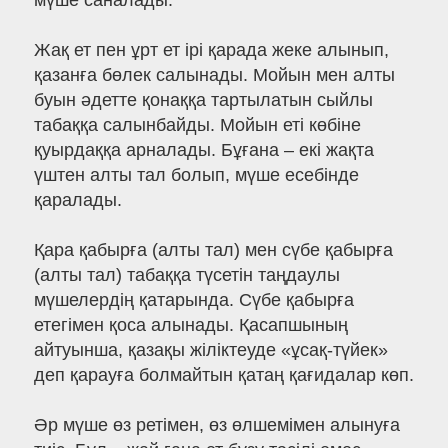
мүше саналады.
Жақ ет пен ұрт ет ірі қарада жеке алынып,
қазанға бөлек салынады. Мойын мен алты
буын әдетте қонаққа тартылатын сыйлы
табаққа салынбайды. Мойын еті көбіне
қуырдаққа арналады. Бұғана – екі жақта
үштен алты тал болып, мүше есебінде
қаралады.
Қара қабырға (алты тал) мен сүбе қабырға
(алты тал) табаққа түсетін таңдаулы
мүшелердің қатарында. Сүбе қабырға
етегімен қоса алынады. Қасапшының
айтуынша, қазақы жіліктеуде «ұсақ-түйек»
деп қарауға болмайтын қатаң қағидалар көп.
Әр мүше өз ретімен, өз өлшемімен алынуға