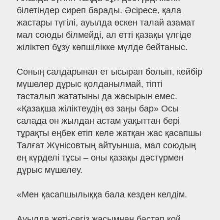
білетіндер сиреп барады. Әсіресе, қала
жастары түгілі, ауылда өскен талай азамат
мал союды білмейді, ал етті қазақы үлгіде
жіліктеп бұзу көпшілікке мүлде бейтаныс.
Соның салдарынан ет ысырап болып, кейбір
мүшелер дұрыс қолданылмай, тіпті
тасталып жататыны да жасырын емес.
«Қазақша жіліктеудің өз заңы бар» Осы
салада он жылдан астам уақыттан бері
тұрақты еңбек етіп келе жатқан жас қасапшы
Талғат Жүнісовтың айтуынша, мал союдың
ең күрделі тұсы – оны қазақы дәстүрмен
дұрыс мүшелеу.
«Мен қасапшылыққа бала кезден келдім.
Ауылда жеті-сегіз жасымнан бастап қой