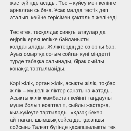
жас күйінде асады. Төс – күйеу мен келінге
арналған сыбаға. Ұсақ малда төстік деп
аталып, көбіне терісімен қақталып желінеді.
Төс етек, төсқалдақ сияқты атаулар да
өңірлік ерекшелікке байланысты
қолданылады. Жіліктердің де өз орны бар.
Ауыз омыртқа соғым сойған күні міндетті
түрде табаққа салынады, бірақ сыйлы
қонаққа тартылмайды.
Кәрі жілік, ортан жілік, асықты жілік, тоқбас
жілік – мүшелі жіліктер санатына жатады.
Асықты жілік жамбастан кейінгі таңдаулы
мүше болып есептеліп, сыйлы жастарға,
қыз-күйеуге тартылады. «Қазақ бекер
айтпаған: шымшық сойса да, қасапшы
сойсын» Талғат бүгінде қасапшылықты тек