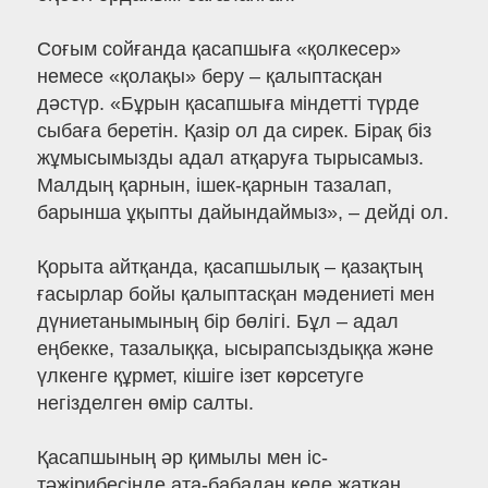
Соғым сойғанда қасапшыға «қолкесер»
немесе «қолақы» беру – қалыптасқан
дәстүр. «Бұрын қасапшыға міндетті түрде
сыбаға беретін. Қазір ол да сирек. Бірақ біз
жұмысымызды адал атқаруға тырысамыз.
Малдың қарнын, ішек-қарнын тазалап,
барынша ұқыпты дайындаймыз», – дейді ол.
Қорыта айтқанда, қасапшылық – қазақтың
ғасырлар бойы қалыптасқан мәдениеті мен
дүниетанымының бір бөлігі. Бұл – адал
еңбекке, тазалыққа, ысырапсыздыққа және
үлкенге құрмет, кішіге ізет көрсетуге
негізделген өмір салты.
Қасапшының әр қимылы мен іс-
тәжірибесінде ата-бабадан келе жатқан