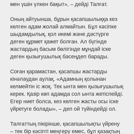
мен үшін үлкен бақыт», – дейді Талғат.
Оның айтуынша, бұрын қасапшылыққа кез
келген адам жолай алмайтын. Бұл кәсіпке
шыдамдылық, қол икемі және дәстүрге
деген құрмет қажет болған. Ал бүгінде
жастардың басым бөлігінде мұндай іске
деген қызығушылық бәсеңдеп барады.
Соған қарамастан, қасапшы жастарды
кінәлаудан аулақ. «Адамның қолынан
келмейтін іс жоқ. Тек ынта мен қызығушылық
керек. Қазір көп адамда сол ынта жетіспейді.
Егер ниет болса, кез келген жасты осы іске
үйретуге болады», – деп ой түйіндейді ол.
Талғаттың пікірінше, қасапшылықты үйрену
– тек бір кәсіпті меңгеру емес, бұл қазақтың