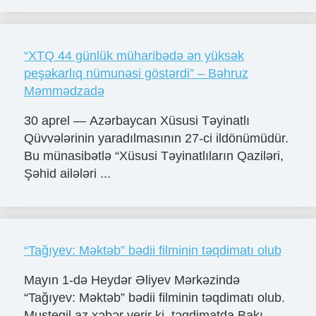
“XTQ 44 günlük müharibədə ən yüksək
peşəkarlıq nümunəsi göstərdi” – Bəhruz
Məmmədzadə
30 aprel — Azərbaycan Xüsusi Təyinatlı
Qüvvələrinin yaradılmasının 27-ci ildönümüdür.
Bu münasibətlə “Xüsusi Təyinatlıların Qaziləri,
Şəhid ailələri ...
“Tağıyev: Məktəb” bədii filminin təqdimatı olub
Mayın 1-də Heydər Əliyev Mərkəzində
“Tağıyev: Məktəb” bədii filminin təqdimatı olub.
Musteqil.az xəbər verir ki, təqdimatda Bakı