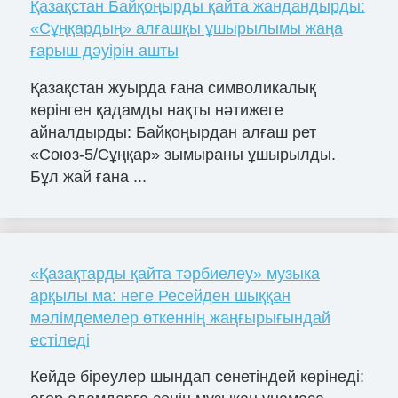
Қазақстан Байқоңырды қайта жандандырды:
«Сұңқардың» алғашқы ұшырылымы жаңа
ғарыш дәуірін ашты
Қазақстан жуырда ғана символикалық
көрінген қадамды нақты нәтижеге
айналдырды: Байқоңырдан алғаш рет
«Союз-5/Сұңқар» зымыраны ұшырылды.
Бұл жай ғана ...
«Қазақтарды қайта тәрбиелеу» музыка
арқылы ма: неге Ресейден шыққан
мәлімдемелер өткеннің жаңғырығындай
естіледі
Кейде біреулер шындап сенетіндей көрінеді: