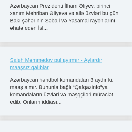
Azərbaycan Prezidenti İlham Əliyev, birinci
xanım Mehriban Əliyeva və ailə üzvləri bu gün
Bakı şəhərinin Səbail və Yasamal rayonlarını
əhatə edən İsl...
Saleh Məmmədov pul ayırmır - Aylardır
maaşsız qalıblar
Azərbaycan həndbol komandaları 3 aydır ki,
maaş almır. Bununla bağlı “Qafqazinfo”ya
komandaların üzvləri və məşqçiləri müraciət
edib. Onların iddiası...