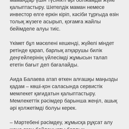
мамандар үшін түсінікті әрі болжамды жүйе
қалыптастыру. Шетелдік маман немесе
инвестор елге еркін кіріп, кәсіби тұрғыда өзін
толық жүзеге асырып, қоғамға жайлы
бейімделе алуы тиіс.
Үкімет бұл мәселені кешенді, жүйелі міндет
ретінде қарап, барлық атқарушы билік
деңгейлерінің үйлесімді жұмысын талап
ететін бағыт деп бағалайды.
Аида Балаева атап өткен алғашқы маңызды
қадам – көші-қон саласында сервистік
мемлекет қағидатын қалыптастыру.
Мемлекеттік рәсімдер барынша жеңіл, ашық
әрі қолжетімді болуы керек.
– Мәртебені рәсімдеу, жұмысқа рұқсат алу