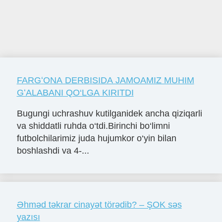
FARGʻONA DERBISIDA JAMOAMIZ MUHIM
GʻALABANI QO‘LGA KIRITDI
Bugungi uchrashuv kutilganidek ancha qiziqarli
va shiddatli ruhda o‘tdi.Birinchi bo‘limni
futbolchilarimiz juda hujumkor o‘yin bilan
boshlashdi va 4-...
Əhməd təkrar cinayət törədib? – ŞOK səs
yazısı