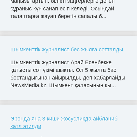
маңызы артып, білікті заңгерлерге деген
сұраныс күн санап өсіп келеді. Осындай
талаптарға жауап беретін сапалы б...
Шымкенттік журналист бес жылға сотталды
Шымкенттік журналист Арай Есенбекке
қатысты сот үкімі шықты. Ол 5 жылға бас
бостандығынан айырылды, деп хабарлайды
NewsMedia.kz. Шымкент қаласының қы...
Эронда яна 3 киши жосусликда айбланиб
қатл этилди