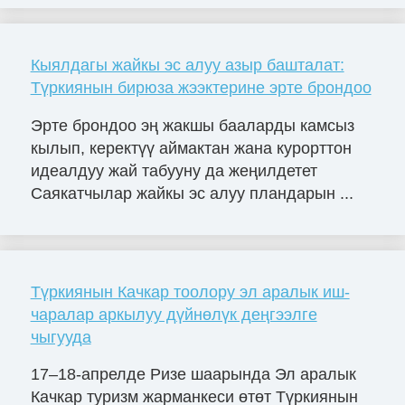
Кыялдагы жайкы эс алуу азыр башталат:
Түркиянын бирюза жээктерине эрте брондоо
Эрте брондоо эң жакшы бааларды камсыз
кылып, керектүү аймактан жана курорттон
идеалдуу жай табууну да жеңилдетет
Саякатчылар жайкы эс алуу пландарын ...
Түркиянын Качкар тоолору эл аралык иш-
чаралар аркылуу дүйнөлүк деңгээлге
чыгууда
17–18-апрелде Ризе шаарында Эл аралык
Качкар туризм жарманкеси өтөт Түркиянын