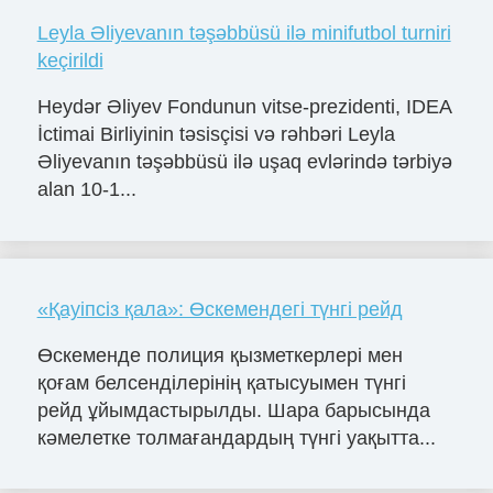
Leyla Əliyevanın təşəbbüsü ilə minifutbol turniri
keçirildi
Heydər Əliyev Fondunun vitse-prezidenti, IDEA
İctimai Birliyinin təsisçisi və rəhbəri Leyla
Əliyevanın təşəbbüsü ilə uşaq evlərində tərbiyə
alan 10-1...
«Қауіпсіз қала»: Өскемендегі түнгі рейд
Өскеменде полиция қызметкерлері мен
қоғам белсенділерінің қатысуымен түнгі
рейд ұйымдастырылды. Шара барысында
кәмелетке толмағандардың түнгі уақытта...