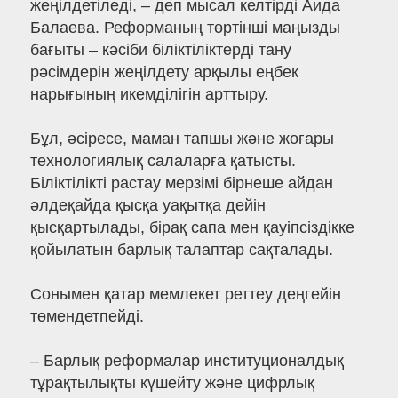
жеңілдетіледі, – деп мысал келтірді Аида
Балаева. Реформаның төртінші маңызды
бағыты – кәсіби біліктіліктерді тану
рәсімдерін жеңілдету арқылы еңбек
нарығының икемділігін арттыру.
Бұл, әсіресе, маман тапшы және жоғары
технологиялық салаларға қатысты.
Біліктілікті растау мерзімі бірнеше айдан
әлдеқайда қысқа уақытқа дейін
қысқартылады, бірақ сапа мен қауіпсіздікке
қойылатын барлық талаптар сақталады.
Сонымен қатар мемлекет реттеу деңгейін
төмендетпейді.
– Барлық реформалар институционалдық
тұрақтылықты күшейту және цифрлық