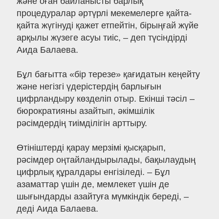
және оған байланысты барлық
процедуралар әртүрлі мекемелерге қайта-
қайта жүгінуді қажет етпейтін, бірыңғай жүйе
арқылы жүзеге асуы тиіс, – деп түсіндірді
Аида Балаева.
Бұл бағытта «бір терезе» қағидатын кеңейту
және негізгі үдерістердің барлығын
цифрландыру көзделіп отыр. Екінші тәсіл –
бюрократияны азайтып, әкімшілік
рәсімдердің тиімділігін арттыру.
Өтініштерді қарау мерзімі қысқарып,
рәсімдер оңтайландырылады, бақылаудың
цифрлық құралдары енгізіледі. – Бұл
азаматтар үшін де, мемлекет үшін де
шығындарды азайтуға мүмкіндік береді, –
деді Аида Балаева.