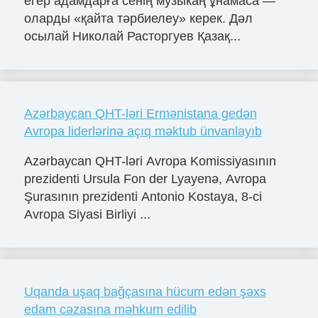
егер адамдарға сенің музыкаң ұнамаса —
оларды «қайта тәрбиелеу» керек. Дәл
осылай Николай Расторгуев Қазақ...
Azərbaycan QHT-ləri Ermənistana gedən
Avropa liderlərinə açıq məktub ünvanlayıb
Azərbaycan QHT-ləri Avropa Komissiyasının
prezidenti Ursula Fon der Lyayenə, Avropa
Şurasının prezidenti Antonio Kostaya, 8-ci
Avropa Siyasi Birliyi ...
Uqanda uşaq bağçasına hücum edən şəxs
edam cəzasına məhkum edilib