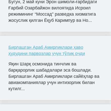
Бугун, 2 май куни Эрон шимоли-ғарбидаги
Ғарбий Озарбайжон вилоятида Исроил
режимининг “Моссад” разведка хизматига
жосуслик қилган Ёқуб Каримпур ва Но...
Бирлашган Араб Амирликлари ҳаво
ҳудудини парвозлар учун тўлиқ очди
Яқин Шарқ осмонида тинчлик ва
барқарорлик шабадалари эса бошлади.
Бирлашган Араб Амирликлари сайёҳлар ва
авиакомпаниялар учун интизорлик билан
кутилг...