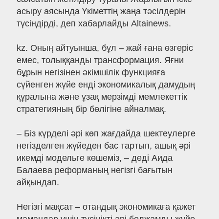
асыру аясында Үкіметтің жаңа тәсілдерін
түсіндірді, деп хабарлайды Altainews.
kz. Оның айтуынша, бұл – жай ғана өзгеріс
емес, толыққанды трансформация. Яғни
бұрын негізінен әкімшілік функцияға
сүйенген жүйе енді экономикалық дамудың
құралына және ұзақ мерзімді мемлекеттік
стратегияның бір бөлігіне айналмақ.
– Біз күрделі әрі көп жағдайда шектеулерге
негізделген жүйеден бас тартып, ашық әрі
икемді модельге көшеміз, – деді Аида
Балаева реформаның негізгі бағытын
айқындап.
Негізгі мақсат – отандық экономикаға қажет