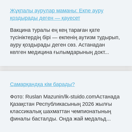
Жұқпалы аурулар маманы: Екпе ауру
қоздырады деген — қауесет
Вакцина туралы ең кең тараған қате
түсініктердің бірі — екпенің аутизм тудырып,
ауру қоздырады деген сөз. Астанадан
келген медицина ғылымдарының докт...
Самарқандқа кім барады?
Фото: Ruslan Mazunin/lk-stuido.comАстанада
Қазақстан Республикасының 2026 жылғы
классикалық шахматтан чемпионатының
финалы басталды. Онда жай медальд...