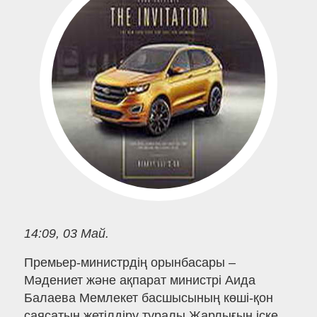
14:09, 03 Май.
Премьер-министрдің орынбасары –
Мәдениет және ақпарат министрі Аида
Балаева Мемлекет басшысының көші-қон
саясатын жетілдіру туралы Жарлығын іске