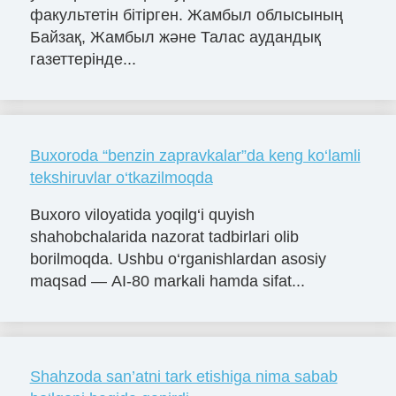
факультетін бітірген. Жамбыл облысының
Байзақ, Жамбыл және Талас аудандық
газеттерінде...
Buxoroda “benzin zapravkalar”da keng ko‘lamli
tekshiruvlar o‘tkazilmoqda
Buxoro viloyatida yoqilg‘i quyish
shahobchalarida nazorat tadbirlari olib
borilmoqda. Ushbu o‘rganishlardan asosiy
maqsad — AI-80 markali hamda sifat...
Shahzoda san’atni tark etishiga nima sabab