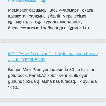
болашағымыз – бір
Мемлекет басшысы Қасым-Жомарт Тоқаев
Қазақстан халқының бірлігі мерекесімен
құттықттады. Бұл туралы Ақорданың
баспасөз қызметі хабарлады. Құрметті от...
MPL: "Araz-Naxçıvan" - "İmişli" matçında hesab
açıldı - YENİLƏNİR
Bu gün Misli Premyer Liqasında 30-cu tur start
götürəcək. Fanat.Az xəbər verir ki, ilk oyun
günündə iki qarşılaşma baş tutacaq. İlk oyunda
“Kəp...