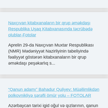
Naxçıvan kitabxanaların bir qrup əməkdaşı
Respublika Uşaq Kitabxanasında təcrübədə
olublar-Fotolar
Aprelin 29-da Naxçıvan Muxtar Respublikası
(NMR) Mədəniyyət Nazirliyinin tabeliyində
fəaliyyət göstərən kitabxanaların bir qrup
əməkdaşı peşəkarlıq s...
“Qanun adamı” Bahadur Quliyev: Müəllimlikdən
polkovnikliyə şərəfli ömür yolu – FOTOLAR
Azərbaycan tarixi igid oğul və qızlarının, qanun