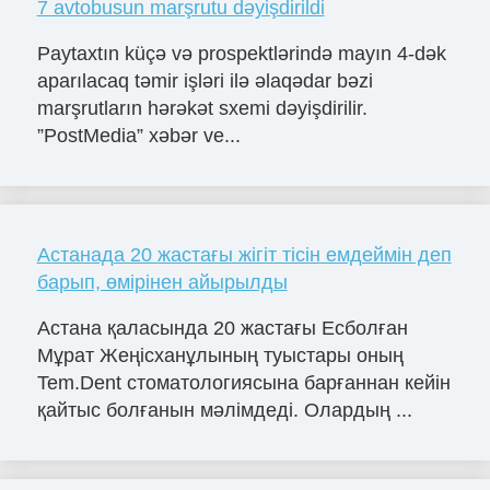
7 avtobusun marşrutu dəyişdirildi
Paytaxtın küçə və prospektlərində mayın 4-dək
aparılacaq təmir işləri ilə əlaqədar bəzi
marşrutların hərəkət sxemi dəyişdirilir.
”PostMedia” xəbər ve...
Астанада 20 жастағы жігіт тісін емдеймін деп
барып, өмірінен айырылды
Астана қаласында 20 жастағы Есболған
Мұрат Жеңісханұлының туыстары оның
Tem.Dent стоматологиясына барғаннан кейін
қайтыс болғанын мәлімдеді. Олардың ...