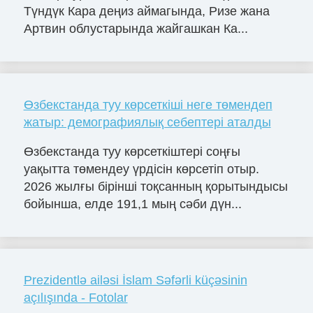
Түндүк Кара деңиз аймагында, Ризе жана
Артвин облустарында жайгашкан Ка...
Өзбекстанда туу көрсеткіші неге төмендеп
жатыр: демографиялық себептері аталды
Өзбекстанда туу көрсеткіштері соңғы
уақытта төмендеу үрдісін көрсетіп отыр.
2026 жылғы бірінші тоқсанның қорытындысы
бойынша, елде 191,1 мың сәби дүн...
Prezidentlə ailəsi İslam Səfərli küçəsinin
açılışında - Fotolar