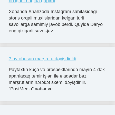
bo‘lgani haqida gapirdi
Xonanda Shahzoda Instagram sahifasidagi
storis orqali muxlislaridan kelgan turli
savollarga samimiy javob berdi. Quyida Daryo
eng qiziqarli savol-jav...
7 avtobusun marşrutu dəyişdirildi
Paytaxtın küçə və prospektlərində mayın 4-dək
aparılacaq təmir işləri ilə əlaqədar bəzi
marşrutların hərəkət sxemi dəyişdirilir.
”PostMedia” xəbər ve...