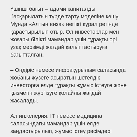
Үшінші бағыт – адами капиталды
басқарылатын түрде тарту моделіне көшу.
Мұнда «Алтын виза» негізгі құрал ретінде
қарастырылып отыр. Ол инвесторлар мен
жоғары білікті мамандар үшін тұрақты әрі
ұзақ мерзімді жағдай қалыптастыруға
бағытталған.
– Өндіріс немесе инфрақұрылым саласында
жобаны жүзеге асыратын шетелдік
инвесторға елде тұрақты жұмыс істеуге және
қызметін жүргізуге қолайлы жағдай
жасалады.
Ал инженерия, IT немесе медицина
саласындағы мамандар үшін елде
заңдастырылып, жұмыс істеу рәсімдері