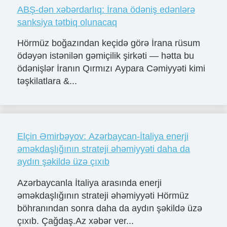
ABŞ-dən xəbərdarlıq: İrana ödəniş edənlərə
sanksiya tətbiq olunacaq
Hörmüz boğazından keçidə görə İrana rüsum
ödəyən istənilən gəmiçilik şirkəti — hətta bu
ödənişlər İranın Qırmızı Aypara Cəmiyyəti kimi
təşkilatlara &...
Elçin Əmirbəyov: Azərbaycan-İtaliya enerji
əməkdaşlığının strateji əhəmiyyəti daha da
aydın şəkildə üzə çıxıb
Azərbaycanla İtaliya arasında enerji
əməkdaşlığının strateji əhəmiyyəti Hörmüz
böhranından sonra daha da aydın şəkildə üzə
çıxıb. Çağdaş.Az xəbər ver...