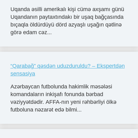
Uqanda əsilli amerikalı kişi cümə axşamı günü
Uqandanın paytaxtındakı bir uşaq bağçasında
bıçaqla öldürdüyü dörd azyaşlı uşağın qətlinə
görə edam cəz...
“Qarabağ” qəsdən uduzduruldu? – Ekspertdən
sensasiya
Azərbaycan futbolunda hakimlik məsələsi
komandaların inkişafı fonunda bərbad
vəziyyətdədir. AFFA-nın yeni rəhbərliyi ölkə
futboluna nəzarət edə bilmi...