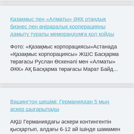
Қазақмыс пен «Алматы» ӘКК отандық
бизнес пен өңіраралық кооперацияны
дамыту туралы меморандумға қол қойды
Фото: «Қазақмыс корпорациясы»Астанада
«Қазақмыс корпорациясы» ЖШС Басқарма
төрағасы Руслан Өскенәлі мен «Алматы»
ӘКК» АҚ Басқарма төрағасы Марат Байд...
Вашингтон шешімі: Германиядан 5 мың
әскер шығарылады
АҚШ Германиядағы әскери контингентін
қысқартып, алдағы 6-12 ай ішінде шамамен