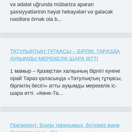
və ədalət uğrunda mübarizə aparan
şəxsiyyətlərinin həyat hekayələri və gələcək
nəsillərə örnək ola b...
ТАТУЛЫҚТЫҢ ТҰТҚАСЫ – БІРЛІК: ТАРАЗДА
АУҚЫМДЫ МЕРЕКЕЛІК ШАРА ӨТТІ
1 мамыр – Қазақстан халқының бірлігі күніне
орай Тараз қаласында «Татулықтың тұтқасы,
бірліктің бесігі» атты ауқымды мерекелік іс-
шара өтті. «Көне-Та...
Президент: Біздің тарихымыз, бүгініміз және