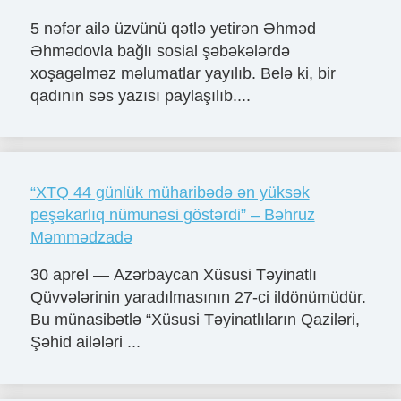
5 nəfər ailə üzvünü qətlə yetirən Əhməd
Əhmədovla bağlı sosial şəbəkələrdə
xoşagəlməz məlumatlar yayılıb. Belə ki, bir
qadının səs yazısı paylaşılıb....
“XTQ 44 günlük müharibədə ən yüksək
peşəkarlıq nümunəsi göstərdi” – Bəhruz
Məmmədzadə
30 aprel — Azərbaycan Xüsusi Təyinatlı
Qüvvələrinin yaradılmasının 27-ci ildönümüdür.
Bu münasibətlə “Xüsusi Təyinatlıların Qaziləri,
Şəhid ailələri ...