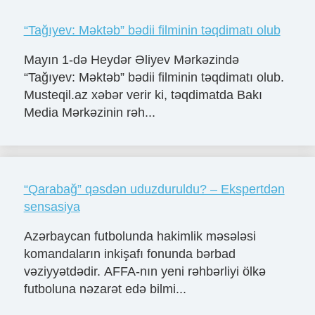
“Tağıyev: Məktəb” bədii filminin təqdimatı olub
Mayın 1-də Heydər Əliyev Mərkəzində
“Tağıyev: Məktəb” bədii filminin təqdimatı olub.
Musteqil.az xəbər verir ki, təqdimatda Bakı
Media Mərkəzinin rəh...
“Qarabağ” qəsdən uduzduruldu? – Ekspertdən
sensasiya
Azərbaycan futbolunda hakimlik məsələsi
komandaların inkişafı fonunda bərbad
vəziyyətdədir. AFFA-nın yeni rəhbərliyi ölkə
futboluna nəzarət edə bilmi...