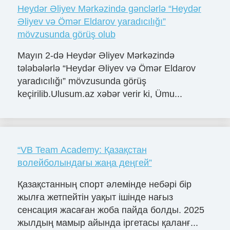
Heydər Əliyev Mərkəzində gənclərlə “Heydər
Əliyev və Ömər Eldarov yaradıcılığı”
mövzusunda görüş olub
Mayın 2-də Heydər Əliyev Mərkəzində
tələbələrlə “Heydər Əliyev və Ömər Eldarov
yaradıcılığı” mövzusunda görüş
keçirilib.Ulusum.az xəbər verir ki, Ümu...
“VB Team Academy: Қазақстан
волейболындағы жаңа деңгей”
Қазақстанның спорт әлемінде небәрі бір
жылға жетпейтін уақыт ішінде нағыз
сенсация жасаған жоба пайда болды. 2025
жылдың мамыр айында іргетасы қаланғ...