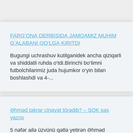
FARGʻONA DERBISIDA JAMOAMIZ MUHIM
GʻALABANI QO‘LGA KIRITDI
Bugungi uchrashuv kutilganidek ancha qiziqarli
va shiddatli ruhda o‘tdi.Birinchi bo‘limni
futbolchilarimiz juda hujumkor o‘yin bilan
boshlashdi va 4-...
Əhməd təkrar cinayət törədib? – ŞOK səs
yazısı
5 nəfər ailə üzvünü qətlə yetirən Əhməd