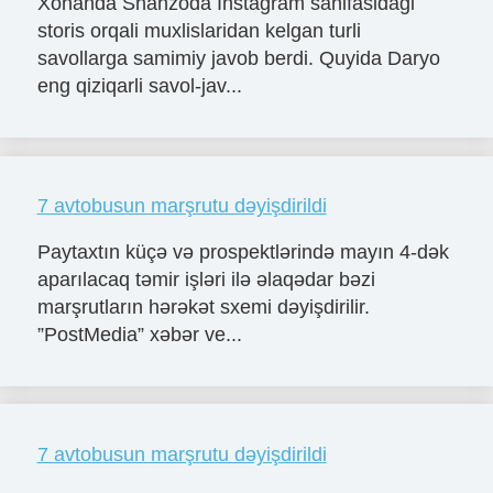
Xonanda Shahzoda Instagram sahifasidagi
storis orqali muxlislaridan kelgan turli
savollarga samimiy javob berdi. Quyida Daryo
eng qiziqarli savol-jav...
7 avtobusun marşrutu dəyişdirildi
Paytaxtın küçə və prospektlərində mayın 4-dək
aparılacaq təmir işləri ilə əlaqədar bəzi
marşrutların hərəkət sxemi dəyişdirilir.
”PostMedia” xəbər ve...
7 avtobusun marşrutu dəyişdirildi