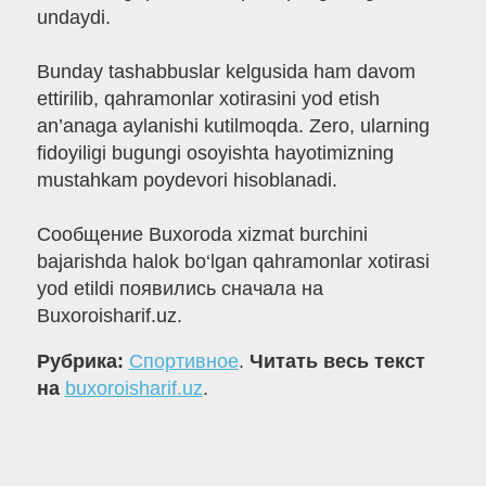
undaydi.
Bunday tashabbuslar kelgusida ham davom
ettirilib, qahramonlar xotirasini yod etish
an’anaga aylanishi kutilmoqda. Zero, ularning
fidoyiligi bugungi osoyishta hayotimizning
mustahkam poydevori hisoblanadi.
Сообщение Buxoroda xizmat burchini
bajarishda halok bo‘lgan qahramonlar xotirasi
yod etildi появились сначала на
Buxoroisharif.uz.
Рубрика:
Спортивное
.
Читать весь текст
на
buxoroisharif.uz
.