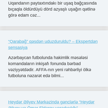
Uqandanın paytaxtındakı bir uşaq bağçasında
bıçaqla öldürdüyü dörd azyaşlı uşağın qətlinə
görə edam cəz...
“Qarabağ” qəsdən uduzduruldu? – Ekspertdən
sensasiya
Azərbaycan futbolunda hakimlik məsələsi
komandaların inkişafı fonunda bərbad
vəziyyətdədir. AFFA-nın yeni rəhbərliyi ölkə
futboluna nəzarət edə bilmi...
Heydər Əliyev Mərkəzində gənclərlə “Heydər
Əliyev və Ömər Eldarov yaradıcılığı”