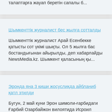
талаптарға жауап беретін сапалы б...
Шымкенттік журналист бес жылға сотталды
Шымкенттік журналист Арай Есенбекке
қатысты сот үкімі шықты. Ол 5 жылға бас
бостандығынан айырылды, деп хабарлайды
NewsMedia.kz. Шымкент қаласының қы...
Эронда яна 3 киши жосусликда айбланиб
қатл этилди
Бугун, 2 май куни Эрон шимоли-ғарбидаги
Ғарбий Озарбайжон вилоятида Исроил