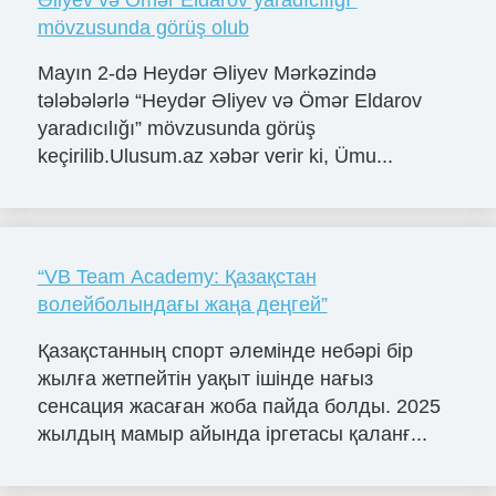
mövzusunda görüş olub
Mayın 2-də Heydər Əliyev Mərkəzində
tələbələrlə “Heydər Əliyev və Ömər Eldarov
yaradıcılığı” mövzusunda görüş
keçirilib.Ulusum.az xəbər verir ki, Ümu...
“VB Team Academy: Қазақстан
волейболындағы жаңа деңгей”
Қазақстанның спорт әлемінде небәрі бір
жылға жетпейтін уақыт ішінде нағыз
сенсация жасаған жоба пайда болды. 2025
жылдың мамыр айында іргетасы қаланғ...