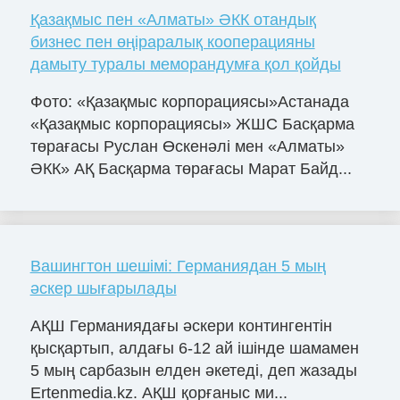
Қазақмыс пен «Алматы» ӘКК отандық
бизнес пен өңіраралық кооперацияны
дамыту туралы меморандумға қол қойды
Фото: «Қазақмыс корпорациясы»Астанада
«Қазақмыс корпорациясы» ЖШС Басқарма
төрағасы Руслан Өскенәлі мен «Алматы»
ӘКК» АҚ Басқарма төрағасы Марат Байд...
Вашингтон шешімі: Германиядан 5 мың
әскер шығарылады
АҚШ Германиядағы әскери контингентін
қысқартып, алдағы 6-12 ай ішінде шамамен
5 мың сарбазын елден әкетеді, деп жазады
Ertenmedia.kz. АҚШ қорғаныс ми...