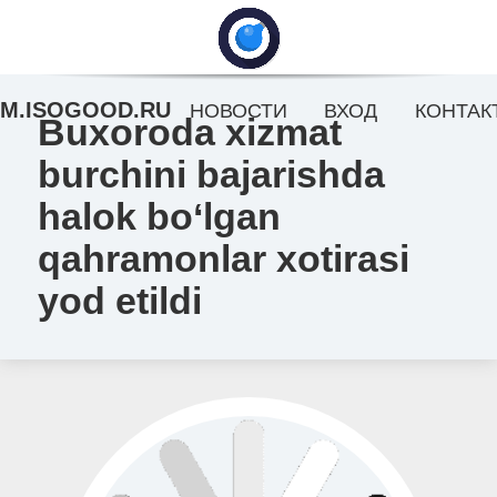
M.ISOGOOD.RU
НОВОСТИ
ВХОД
КОНТАК
Buxoroda xizmat
burchini bajarishda
halok bo‘lgan
qahramonlar xotirasi
yod etildi