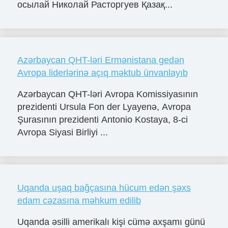
осылай Николай Расторгуев Қазақ...
Azərbaycan QHT-ləri Ermənistana gedən
Avropa liderlərinə açıq məktub ünvanlayıb
Azərbaycan QHT-ləri Avropa Komissiyasının
prezidenti Ursula Fon der Lyayenə, Avropa
Şurasının prezidenti Antonio Kostaya, 8-ci
Avropa Siyasi Birliyi ...
Uqanda uşaq bağçasına hücum edən şəxs
edam cəzasına məhkum edilib
Uqanda əsilli amerikalı kişi cümə axşamı günü