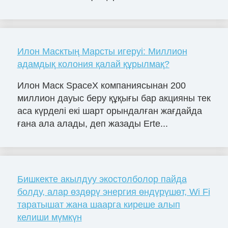
Илон Масктың Марсты игеруі: Миллион
адамдық колония қалай құрылмақ?
Илон Маск SpaceX компаниясынан 200
миллион дауыс беру құқығы бар акцияны тек
аса күрделі екі шарт орындалған жағдайда
ғана ала алады, деп жазады Erte...
Бишкекте акылдуу экостолболор пайда
болду, алар өздөрү энергия өндүрүшөт, Wi Fi
таратышат жана шаарга киреше алып
келиши мүмкүн