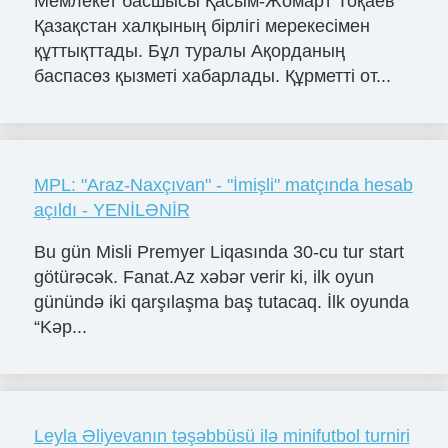
Мемлекет басшысы Қасым-Жомарт Тоқаев
Қазақстан халқының бірлігі мерекесімен
құттықттады. Бұл туралы Ақорданың
баспасөз қызметі хабарлады. Құрметті от...
MPL: "Araz-Naxçıvan" - "İmişli" matçında hesab
açıldı - YENİLƏNİR
Bu gün Misli Premyer Liqasında 30-cu tur start
götürəcək. Fanat.Az xəbər verir ki, ilk oyun
günündə iki qarşılaşma baş tutacaq. İlk oyunda
“Kəp...
Leyla Əliyevanın təşəbbüsü ilə minifutbol turniri