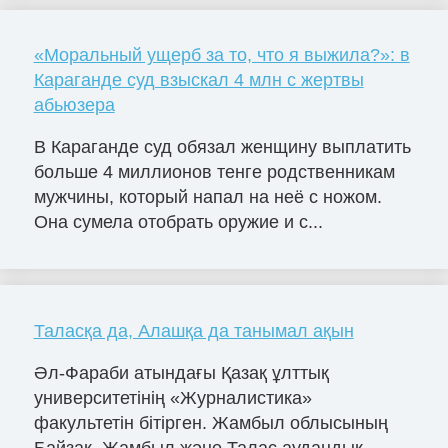
«Моральный ущерб за то, что я выжила?»: в
Караганде суд взыскал 4 млн с жертвы
абьюзера
В Караганде суд обязал женщину выплатить
больше 4 миллионов тенге родственникам
мужчины, который напал на неё с ножом.
Она сумела отобрать оружие и с...
Таласқа да, Алашқа да танымал ақын
Әл-Фараби атындағы Қазақ ұлттық
университетінің «Журналистика»
факультетін бітірген. Жамбыл облысының
Байзақ, Жамбыл және Талас аудандық