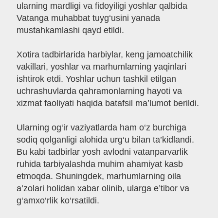
ularning mardligi va fidoyiligi yoshlar qalbida
Vatanga muhabbat tuyg‘usini yanada
mustahkamlashi qayd etildi.
Xotira tadbirlarida harbiylar, keng jamoatchilik
vakillari, yoshlar va marhumlarning yaqinlari
ishtirok etdi. Yoshlar uchun tashkil etilgan
uchrashuvlarda qahramonlarning hayoti va
xizmat faoliyati haqida batafsil ma’lumot berildi.
Ularning og‘ir vaziyatlarda ham o‘z burchiga
sodiq qolganligi alohida urg‘u bilan ta’kidlandi.
Bu kabi tadbirlar yosh avlodni vatanparvarlik
ruhida tarbiyalashda muhim ahamiyat kasb
etmoqda. Shuningdek, marhumlarning oila
a’zolari holidan xabar olinib, ularga e’tibor va
g‘amxo‘rlik ko‘rsatildi.