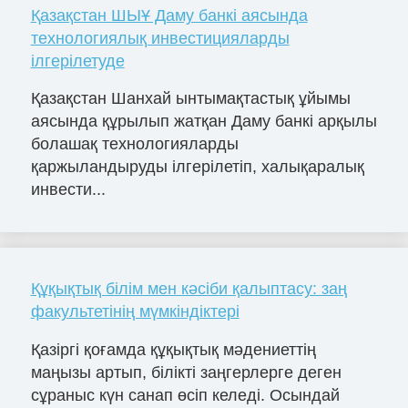
Қазақстан ШЫҰ Даму банкі аясында
технологиялық инвестицияларды
ілгерілетуде
Қазақстан Шанхай ынтымақтастық ұйымы
аясында құрылып жатқан Даму банкі арқылы
болашақ технологияларды
қаржыландыруды ілгерілетіп, халықаралық
инвести...
Құқықтық білім мен кәсіби қалыптасу: заң
факультетінің мүмкіндіктері
Қазіргі қоғамда құқықтық мәдениеттің
маңызы артып, білікті заңгерлерге деген
сұраныс күн санап өсіп келеді. Осындай