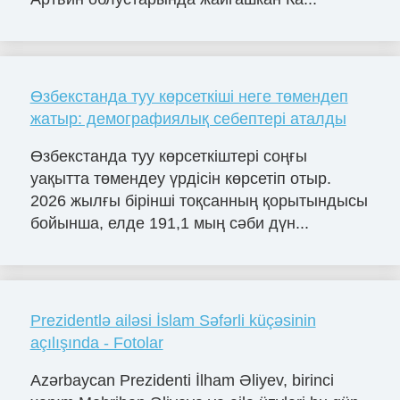
Өзбекстанда туу көрсеткіші неге төмендеп
жатыр: демографиялық себептері аталды
Өзбекстанда туу көрсеткіштері соңғы
уақытта төмендеу үрдісін көрсетіп отыр.
2026 жылғы бірінші тоқсанның қорытындысы
бойынша, елде 191,1 мың сәби дүн...
Prezidentlə ailəsi İslam Səfərli küçəsinin
açılışında - Fotolar
Azərbaycan Prezidenti İlham Əliyev, birinci