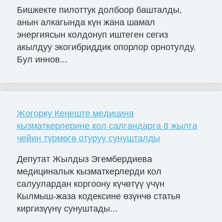
Бишкекте пилоттук долбоор башталды,
анын алкагында күн жана шамал
энергиясын колдонуп иштеген сегиз
акылдуу экогибриддик опорлор орнотулду.
Бул иннов...
Жогорку Кеңеште медицина
кызматкерлерине кол салгандарга 8 жылга
чейин түрмөгө отуруу сунушталды
Депутат Жылдыз Эгембердиева
медициналык кызматкерлерди кол
салуулардан коргоону күчөтүү үчүн
Кылмыш-жаза кодексине өзүнчө статья
киргизүүнү сунуштады...