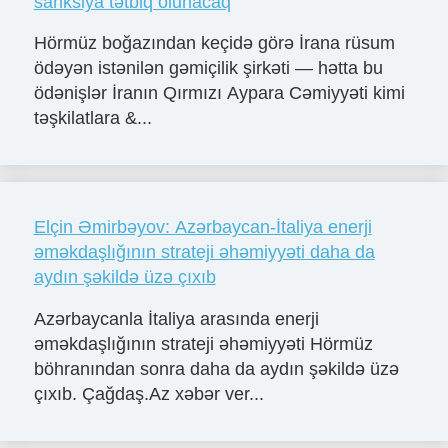
sanksiya tətbiq olunacaq
Hörmüz boğazından keçidə görə İrana rüsum
ödəyən istənilən gəmiçilik şirkəti — hətta bu
ödənişlər İranın Qırmızı Aypara Cəmiyyəti kimi
təşkilatlara &...
Elçin Əmirbəyov: Azərbaycan-İtaliya enerji
əməkdaşlığının strateji əhəmiyyəti daha da
aydın şəkildə üzə çıxıb
Azərbaycanla İtaliya arasında enerji
əməkdaşlığının strateji əhəmiyyəti Hörmüz
böhranından sonra daha da aydın şəkildə üzə
çıxıb. Çağdaş.Az xəbər ver...