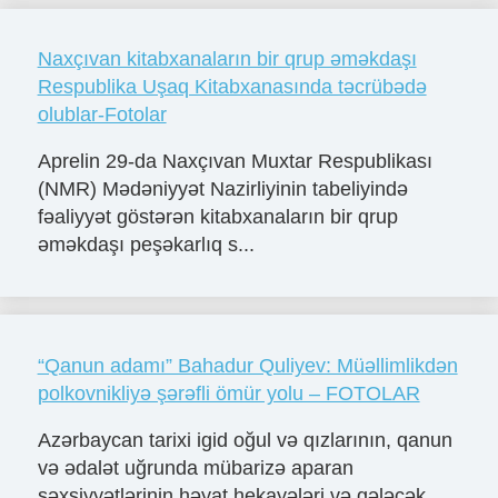
Naxçıvan kitabxanaların bir qrup əməkdaşı
Respublika Uşaq Kitabxanasında təcrübədə
olublar-Fotolar
Aprelin 29-da Naxçıvan Muxtar Respublikası
(NMR) Mədəniyyət Nazirliyinin tabeliyində
fəaliyyət göstərən kitabxanaların bir qrup
əməkdaşı peşəkarlıq s...
“Qanun adamı” Bahadur Quliyev: Müəllimlikdən
polkovnikliyə şərəfli ömür yolu – FOTOLAR
Azərbaycan tarixi igid oğul və qızlarının, qanun
və ədalət uğrunda mübarizə aparan
şəxsiyyətlərinin həyat hekayələri və gələcək