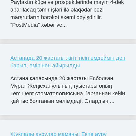
Paytaxtın küçə və prospektlərində mayın 4-dək
aparılacaq təmir işləri ilə əlaqədar bəzi
marşrutların hərəkət sxemi dəyişdirilir.
”PostMedia” xəbər ve...
Астанада 20 жастағы жігіт тісін емдеймін деп
барып, өмірінен айырылды
Астана қаласында 20 жастағы Есболған
Мұрат Жеңісханұлының туыстары оның
Tem.Dent стоматологиясына барғаннан кейін
қайтыс болғанын мәлімдеді. Олардың ...
Жұқпалы аурулар маманы: Екпе ауру