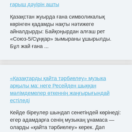
ғарыш дәуірін ашты
Қазақстан жуырда ғана символикалық
көрінген қадамды нақты нәтижеге
айналдырды: Байқоңырдан алғаш рет
«Союз-5/Сұңқар» зымыраны ұшырылды.
Бұл жай ғана ...
«Қазақтарды қайта тәрбиелеу» музыка
арқылы ма: неге Ресейден шыққан
мәлімдемелер өткеннің жаңғырығындай
естіледі
Кейде біреулер шындап сенетіндей көрінеді:
егер адамдарға сенің музыкаң ұнамаса —
оларды «қайта тәрбиелеу» керек. Дәл