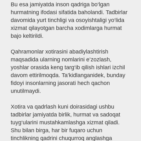
Bu esa jamiyatda inson qadriga bo‘lgan
hurmatning ifodasi sifatida baholandi. Tadbirlar
davomida yurt tinchligi va osoyishtaligi yo‘lida
xizmat qilayotgan barcha xodimlarga hurmat
bajo keltirildi.
Qahramonlar xotirasini abadiylashtirish
maqsadida ularning nomlarini e’zozlash,
yoshlar orasida keng targ‘ib qilish ishlari izchil
davom ettirilmoqda. Ta’kidlanganidek, bunday
fidoyi insonlarning jasorati hech qachon
unutilmaydi.
Xotira va qadrlash kuni doirasidagi ushbu
tadbirlar jamiyatda birlik, hurmat va sadoqat
tuyg‘ularini mustahkamlashga xizmat qiladi.
Shu bilan birga, har bir fuqaro uchun
tinchlikning qadrini chuqurroq anglashga