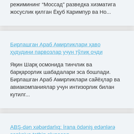
режимининг “Моссад” разведка хизматига
жосуслик қилган Ёқуб Каримпур ва Но...
Бирлашган Араб Амирликлари ҳаво
ҳудудини парвозлар учун тўлиқ очди
Яқин Шарқ осмонида тинчлик ва
барқарорлик шабадалари эса бошлади.
Бирлашган Араб Амирликлари сайёҳлар ва
авиакомпаниялар учун интизорлик билан
кутилг...
ABŞ-dən xəbərdarlıq: İrana ödəniş edənlərə