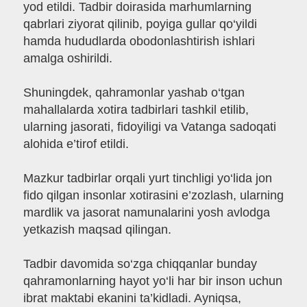
yod etildi. Tadbir doirasida marhumlarning
qabrlari ziyorat qilinib, poyiga gullar qo‘yildi
hamda hududlarda obodonlashtirish ishlari
amalga oshirildi.
Shuningdek, qahramonlar yashab o‘tgan
mahallalarda xotira tadbirlari tashkil etilib,
ularning jasorati, fidoyiligi va Vatanga sadoqati
alohida e’tirof etildi.
Mazkur tadbirlar orqali yurt tinchligi yo‘lida jon
fido qilgan insonlar xotirasini e’zozlash, ularning
mardlik va jasorat namunalarini yosh avlodga
yetkazish maqsad qilingan.
Tadbir davomida so‘zga chiqqanlar bunday
qahramonlarning hayot yo‘li har bir inson uchun
ibrat maktabi ekanini ta’kidladi. Ayniqsa,