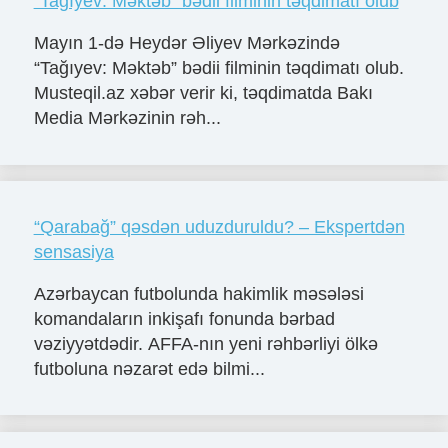
“Tağıyev: Məktəb” bədii filminin təqdimatı olub
Mayın 1-də Heydər Əliyev Mərkəzində
“Tağıyev: Məktəb” bədii filminin təqdimatı olub.
Musteqil.az xəbər verir ki, təqdimatda Bakı
Media Mərkəzinin rəh...
“Qarabağ” qəsdən uduzduruldu? – Ekspertdən
sensasiya
Azərbaycan futbolunda hakimlik məsələsi
komandaların inkişafı fonunda bərbad
vəziyyətdədir. AFFA-nın yeni rəhbərliyi ölkə
futboluna nəzarət edə bilmi...