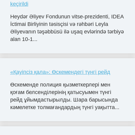
keçirildi
Heydər Əliyev Fondunun vitse-prezidenti, IDEA
İctimai Birliyinin təsisçisi və rəhbəri Leyla
Əliyevanın təşəbbüsü ilə uşaq evlərində tərbiyə
alan 10-1...
«Қауіпсіз қала»: Өскемендегі түнгі рейд
Өскеменде полиция қызметкерлері мен
қоғам белсенділерінің қатысуымен түнгі
рейд ұйымдастырылды. Шара барысында
кәмелетке толмағандардың түнгі уақытта...