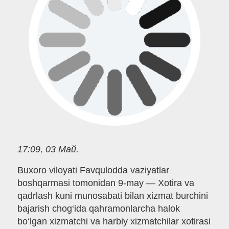
17:09, 03 Май.
Buxoro viloyati Favqulodda vaziyatlar
boshqarmasi tomonidan 9-may — Xotira va
qadrlash kuni munosabati bilan xizmat burchini
bajarish chog‘ida qahramonlarcha halok
bo‘lgan xizmatchi va harbiy xizmatchilar xotirasi