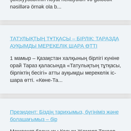
nəsillərə örnək ola b...
ТАТУЛЫҚТЫҢ ТҰТҚАСЫ – БІРЛІК: ТАРАЗДА
АУҚЫМДЫ МЕРЕКЕЛІК ШАРА ӨТТІ
1 мамыр – Қазақстан халқының бірлігі күніне
орай Тараз қаласында «Татулықтың тұтқасы,
бірліктің бесігі» атты ауқымды мерекелік іс-
шара өтті. «Көне-Та...
Президент: Біздің тарихымыз, бүгініміз және
болашағымыз – бір