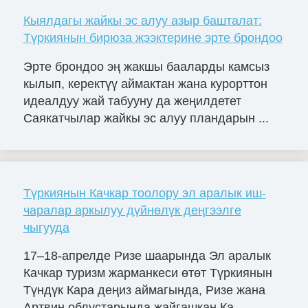
Кыялдагы жайкы эс алуу азыр башталат:
Түркиянын бирюза жээктерине эрте брондоо
Эрте брондоо эң жакшы бааларды камсыз
кылып, керектүү аймактан жана курорттон
идеалдуу жай табууну да жеңилдетет
Саякатчылар жайкы эс алуу пландарын ...
Түркиянын Качкар тоолору эл аралык иш-
чаралар аркылуу дүйнөлүк деңгээлге
чыгууда
17–18-апрелде Ризе шаарында Эл аралык
Качкар туризм жарманкеси өтөт Түркиянын
Түндүк Кара деңиз аймагында, Ризе жана
Артвин облустарында жайгашкан Ка...