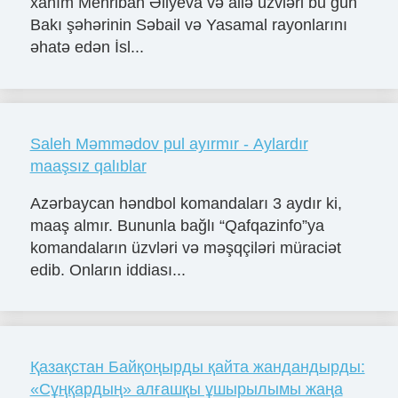
xanım Mehriban Əliyeva və ailə üzvləri bu gün
Bakı şəhərinin Səbail və Yasamal rayonlarını
əhatə edən İsl...
Saleh Məmmədov pul ayırmır - Aylardır
maaşsız qalıblar
Azərbaycan həndbol komandaları 3 aydır ki,
maaş almır. Bununla bağlı “Qafqazinfo”ya
komandaların üzvləri və məşqçiləri müraciət
edib. Onların iddiası...
Қазақстан Байқоңырды қайта жандандырды:
«Сұңқардың» алғашқы ұшырылымы жаңа