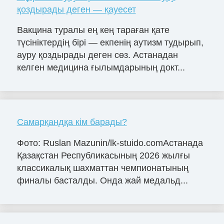
қоздырады деген — қауесет
Вакцина туралы ең кең тараған қате
түсініктердің бірі — екпенің аутизм тудырып,
ауру қоздырады деген сөз. Астанадан
келген медицина ғылымдарының докт...
Самарқандқа кім барады?
Фото: Ruslan Mazunin/lk-stuido.comАстанада
Қазақстан Республикасының 2026 жылғы
классикалық шахматтан чемпионатының
финалы басталды. Онда жай медальд...