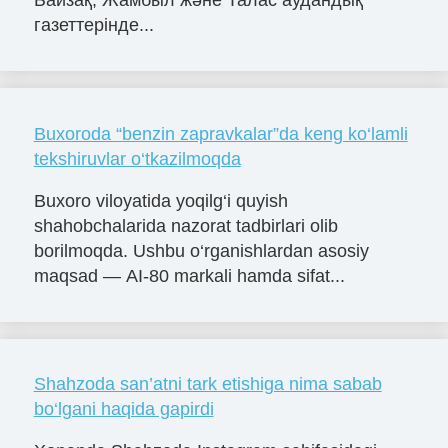
газеттерінде...
Buxoroda “benzin zapravkalar”da keng ko‘lamli
tekshiruvlar o‘tkazilmoqda
Buxoro viloyatida yoqilg‘i quyish
shahobchalarida nazorat tadbirlari olib
borilmoqda. Ushbu o‘rganishlardan asosiy
maqsad — AI-80 markali hamda sifat...
Shahzoda san’atni tark etishiga nima sabab
bo‘lgani haqida gapirdi