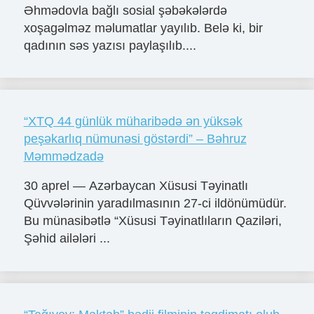
Əhmədovla bağlı sosial şəbəkələrdə
xoşagəlməz məlumatlar yayılıb. Belə ki, bir
qadının səs yazısı paylaşılıb....
“XTQ 44 günlük müharibədə ən yüksək
peşəkarlıq nümunəsi göstərdi” – Bəhruz
Məmmədzadə
30 aprel — Azərbaycan Xüsusi Təyinatlı
Qüvvələrinin yaradılmasının 27-ci ildönümüdür.
Bu münasibətlə “Xüsusi Təyinatlıların Qaziləri,
Şəhid ailələri ...