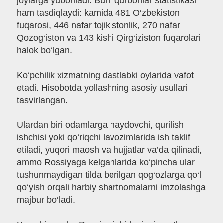
joylarga yuboriladi. Buni qurbonlar statistikasi
ham tasdiqlaydi: kamida 481 O‘zbekiston
fuqarosi, 446 nafar tojikistonlik, 270 nafar
Qozog‘iston va 143 kishi Qirg‘iziston fuqarolari
halok bo‘lgan.
Ko‘pchilik xizmatning dastlabki oylarida vafot
etadi. Hisobotda yollashning asosiy usullari
tasvirlangan.
Ulardan biri odamlarga haydovchi, qurilish
ishchisi yoki qo‘riqchi lavozimlarida ish taklif
etiladi, yuqori maosh va hujjatlar va’da qilinadi,
ammo Rossiyaga kelganlarida ko‘pincha ular
tushunmaydigan tilda berilgan qog‘ozlarga qo‘l
qo‘yish orqali harbiy shartnomalarni imzolashga
majbur bo‘ladi.