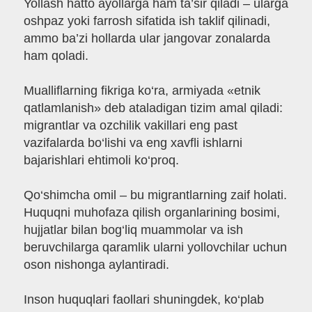
Yollash hatto ayollarga ham ta’sir qiladi – ularga
oshpaz yoki farrosh sifatida ish taklif qilinadi,
ammo ba’zi hollarda ular jangovar zonalarda
ham qoladi.
Mualliflarning fikriga ko‘ra, armiyada «etnik
qatlamlanish» deb ataladigan tizim amal qiladi:
migrantlar va ozchilik vakillari eng past
vazifalarda bo‘lishi va eng xavfli ishlarni
bajarishlari ehtimoli ko‘proq.
Qo‘shimcha omil – bu migrantlarning zaif holati.
Huquqni muhofaza qilish organlarining bosimi,
hujjatlar bilan bog‘liq muammolar va ish
beruvchilarga qaramlik ularni yollovchilar uchun
oson nishonga aylantiradi.
Inson huquqlari faollari shuningdek, ko‘plab