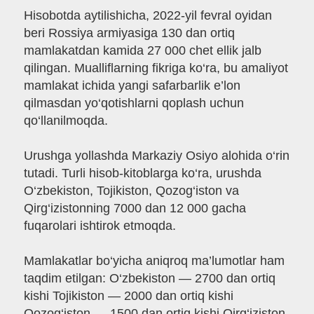
Hisobotda aytilishicha, 2022-yil fevral oyidan
beri Rossiya armiyasiga 130 dan ortiq
mamlakatdan kamida 27 000 chet ellik jalb
qilingan. Mualliflarning fikriga ko‘ra, bu amaliyot
mamlakat ichida yangi safarbarlik e’lon
qilmasdan yo‘qotishlarni qoplash uchun
qo‘llanilmoqda.
Urushga yollashda Markaziy Osiyo alohida o‘rin
tutadi. Turli hisob-kitoblarga ko‘ra, urushda
O‘zbekiston, Tojikiston, Qozog‘iston va
Qirg‘izistonning 7000 dan 12 000 gacha
fuqarolari ishtirok etmoqda.
Mamlakatlar bo‘yicha aniqroq ma’lumotlar ham
taqdim etilgan: O‘zbekiston — 2700 dan ortiq
kishi Tojikiston — 2000 dan ortiq kishi
Qozog‘iston — 1500 dan ortiq kishi Qirg‘iziston