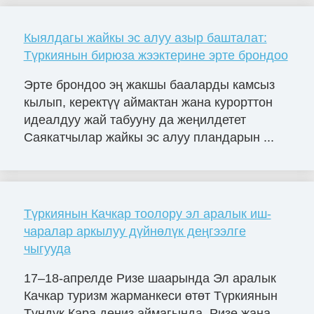
Кыялдагы жайкы эс алуу азыр башталат:
Түркиянын бирюза жээктерине эрте брондоо
Эрте брондоо эң жакшы бааларды камсыз
кылып, керектүү аймактан жана курорттон
идеалдуу жай табууну да жеңилдетет
Саякатчылар жайкы эс алуу пландарын ...
Түркиянын Качкар тоолору эл аралык иш-
чаралар аркылуу дүйнөлүк деңгээлге
чыгууда
17–18-апрелде Ризе шаарында Эл аралык
Качкар туризм жарманкеси өтөт Түркиянын
Түндүк Кара деңиз аймагында, Ризе жана