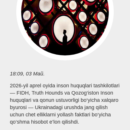
18:09, 03 Май.
2026-yil aprel oyida inson huquqlari tashkilotlari
— FIDH, Truth Hounds va Qozog‘iston Inson
huquqlari va qonun ustuvorligi bo‘yicha xalqaro
byurosi — Ukrainadagi urushda jang qilish
uchun chet elliklarni yollash faktlari bo‘yicha
qo‘shma hisobot e’lon qilishdi.