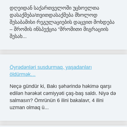
დღეიდან საქართველოში უცხოელთა
დასაქმება/თვითდასაქმება მხოლოდ
შესაბამისი რეგულაციების დაცვით მოხდება
– შრომის ინსპექცია “შრომითი მიგრაციის
შესახ...
Öyrədənləri susdurmaq, yaşadanları
öldürmək…
Neçə gündür ki, Bakı şəhərində həkimə qarşı
edilən hərəkət cəmiyyəti çaş-baş saldı. Niyə də
salmasın? Ömrünün 6 ilini bakalavr, 4 ilini
uzman olmaq ü...