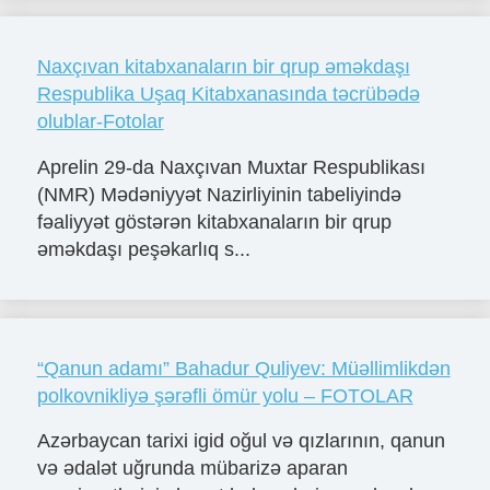
Naxçıvan kitabxanaların bir qrup əməkdaşı
Respublika Uşaq Kitabxanasında təcrübədə
olublar-Fotolar
Aprelin 29-da Naxçıvan Muxtar Respublikası
(NMR) Mədəniyyət Nazirliyinin tabeliyində
fəaliyyət göstərən kitabxanaların bir qrup
əməkdaşı peşəkarlıq s...
“Qanun adamı” Bahadur Quliyev: Müəllimlikdən
polkovnikliyə şərəfli ömür yolu – FOTOLAR
Azərbaycan tarixi igid oğul və qızlarının, qanun
və ədalət uğrunda mübarizə aparan