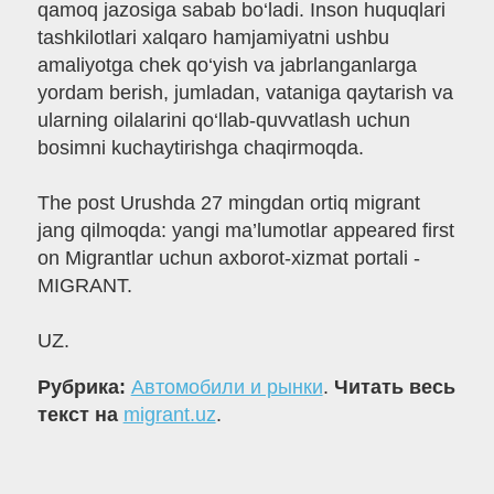
qamoq jazosiga sabab bo‘ladi. Inson huquqlari
tashkilotlari xalqaro hamjamiyatni ushbu
amaliyotga chek qo‘yish va jabrlanganlarga
yordam berish, jumladan, vataniga qaytarish va
ularning oilalarini qo‘llab-quvvatlash uchun
bosimni kuchaytirishga chaqirmoqda.
The post Urushda 27 mingdan ortiq migrant
jang qilmoqda: yangi ma’lumotlar appeared first
on Migrantlar uchun axborot-xizmat portali -
MIGRANT.
UZ.
Рубрика:
Автомобили и рынки
.
Читать весь
текст на
migrant.uz
.