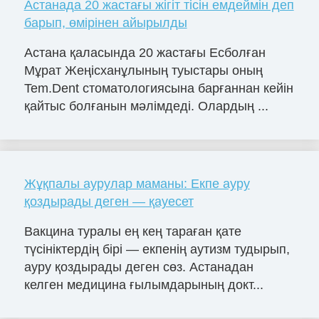
Астанада 20 жастағы жігіт тісін емдеймін деп
барып, өмірінен айырылды
Астана қаласында 20 жастағы Есболған
Мұрат Жеңісханұлының туыстары оның
Tem.Dent стоматологиясына барғаннан кейін
қайтыс болғанын мәлімдеді. Олардың ...
Жұқпалы аурулар маманы: Екпе ауру
қоздырады деген — қауесет
Вакцина туралы ең кең тараған қате
түсініктердің бірі — екпенің аутизм тудырып,
ауру қоздырады деген сөз. Астанадан
келген медицина ғылымдарының докт...