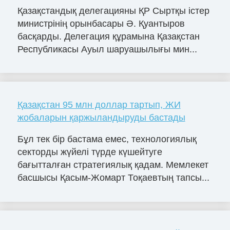
Қазақстандық делегацияны ҚР Сыртқы істер
министрінің орынбасары Ә. Қуантыров
басқарды. Делегация құрамына Қазақстан
Республикасы Ауыл шаруашылығы мин...
Қазақстан 95 млн доллар тартып, ЖИ
жобаларын қаржыландыруды бастады
Бұл тек бір бастама емес, технологиялық
секторды жүйелі түрде күшейтуге
бағытталған стратегиялық қадам. Мемлекет
басшысы Қасым-Жомарт Тоқаевтың тапсы...