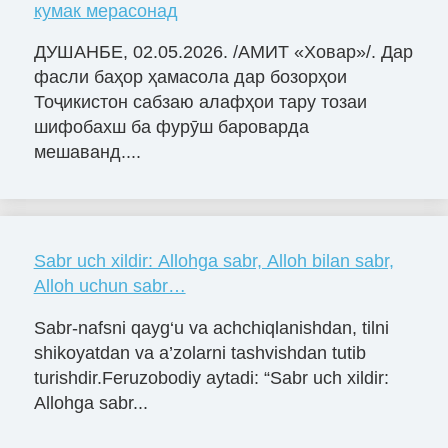
кумак мерасонад
ДУШАНБЕ, 02.05.2026. /АМИТ «Ховар»/. Дар
фасли баҳор ҳамасола дар бозорҳои
Тоҷикистон сабзаю алафҳои тару тозаи
шифобахш ба фурӯш бароварда
мешаванд....
Sabr uch xildir: Allohga sabr, Alloh bilan sabr,
Alloh uchun sabr…
Sabr-nafsni qayg‘u va achchiqlanishdan, tilni
shikoyatdan va a’zolarni tashvishdan tutib
turishdir.Feruzobodiy aytadi: “Sabr uch xildir:
Allohga sabr...