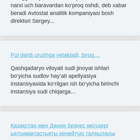
narxi uch baravardan ko‘proq oshdi, deb xabar
beradi Avtostat analitik kompaniyasi bosh
direktori Sergey...
Pul dardi urushga yetakladi, biroq…
Qashqadaryo viloyati sudi jinoyat ishlari
bo‘yicha sudlov hay’ati apellyasiya
instansiyasida ko‘rilgan ish bo‘yicha birinchi
instansiya sudi chiqarga...
Қазақстан мен Дания бизнес өкілдері
ынтымақтастықты кеңейтуді талқылады