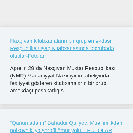
Naxçıvan kitabxanaların bir qrup əməkdaşı
Respublika Uşaq Kitabxanasında təcrübədə
olublar-Fotolar
Aprelin 29-da Naxçıvan Muxtar Respublikası
(NMR) Mədəniyyət Nazirliyinin tabeliyində
fəaliyyət göstərən kitabxanaların bir qrup
əməkdaşı peşəkarlıq s...
“Qanun adamı” Bahadur Quliyev: Müəllimlikdən
polkovnikliyə şərəfli ömür yolu – FOTOLAR