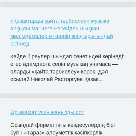
«Қазақтарды қайта тәрбиелеу» музыка
арқылы ма: неге Ресейден шыққан
мәлімдемелер өткеннің жаңғырығындай
естіледі
Кейде біреулер шындап сенетіндей көрінеді:
егер адамдарға сенің музыкаң ұнамаса —
оларды «қайта тәрбиелеу» керек. Дәл
осылай Николай Расторгуев Қазақ...
Әр азамат үшін маңызды сәт
Осындай форматтағы кездесулердің бірі
бүгін «Тараз» әлеуметтік кәсіпкерлік