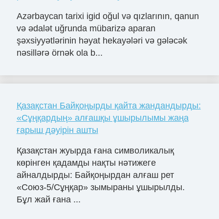
Azərbaycan tarixi igid oğul və qızlarının, qanun
və ədalət uğrunda mübarizə aparan
şəxsiyyətlərinin həyat hekayələri və gələcək
nəsillərə örnək ola b...
Қазақстан Байқоңырды қайта жандандырды:
«Сұңқардың» алғашқы ұшырылымы жаңа
ғарыш дәуірін ашты
Қазақстан жуырда ғана символикалық
көрінген қадамды нақты нәтижеге
айналдырды: Байқоңырдан алғаш рет
«Союз-5/Сұңқар» зымыраны ұшырылды.
Бұл жай ғана ...