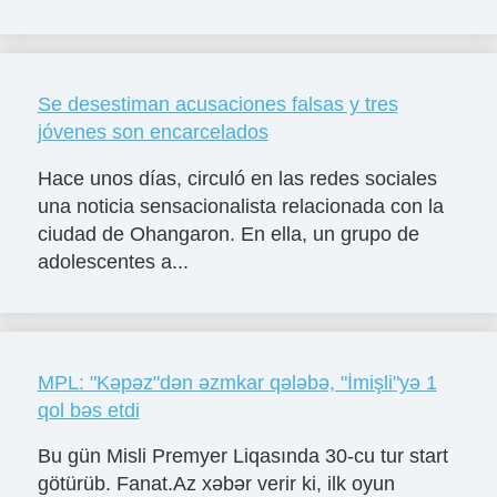
Se desestiman acusaciones falsas y tres
jóvenes son encarcelados
Hace unos días, circuló en las redes sociales
una noticia sensacionalista relacionada con la
ciudad de Ohangaron. En ella, un grupo de
adolescentes a...
MPL: "Kəpəz"dən əzmkar qələbə, "İmişli"yə 1
qol bəs etdi
Bu gün Misli Premyer Liqasında 30-cu tur start
götürüb. Fanat.Az xəbər verir ki, ilk oyun