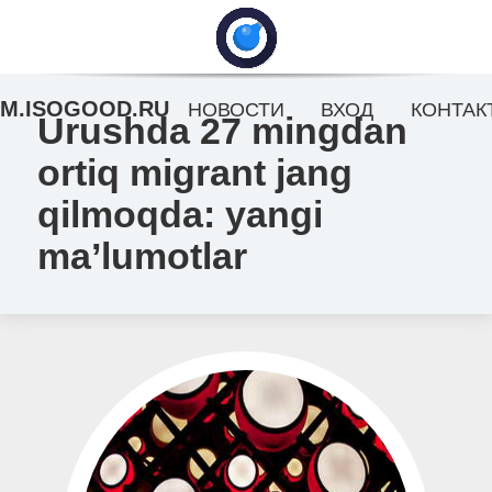
M.ISOGOOD.RU
НОВОСТИ
ВХОД
КОНТАК
Urushda 27 mingdan
ortiq migrant jang
qilmoqda: yangi
ma’lumotlar