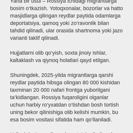
Yana bir usul – Rossiya ichidagi migrantlarga
bosim o‘tkazish. Yotoqxonalar, bozorlar va hatto
masjidlarga qilingan reydlar paytida odamlarga
deportatsiya, qamoq yoki zo‘ravonlik bilan
tahdid qilinadi, ular orasida shartnoma yoki jazo
varianti taklif qilinadi.
Hujjatlarni olib qo‘yish, soxta jinoiy ishlar,
kaltaklash va qiynoq holatlari qayd etilgan.
Shuningdek, 2025-yilda migrantlarga qarshi
reydlar paytida hibsga olingan 80 000 kishidan
taxminan 20 000 nafari frontga yuborilgani
ta’kidlangan. Rossiya fuqaroligini olganlar
uchun harbiy ro‘yxatdan o‘tishdan bosh tortish
uning bekor qilinishiga olib kelishi mumkin, bu
esa bosim vositasi sifatida ham qo‘llaniladi.