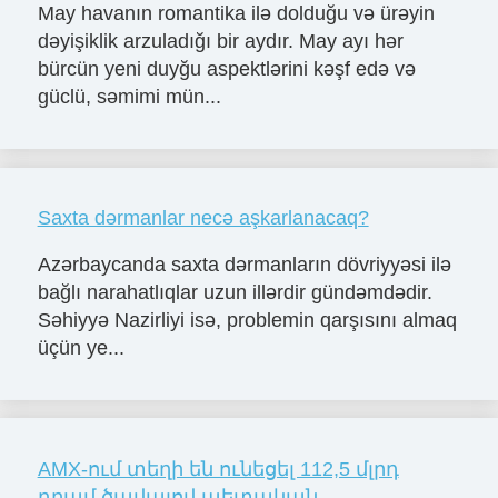
May havanın romantika ilə dolduğu və ürəyin
dəyişiklik arzuladığı bir aydır. May ayı hər
bürcün yeni duyğu aspektlərini kəşf edə və
güclü, səmimi mün...
Saxta dərmanlar necə aşkarlanacaq?
Azərbaycanda saxta dərmanların dövriyyəsi ilə
bağlı narahatlıqlar uzun illərdir gündəmdədir.
Səhiyyə Nazirliyi isə, problemin qarşısını almaq
üçün ye...
AMX-ում տեղի են ունեցել 112,5 մլրդ
դրամ ծավալով պետական