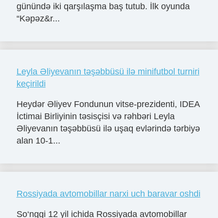
günündə iki qarşılaşma baş tutub. İlk oyunda
“Kəpəz&r...
Leyla Əliyevanın təşəbbüsü ilə minifutbol turniri
keçirildi
Heydər Əliyev Fondunun vitse-prezidenti, IDEA
İctimai Birliyinin təsisçisi və rəhbəri Leyla
Əliyevanın təşəbbüsü ilə uşaq evlərində tərbiyə
alan 10-1...
Rossiyada avtomobillar narxi uch baravar oshdi
So‘nggi 12 yil ichida Rossiyada avtomobillar