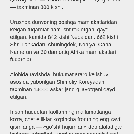
— taxminan 800 kishi.
Urushda dunyoning boshqa mamlakatlaridan
kelgan fuqarolar ham ishtirok etgani qayd
etilgan: kamida 842 kishi Nepaldan, 662 kishi
Shri-Lankadan, shuningdek, Keniya, Gana,
Kamerun va 30 dan ortiq Afrika mamlakatlari
fuqarolari.
Alohida ravishda, hukumatlararo kelishuv
asosida yuborilgan Shimoliy Koreyadan
taxminan 14000 askar jang qilayotgani qayd
etilgan.
Inson huquqlari faollarining ma’lumotlariga
ko‘ra, chet elliklar ko‘pincha frontning eng xavfli
qismlariga — «go‘sht hujumlari» deb ataladigan