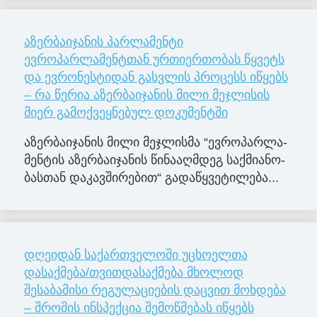
აზერბაიჯანის პარლამენტი
ევროპარლამენტთან ურთიერთობას წყვეტს
და ევრონესტიდან გასვლის პროცესს იწყებს
– რა წერია აზერბაიჯანის მილი მეჯლისის
მიერ გამოქვეყნებულ დოკუმენტში
აზერ­ბა­ი­ჯა­ნის მილი მე­ჯლის­მა “ევ­რო­პარ­ლა­
მენ­ტის აზერ­ბა­ი­ჯა­ნის წი­ნა­აღ­მდეგ საქ­მი­ა­ნო­
ბას­თან და­კავ­ში­რე­ბით“ გა­და­წყვე­ტი­ლე­ბა...
დღეიდან საქართველოში უცხოელთა
დასაქმება/თვითდასაქმება მხოლოდ
შესაბამისი რეგულაციების დაცვით მოხდება
– შრომის ინსპექცია შემოწმებას იწყებს