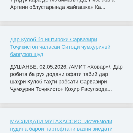
Артвин облустарында жайгашкан Ка...
Дар Кӯлоб бо иштироки Сарвазири
Тоҷикистон ҷаласаи Ситоди ҷумҳуриявӣ
баргузор шуд
ДУШАНБЕ, 02.05.2026. /АМИТ «Ховар»/. Дар
робита ба рух додани офати табиӣ дар
шаҳри Кӯлоб таҳти раёсати Сарвазири
Ҷумҳурии Тоҷикистон Қоҳир Расулзода...
МАСЛИҲАТИ МУТАХАССИС. Истеъмоли
пудина барои партофтани вазни зиёдатӣ