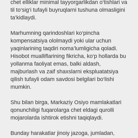
chet elliklar minimal tayyorgarlikdan o‘tishlari va
til to‘sig‘i tufayli buyruqlarni tushuna olmasligini
ta’kidlaydi.
Marhumning qarindoshlari ko‘pincha
kompensatsiya ololmaydi yoki ular uchun
yaqinlarining taqdiri noma’lumligicha qoladi.
Hisobot mualliflarining fikricha, ko‘p hollarda bu
yollanma faoliyat emas, balki aldash,
majburlash va zaif shaxslarni ekspluatatsiya
qilish tufayli odam savdosi belgilari bo‘lishi
mumkin.
Shu bilan birga, Markaziy Osiyo mamlakatlari
qonunchiligi fuqarolarga chet eldagi qurolli
mojarolarda ishtirok etishni taqiqlaydi.
Bunday harakatlar jinoiy jazoga, jumladan,