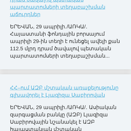
պարտատոմսերի տեղաբաշխման
աճուրդներ
ԵՐԵՎԱՆ, 29 ապրիլի․/ԱՌԿԱ/․
Հայաստանի ֆոնդային բորսայում
ապրիլի 29-ին տեղի է ունեցել ավելի քան
112.5 մլրդ դրամ ծավալով պետական
պարտատոմսերի տեղաբաշխման...
ՀՀ–ում ԱԶԲ մշտական առաքելությունը
գլխավորել է Լյազիզա Սաբիրովան
ԵՐԵՎԱՆ, 29 ապրիլի․/ԱՌԿԱ/․ Ասիական
զարգացման բանկը (ԱԶԲ) Լյազիզա
Սաբիրովային նշանակել է ԱԶԲ
հայաստանյան մշտական