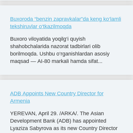
Buxoroda “benzin zapravkalar”da keng ko‘lamli
tekshiruvlar o‘tkazilmoqda
Buxoro viloyatida yoqilg‘i quyish
shahobchalarida nazorat tadbirlari olib
borilmoqda. Ushbu o‘rganishlardan asosiy
maqsad — AI-80 markali hamda sifat...
ADB Appoints New Country Director for
Armenia
YEREVAN, April 29. /ARKA/. The Asian
Development Bank (ADB) has appointed
Lyaziza Sabyrova as its new Country Director