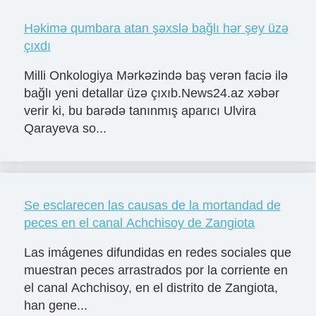
Həkimə qumbara atan şəxslə bağlı hər şey üzə
çıxdı
Milli Onkologiya Mərkəzində baş verən faciə ilə
bağlı yeni detallar üzə çıxıb.News24.az xəbər
verir ki, bu barədə tanınmış aparıcı Ulvira
Qarayeva so...
Se esclarecen las causas de la mortandad de
peces en el canal Achchisoy de Zangiota
Las imágenes difundidas en redes sociales que
muestran peces arrastrados por la corriente en
el canal Achchisoy, en el distrito de Zangiota,
han gene...