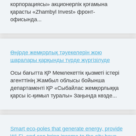
корпорациясы» акционерлік қоғамына
қарасты «Zhambyl Invest» фронт-
офисында...
Өңірде жемқорлық тәуекелерін жою
шаралары қарқынды түрде жүргізілуде
Осы бағытта ҚР Мемлекеттік қызметі істері
агенттінің Жамбыл облысы бойынша
департаменті ҚР «Сыбайлас жемқорлыққа
қарсы іс-қимыл туралы» Заңында көзде...
Smart eco-poles that generate energy, provide