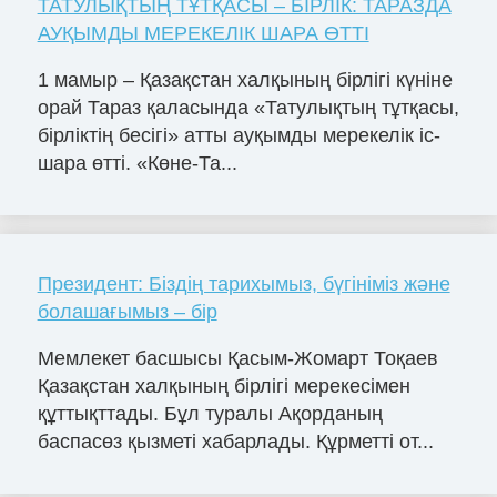
ТАТУЛЫҚТЫҢ ТҰТҚАСЫ – БІРЛІК: ТАРАЗДА
АУҚЫМДЫ МЕРЕКЕЛІК ШАРА ӨТТІ
1 мамыр – Қазақстан халқының бірлігі күніне
орай Тараз қаласында «Татулықтың тұтқасы,
бірліктің бесігі» атты ауқымды мерекелік іс-
шара өтті. «Көне-Та...
Президент: Біздің тарихымыз, бүгініміз және
болашағымыз – бір
Мемлекет басшысы Қасым-Жомарт Тоқаев
Қазақстан халқының бірлігі мерекесімен
құттықттады. Бұл туралы Ақорданың
баспасөз қызметі хабарлады. Құрметті от...