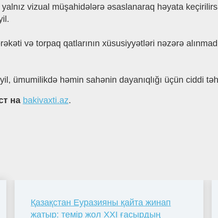
yalnız vizual müşahidələrə əsaslanaraq həyata keçirilirsə
il.
n hərəkəti və torpaq qatlarının xüsusiyyətləri nəzərə al
deyil, ümumilikdə həmin sahənin dayanıqlığı üçün ciddi təh
ст на
bakivaxti.az
.
Қазақстан Еуразияны қайта жинап
жатыр: темір жол XXI ғасырдың