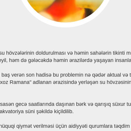
i su hövzələrinin doldurulması və həmin sahələrin tikinti 
eyil, həm də gələcəkdə həmin ərazilərdə yaşayan insanlar 
ş verən son hadisə bu problemin nə qədər aktual və təh
oz Ramana" adlanan ərazisində yerləşən su hövzəsinin 
sən gecə saatlarında daşınan bərk və qarışıq süxur tulla
kvatoriya süni şəkildə kiçildilib.
t hüquqi qiymət verilməsi üçün aidiyyəti qurumlara təqdim