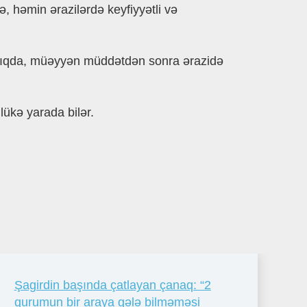
, həmin ərazilərdə keyfiyyətli və
ınmadıqda, müəyyən müddətdən sonra ərazidə
lükə yarada bilər.
Şagirdin başında çatlayan çanaq: “2
qurumun bir araya gələ bilməməsi