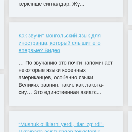
керісінше сигналдар. Жү...
Как звучит монгольский язык для
иностранца, который слышит его
впервые? Видео
… По звучанию это почти напоминает
некоторые языки коренных
американцев, особенно языки
Великих равнин, такие как лакота-
сиу… Это единственная азиатс...
“Mushuk o‘liklarni yerdi, itlar izg‘irdi”-
Ukrainada asir tushgan tojikistonlik