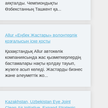
аяқталды. Чемпиондықты
Өзбекстанның Ташкент қа...
Allur «Еңбек Жастары» волонтерлік
қозғалысын іске қосты
Қазақстандық Allur автокөлік
компаниясында жас қызметкерлердің
бастамалары нақты қолдау тауып,
жүзеге асып келеді. Жастарды бизнес
және әлеуметтік жо...
Kazakhstan, Uzbekistan Eye Joint
Clean Air Initiative, Expand Strategic