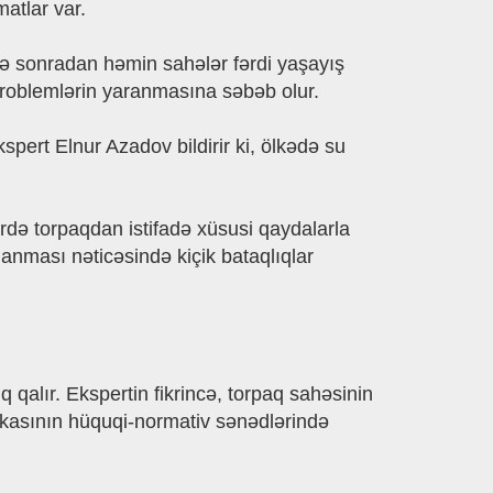
atlar var.
r və sonradan həmin sahələr fərdi yaşayış
 problemlərin yaranmasına səbəb olur.
pert Elnur Azadov bildirir ki, ölkədə su
ərdə torpaqdan istifadə xüsusi qaydalarla
planması nəticəsində kiçik bataqlıqlar
alır. Ekspertin fikrincə, torpaq sahəsinin
ikasının hüquqi-normativ sənədlərində