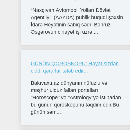
“Naxçıvan Avtomobil Yolları Dövlət
Agentliyi” (AAYDA) publik hüquqi şəxsin
İdarə Heyətinin sabiq sədri Bəhruz
Əsgərovun cinayət işi üzrə ...
GÜNÜN QOROSKOPU: Həyat sizdən
ciddi qərarlar tələb edir...
Bakıvaxtı.az dünyanın nüfuzlu və
məşhur ulduz falları portalları
"Horoscope" və "Astrology"yə istinadən
bu günün qoroskopunu təqdim edir.Bu
günün səm...