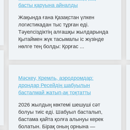
басты қаруына айналды
Жақында ғана Қазақстан үлкен
логистикадан тыс тұрған еді.
Тәуелсіздіктің алғашқы жылдарында
Қытаймен жүк тасымалы іс жүзінде
нөлге тең болды: Қорғас ...
Мәскеу, Кремль, аэродромдар:
дрондар Ресейдің шабуылын
басталмай жатып-ақ тоқтатты
2026 жылдың көктемі шешуші сәт
болуы тиіс еді. Шабуыл басталып,
бастама қайта қолға алынуы керек
болатын. Бірақ оның орнына —