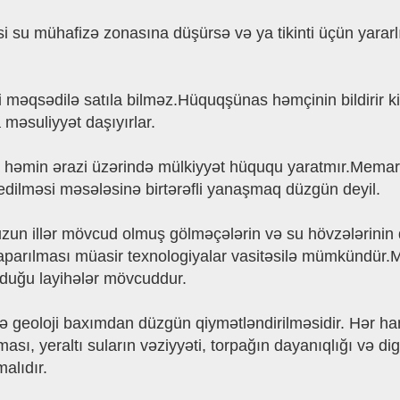
i su mühafizə zonasına düşürsə və ya tikinti üçün yararl
i məqsədilə satıla bilməz.Hüquqşünas həmçinin bildirir ki,
məsuliyyət daşıyırlar.
 həmin ərazi üzərində mülkiyyət hüququ yaratmır.Memar 
ə edilməsi məsələsinə birtərəfli yanaşmaq düzgün deyil.
zun illər mövcud olmuş gölməçələrin və su hövzələrinin
parılması müasir texnologiyalar vasitəsilə mümkündür.M
lunduğu layihələr mövcuddur.
və geoloji baxımdan düzgün qiymətləndirilməsidir. Hər h
, yeraltı suların vəziyyəti, torpağın dayanıqlığı və digə
alıdır.