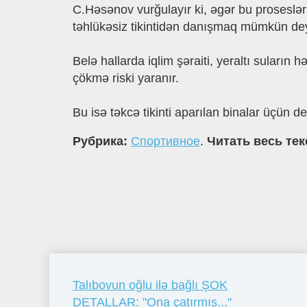
C.Həsənov vurğulayır ki, əgər bu proseslər 
təhlükəsiz tikintidən danışmaq mümkün dey
Belə hallarda iqlim şəraiti, yeraltı suları
çökmə riski yaranır.
Bu isə təkcə tikinti aparılan binalar üçün 
Рубрика:
Спортивное
.
Читать весь тек
Talıbovun oğlu ilə bağlı ŞOK
DETALLAR: "Ona çatırmış..."