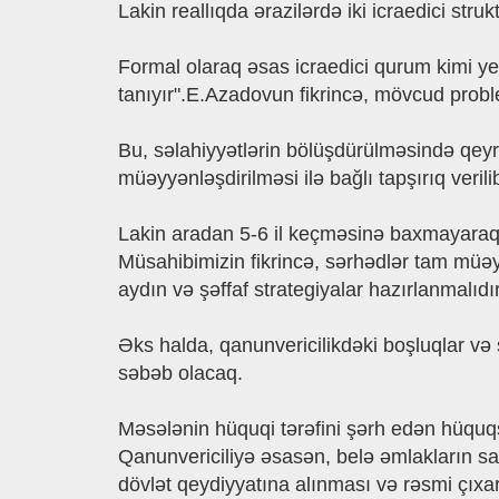
Lakin reallıqda ərazilərdə iki icraedici stru
Formal olaraq əsas icraedici qurum kimi yer
tanıyır".E.Azadovun fikrincə, mövcud problem
Bu, səlahiyyətlərin bölüşdürülməsində qeyri-
müəyyənləşdirilməsi ilə bağlı tapşırıq verili
Lakin aradan 5-6 il keçməsinə baxmayaraq, 
Müsahibimizin fikrincə, sərhədlər tam müəyyə
aydın və şəffaf strategiyalar hazırlanmalıdır
Əks halda, qanunvericilikdəki boşluqlar və
səbəb olacaq.
Məsələnin hüquqi tərəfini şərh edən hüquqş
Qanunvericiliyə əsasən, belə əmlakların s
dövlət qeydiyyatına alınması və rəsmi çıxar