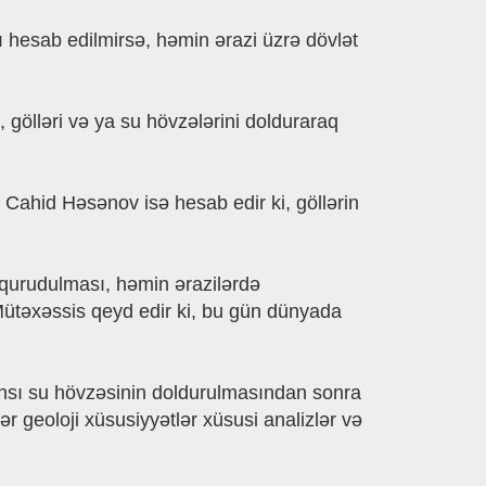
ı hesab edilmirsə, həmin ərazi üzrə dövlət
 gölləri və ya su hövzələrini dolduraraq
Cahid Həsənov isə hesab edir ki, göllərin
 qurudulması, həmin ərazilərdə
ütəxəssis qeyd edir ki, bu gün dünyada
ansı su hövzəsinin doldurulmasından sonra
r geoloji xüsusiyyətlər xüsusi analizlər və