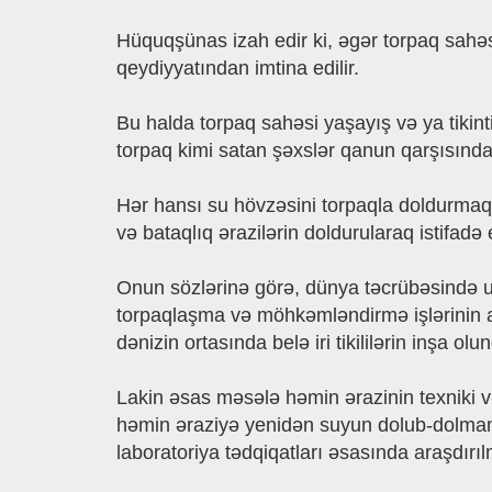
Hüquqşünas izah edir ki, əgər torpaq sahəs
qeydiyyatından imtina edilir.
Bu halda torpaq sahəsi yaşayış və ya tikint
torpaq kimi satan şəxslər qanun qarşısında 
Hər hansı su hövzəsini torpaqla doldurmaq
və bataqlıq ərazilərin doldurularaq istifad
Onun sözlərinə görə, dünya təcrübəsində u
torpaqlaşma və möhkəmləndirmə işlərinin a
dənizin ortasında belə iri tikililərin inşa o
Lakin əsas məsələ həmin ərazinin texniki 
həmin əraziyə yenidən suyun dolub-dolmaması
laboratoriya tədqiqatları əsasında araşdırılm