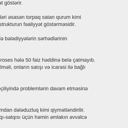
t göstərir.
yələri əsasən torpaq satan qurum kimi
strukturun fəaliyyət göstərməsidir.
də bələdiyyələrin sərhədlərinin
roses hələ 50 faiz həddinə belə çatmayıb.
li, onların satışı və icarəsi ilə bağlı
rəçiliyində problemlərin davam etməsinə
mdan dələduzluq kimi qiymətləndirilir.
qı-satqısı üçün həmin əmlakın əvvəlcə