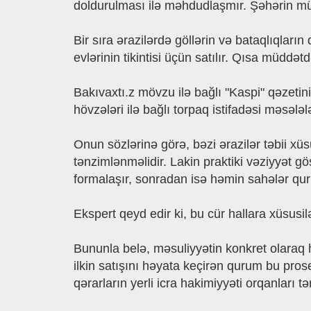
doldurulması ilə məhdudlaşmır. Şəhərin müxt
Bir sıra ərazilərdə göllərin və bataqlıqları
evlərinin tikintisi üçün satılır. Qısa müdd
Bakıvaxtı.z mövzu ilə bağlı "Kaspi" qəzetin
hövzələri ilə bağlı torpaq istifadəsi məsəl
Onun sözlərinə görə, bəzi ərazilər təbii xü
tənzimlənməlidir. Lakin praktiki vəziyyət gö
formalaşır, sonradan isə həmin sahələr quru
Ekspert qeyd edir ki, bu cür hallara xüsusilə
Bununla belə, məsuliyyətin konkret olaraq 
ilkin satışını həyata keçirən qurum bu pr
qərarların yerli icra hakimiyyəti orqanları t