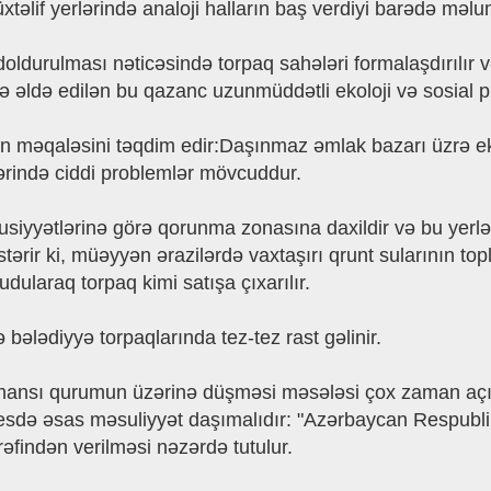
əlif yerlərində analoji halların baş verdiyi barədə məlum
n doldurulması nəticəsində torpaq sahələri formalaşdırılı
ətdə əldə edilən bu qazanc uzunmüddətli ekoloji və sosial
in məqaləsini təqdim edir:Daşınmaz əmlak bazarı üzrə eks
ələrində ciddi problemlər mövcuddur.
susiyyətlərinə görə qorunma zonasına daxildir və bu yerl
stərir ki, müəyyən ərazilərdə vaxtaşırı qrunt sularının to
dularaq torpaq kimi satışa çıxarılır.
 bələdiyyə torpaqlarında tez-tez rast gəlinir.
hansı qurumun üzərinə düşməsi məsələsi çox zaman açıq q
osesdə əsas məsuliyyət daşımalıdır: "Azərbaycan Respubl
ərəfindən verilməsi nəzərdə tutulur.