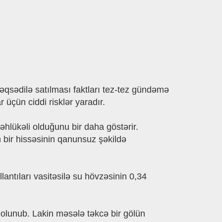
məqsədilə satılması faktları tez-tez gündəmə
üçün ciddi risklər yaradır.
lükəli olduğunu bir daha göstərir.
bir hissəsinin qanunsuz şəkildə
ntıları vasitəsilə su hövzəsinin 0,34
 olunub. Lakin məsələ təkcə bir gölün