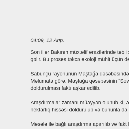
04:09, 12 Апр.
Son illər Bakının müxtəlif ərazilərində təbi
gəlir. Bu proses təkcə ekoloji mühit üçün d
Sabunçu rayonunun Maştağa qəsəbəsində ba
Məlumata görə, Maştağa qəsəbəsinin "Sovx
doldurulması faktı aşkar edilib.
Araşdırmalar zamanı müəyyən olunub ki, əsa
hektarlıq hissəsi doldurulub və bununla da a
Məsələ ilə bağlı araşdırma aparılıb və fak