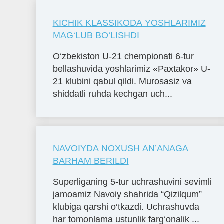
KICHIK KLASSIKODA YOSHLARIMIZ
MAGʻLUB BO‘LISHDI
O‘zbekiston U-21 chempionati 6-tur
bellashuvida yoshlarimiz «Paxtakor» U-
21 klubini qabul qildi. Murosasiz va
shiddatli ruhda kechgan uch...
NAVOIYDA NOXUSH AN’ANAGA
BARHAM BERILDI
Superliganing 5-tur uchrashuvini sevimli
jamoamiz Navoiy shahrida “Qizilqum”
klubiga qarshi o‘tkazdi. Uchrashuvda
har tomonlama ustunlik farg‘onalik ...