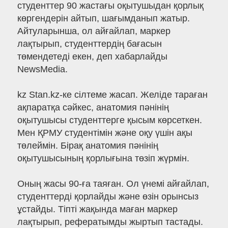
студенттер 90 жастағы оқытушыдан қорлық
көргендерін айтып, шағымданып жатыр.
Айтуларынша, ол айғайлап, маркер
лақтырып, студенттердің бағасын
төмендетеді екен, деп хабарлайды
NewsMedia.
kz Stan.kz-ке сілтеме жасап. Желіде тараған
ақпаратқа сәйкес, анатомия пәнінің
оқытушысы студенттерге қысым көрсеткен.
Мен ҚРМУ студентімін және оқу үшін ақы
төлеймін. Бірақ анатомия пәнінің
оқытушысының қорлығына төзіп жүрмін.
Оның жасы 90-ға таяған. Ол үнемі айғайлап,
студенттерді қорлайды және өзін орынсыз
ұстайды. Тіпті жақында маған маркер
лақтырып, рефератымды жыртып тастады.