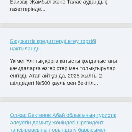
Байзақ, Жамбыл және Талас аудандық
газеттерінде...
Бюджеттік кредиттерді өтеу тәртібі
нақтыланды
Үкімет Ұлттық қорға қатысты қолданыстағы
қағидаларға өзгерістер мен толықтырулар
енгізді. Атап айтқанда, 2025 жылғы 2
шілдедегі №500 қаулымен бекітіл...
Олжас Бектенов Абай облысының туристік
әлеуетін дамыту жөніндегі Президент
тапсырмасының орындалу барысымен