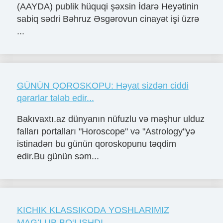
(AAYDA) publik hüquqi şəxsin İdarə Heyətinin
sabiq sədri Bəhruz Əsgərovun cinayət işi üzrə
...
GÜNÜN QOROSKOPU: Həyat sizdən ciddi
qərarlar tələb edir...
Bakıvaxtı.az dünyanın nüfuzlu və məşhur ulduz
falları portalları "Horoscope" və "Astrology"yə
istinadən bu günün qoroskopunu təqdim
edir.Bu günün səm...
KICHIK KLASSIKODA YOSHLARIMIZ
MAGʻLUB BO‘LISHDI