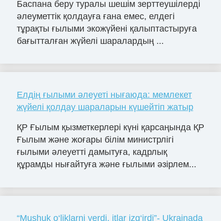
Баспана беру туралы шешім зерттеушілерді
әлеуметтік қолдауға ғана емес, елдегі
тұрақты ғылыми экожүйені қалыптастыруға
бағытталған жүйелі шаралардың ...
Елдің ғылыми әлеуеті нығаюда: мемлекет
жүйелі қолдау шараларын күшейтіп жатыр
ҚР Ғылым қызметкерлері күні қарсаңында ҚР
Ғылым және жоғары білім министрлігі
ғылыми әлеуетті дамытуға, кадрлық
құрамды нығайтуға және ғылыми әзірлем...
“Mushuk o‘liklarni yerdi, itlar izg‘irdi”- Ukrainada