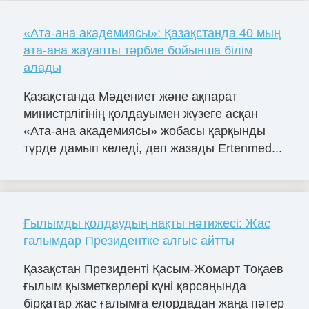
«Ата-ана академиясы»: Қазақстанда 40 мың
ата-ана жауапты тәрбие бойынша білім
алады
Қазақстанда Мәдениет және ақпарат
министрлігінің қолдауымен жүзеге асқан
«Ата-ана академиясы» жобасы қарқынды
түрде дамып келеді, деп жазады Ertenmed...
Ғылымды қолдаудың нақты нәтижесі: Жас
ғалымдар Президентке алғыс айтты
Қазақстан Президенті Қасым-Жомарт Тоқаев
ғылым қызметкерлері күні қарсаңында
бірқатар жас ғалымға елордадан жаңа пәтер