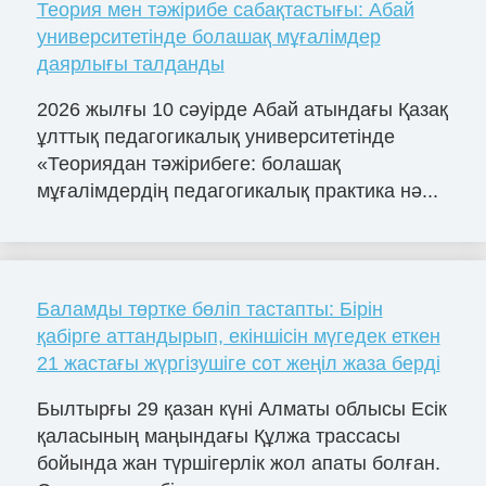
Теория мен тәжірибе сабақтастығы: Абай
университетінде болашақ мұғалімдер
даярлығы талданды
2026 жылғы 10 сәуірде Абай атындағы Қазақ
ұлттық педагогикалық университетінде
«Теориядан тәжірибеге: болашақ
мұғалімдердің педагогикалық практика нә...
Баламды төртке бөліп тастапты: Бірін
қабірге аттандырып, екіншісін мүгедек еткен
21 жастағы жүргізушіге сот жеңіл жаза берді
Былтырғы 29 қазан күні Алматы облысы Есік
қаласының маңындағы Құлжа трассасы
бойында жан түршігерлік жол апаты болған.