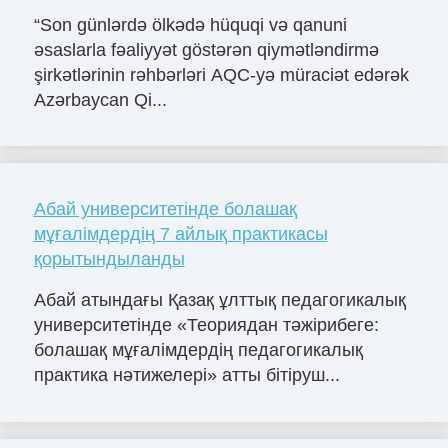
“Son günlərdə ölkədə hüquqi və qanuni
əsaslarla fəaliyyət göstərən qiymətləndirmə
şirkətlərinin rəhbərləri AQC-yə müraciət edərək
Azərbaycan Qi...
Абай университетінде болашақ
мұғалімдердің 7 айлық практикасы
қорытындыланды
Абай атындағы Қазақ ұлттық педагогикалық
университетінде «Теориядан тәжірибеге:
болашақ мұғалімдердің педагогикалық
практика нәтижелері» атты бітіруш...