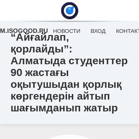
M.ISOGOOD.RU
НОВОСТИ
ВХОД
КОНТАК
“Айғайлап,
қорлайды”:
Алматыда студенттер
90 жастағы
оқытушыдан қорлық
көргендерін айтып
шағымданып жатыр