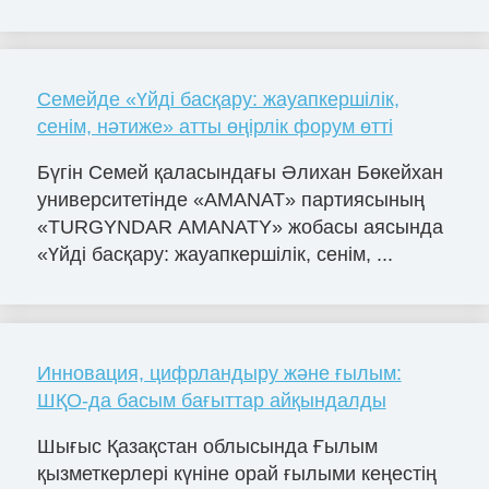
Семейде «Үйді басқару: жауапкершілік,
сенім, нәтиже» атты өңірлік форум өтті
Бүгін Семей қаласындағы Әлихан Бөкейхан
университетінде «AMANAT» партиясының
«TURGYNDAR AMANATY» жобасы аясында
«Үйді басқару: жауапкершілік, сенім, ...
Инновация, цифрландыру және ғылым:
ШҚО-да басым бағыттар айқындалды
Шығыс Қазақстан облысында Ғылым
қызметкерлері күніне орай ғылыми кеңестің