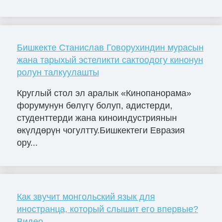
Бишкекте Станислав Говорухиндин мурасын
жана тарыхый эстеликти сактоодогу кинонун
ролун талкуулашты
Круглый стол эл аралык «Кинопанорама»
форумунун бөлүгү болуп, адистерди,
студенттерди жана киноиндустриянын
өкүлдөрүн чогултту.Бишкектеги Евразия
ору...
Как звучит монгольский язык для
иностранца, который слышит его впервые?
Видео