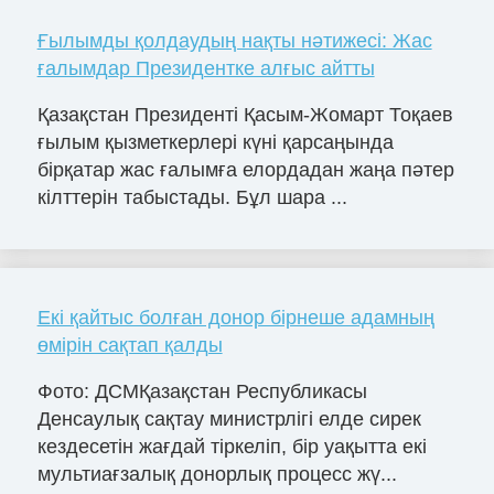
Ғылымды қолдаудың нақты нәтижесі: Жас
ғалымдар Президентке алғыс айтты
Қазақстан Президенті Қасым-Жомарт Тоқаев
ғылым қызметкерлері күні қарсаңында
бірқатар жас ғалымға елордадан жаңа пәтер
кілттерін табыстады. Бұл шара ...
Екі қайтыс болған донор бірнеше адамның
өмірін сақтап қалды
Фото: ДСМҚазақстан Республикасы
Денсаулық сақтау министрлігі елде сирек
кездесетін жағдай тіркеліп, бір уақытта екі
мультиағзалық донорлық процесс жү...