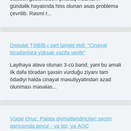
gündəlik həyatında hiss olunan əsas problemə
çevrilib. Rəsmi r...
Deputat TƏBİB-i sərt tənqid etdi: “Cinayət
törədənlərə yüksək vəzifə verilir”
Layihəyə əlavə olunan 3-cü bənd, yəni bu əməli
ilk dəfə törədən şəxsin vurduğu ziyanı tam
ödədiyi halda cinayət məsuliyyətindən azad
olunması məsələs...
Vüqar Oruc: Palata qiymətləndiriciləri seçim
qarşısında qoyur - ya biz, ya AQC