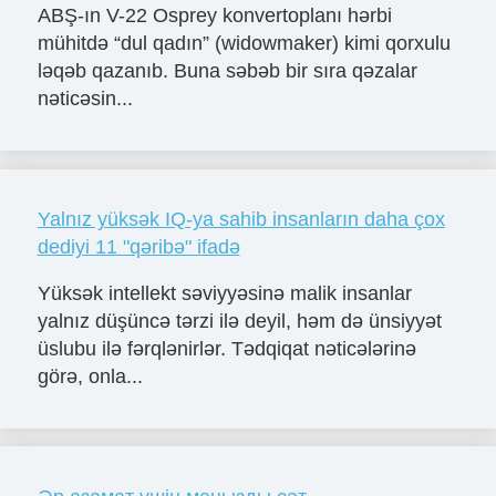
ABŞ-ın V-22 Osprey konvertoplanı hərbi
mühitdə “dul qadın” (widowmaker) kimi qorxulu
ləqəb qazanıb. Buna səbəb bir sıra qəzalar
nəticəsin...
Yalnız yüksək IQ-ya sahib insanların daha çox
dediyi 11 "qəribə" ifadə
Yüksək intellekt səviyyəsinə malik insanlar
yalnız düşüncə tərzi ilə deyil, həm də ünsiyyət
üslubu ilə fərqlənirlər. Tədqiqat nəticələrinə
görə, onla...