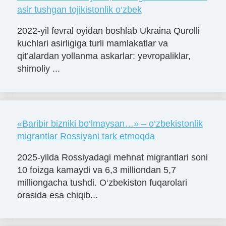
asir tushgan tojikistonlik o‘zbek
2022-yil fevral oyidan boshlab Ukraina Qurolli
kuchlari asirligiga turli mamlakatlar va
qit’alardan yollanma askarlar: yevropaliklar,
shimoliy ...
«Baribir bizniki bo‘lmaysan…» – o‘zbekistonlik
migrantlar Rossiyani tark etmoqda
2025-yilda Rossiyadagi mehnat migrantlari soni
10 foizga kamaydi va 6,3 milliondan 5,7
milliongacha tushdi. O‘zbekiston fuqarolari
orasida esa chiqib...