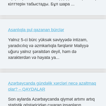
кілттерін табыстады. Бұл шара ...
Asanlıqla pul qazanan bürclər
Yalnız 5-ci bürc yüksək səviyyədə intizam,
yaradıcılıq və əzmkarlıqla fərqlənir Maliyyə
uğuru yalnız şəraitdən deyil, həm də
xarakterdən və həyata ya...
Azərbaycanda gündəlik xərcləri necə azaltmaq
olar? – QAYDALAR
Son aylarda Azərbaycanda qiymət artımı artıq
statistik göstəricidən çıxaraq insanların