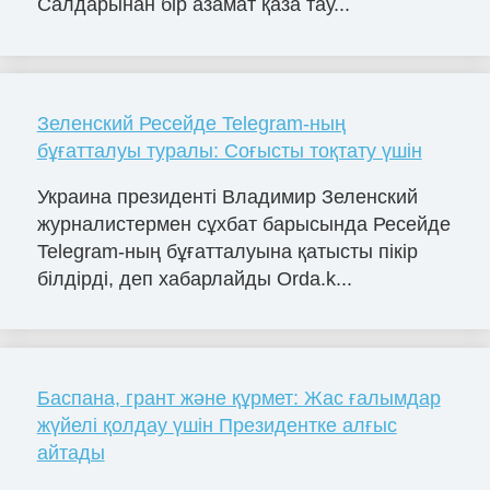
Салдарынан бір азамат қаза тау...
Зеленский Ресейде Telegram-ның
бұғатталуы туралы: Соғысты тоқтату үшін
Украина президенті Владимир Зеленский
журналистермен сұхбат барысында Ресейде
Telegram-ның бұғатталуына қатысты пікір
білдірді, деп хабарлайды Orda.k...
Баспана, грант және құрмет: Жас ғалымдар
жүйелі қолдау үшін Президентке алғыс
айтады