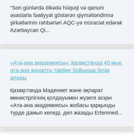
“Son günlərdə ölkədə hüquqi və qanuni
əsaslarla fəaliyyət göstərən qiymətləndirmə
şirkətlərinin rəhbərləri AQC-yə müraciət edərək
Azərbaycan Qi...
«Ата-ана академиясы»: Қазақстанда 40 мың
ата-ана жауапты тәрбие бойынша білім
алады
Қазақстанда Мәдениет және ақпарат
министрлігінің қолдауымен жүзеге асқан
«Ата-ана академиясы» жобасы қарқынды
түрде дамып келеді, деп жазады Ertenmed...