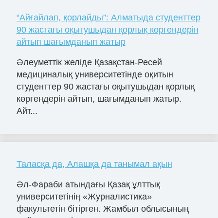
“Айғайлап, қорлайды”: Алматыда студенттер
90 жастағы оқытушыдан қорлық көргендерін
айтып шағымданып жатыр
Әлеуметтік желіде Қазақстан-Ресей
медициналық университетінде оқитын
студенттер 90 жастағы оқытушыдан қорлық
көргендерін айтып, шағымданып жатыр.
Айт...
Таласқа да, Алашқа да танымал ақын
Әл-Фараби атындағы Қазақ ұлттық
университетінің «Журналистика»
факультетін бітірген. Жамбыл облысының