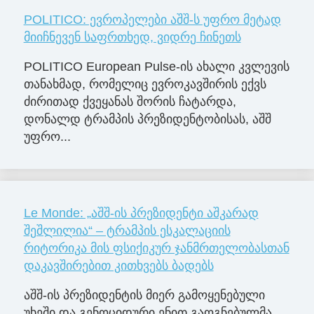
POLITICO: ევროპელები აშშ-ს უფრო მეტად
მიიჩნევენ საფრთხედ, ვიდრე ჩინეთს
POLITICO European Pulse-ის ახალი კვლევის
თანახმად, რომელიც ევროკავშირის ექვს
ძირითად ქვეყანას შორის ჩატარდა,
დონალდ ტრამპის პრეზიდენტობისას, აშშ
უფრო...
Le Monde: „აშშ-ის პრეზიდენტი აშკარად
შეშლილია“ – ტრამპის ესკალაციის
რიტორიკა მის ფსიქიკურ ჯანმრთელობასთან
დაკავშირებით კითხვებს ბადებს
აშშ-ის პრეზიდენტის მიერ გამოყენებული
უხეში და გენოციდური ენით გაოგნებულმა