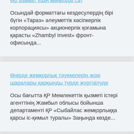
Әр азамат үшін маңызды сәт
Осындай форматтағы кездесулердің бірі
бүгін «Тараз» әлеуметтік кәсіпкерлік
корпорациясы» акционерлік қоғамына
қарасты «Zhambyl Invest» фронт-
офисында...
Өңірде жемқорлық тәуекелерін жою
шаралары қарқынды түрде жүргізілуде
Осы бағытта ҚР Мемлекеттік қызметі істері
агенттінің Жамбыл облысы бойынша
департаменті ҚР «Сыбайлас жемқорлыққа
қарсы іс-қимыл туралы» Заңында көзде...