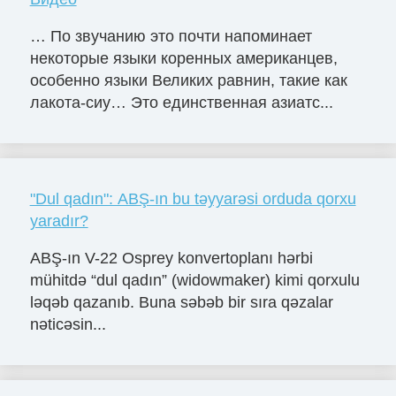
… По звучанию это почти напоминает
некоторые языки коренных американцев,
особенно языки Великих равнин, такие как
лакота-сиу… Это единственная азиатс...
"Dul qadın": ABŞ-ın bu təyyarəsi orduda qorxu
yaradır?
ABŞ-ın V-22 Osprey konvertoplanı hərbi
mühitdə “dul qadın” (widowmaker) kimi qorxulu
ləqəb qazanıb. Buna səbəb bir sıra qəzalar
nəticəsin...