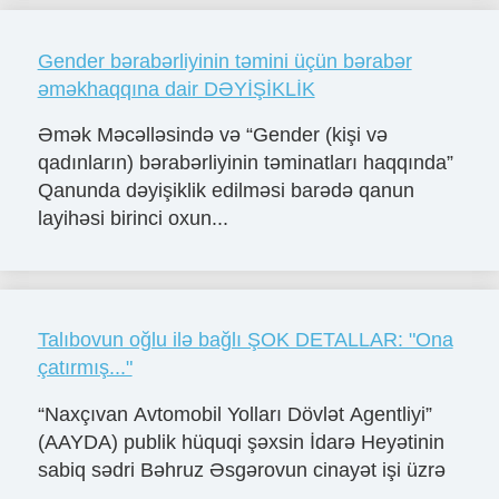
Gender bərabərliyinin təmini üçün bərabər
əməkhaqqına dair DƏYİŞİKLİK
Əmək Məcəlləsində və “Gender (kişi və
qadınların) bərabərliyinin təminatları haqqında”
Qanunda dəyişiklik edilməsi barədə qanun
layihəsi birinci oxun...
Talıbovun oğlu ilə bağlı ŞOK DETALLAR: "Ona
çatırmış..."
“Naxçıvan Avtomobil Yolları Dövlət Agentliyi”
(AAYDA) publik hüquqi şəxsin İdarə Heyətinin
sabiq sədri Bəhruz Əsgərovun cinayət işi üzrə
...