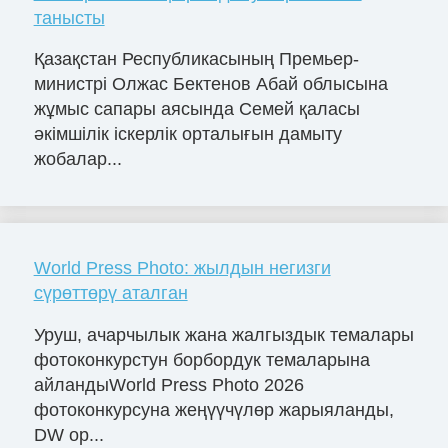
танысты
Қазақстан Республикасының Премьер-
министрі Олжас Бектенов Абай облысына
жұмыс сапары аясында Семей қаласы
әкімшілік іскерлік орталығын дамыту
жобалар...
World Press Photo: жылдын негизги
сүрөттөрү аталган
Уруш, ачарчылык жана жалгыздык темалары
фотоконкурстун борбордук темаларына
айландыWorld Press Photo 2026
фотоконкурсуна жеңүүчүлөр жарыяланды,
DW ор...