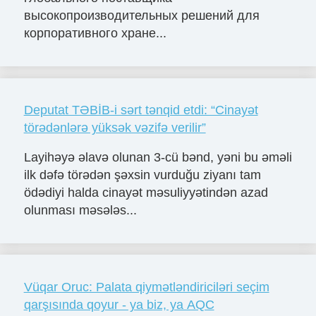
высокопроизводительных решений для
корпоративного хране...
Deputat TƏBİB-i sərt tənqid etdi: “Cinayət
törədənlərə yüksək vəzifə verilir”
Layihəyə əlavə olunan 3-cü bənd, yəni bu əməli
ilk dəfə törədən şəxsin vurduğu ziyanı tam
ödədiyi halda cinayət məsuliyyətindən azad
olunması məsələs...
Vüqar Oruc: Palata qiymətləndiriciləri seçim
qarşısında qoyur - ya biz, ya AQC