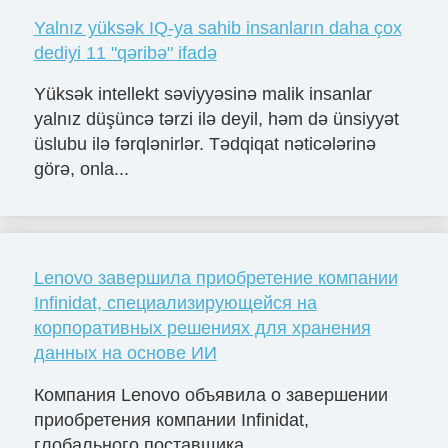
Yalnız yüksək IQ-ya sahib insanların daha çox
dediyi 11 "qəribə" ifadə
Yüksək intellekt səviyyəsinə malik insanlar
yalnız düşüncə tərzi ilə deyil, həm də ünsiyyət
üslubu ilə fərqlənirlər. Tədqiqat nəticələrinə
görə, onla...
Lenovo завершила приобретение компании
Infinidat, специализирующейся на
корпоративных решениях для хранения
данных на основе ИИ
Компания Lenovo объявила о завершении
приобретения компании Infinidat,
глобального поставщика