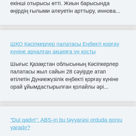
екінші отырысы өтті. Жиын барысында
өңірдің ғылыми әлеуетін арттыру, иннова...
ШҚО Кәсіпкерлер палатасы Еңбекті қорғау
күніне арналған акцияға үн қосты
Шығыс Қазақстан облысының Кәсіпкерлер
палатасы жыл сайын 28 сәуірде атап
өтілетін Дүниежүзілік еңбекті қорғау күніне
орай ұйымдастырылған қолайлы әрі...
"Dul qadın": ABŞ-ın bu təyyarəsi orduda qorxu
yaradır?