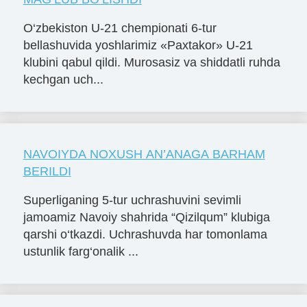
O‘zbekiston U-21 chempionati 6-tur
bellashuvida yoshlarimiz «Paxtakor» U-21
klubini qabul qildi. Murosasiz va shiddatli ruhda
kechgan uch...
NAVOIYDA NOXUSH AN’ANAGA BARHAM
BERILDI
Superliganing 5-tur uchrashuvini sevimli
jamoamiz Navoiy shahrida “Qizilqum” klubiga
qarshi o‘tkazdi. Uchrashuvda har tomonlama
ustunlik farg‘onalik ...