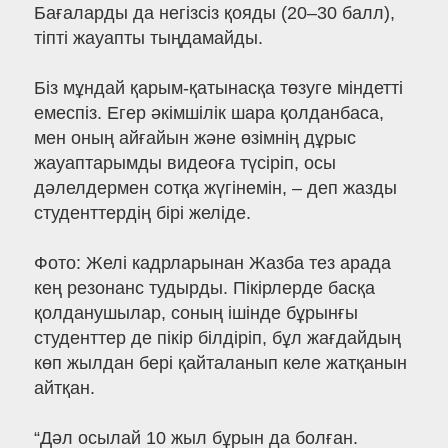
Бағаларды да негізсіз қояды (20–30 балл),
тіпті жауапты тыңдамайды.
Біз мұндай қарым-қатынасқа төзуге міндетті
емеспіз. Егер әкімшілік шара қолданбаса,
мен оның айғайын және өзімнің дұрыс
жауаптарымды видеоға түсіріп, осы
дәлелдермен сотқа жүгінемін, – деп жазды
студенттердің бірі желіде.
Фото: Желі кадрларынан Жазба тез арада
кең резонанс тудырды. Пікірлерде басқа
қолданушылар, соның ішінде бұрынғы
студенттер де пікір білдіріп, бұл жағдайдың
көп жылдан бері қайталанып келе жатқанын
айтқан.
“Дәл осылай 10 жыл бұрын да болған.