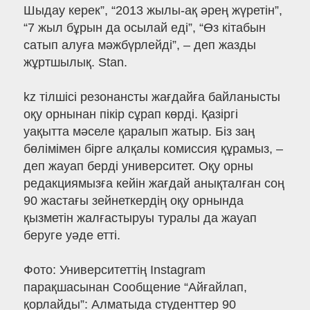
Шыдау керек”, “2013 жылы-ақ әрең жүретін”,
“7 жыл бұрын да осылай еді”, “Өз кітабын
сатып алуға мәжбүрлейді”, – деп жазды
жұртшылық. Stan.
kz тілшісі резонансты жағдайға байланысты
оқу орнынан пікір сұрап көрді. Қазіргі
уақытта мәселе қаралып жатыр. Біз заң
бөлімімен бірге алқалы комиссия құрамыз, –
деп жауап берді университет. Оқу орны
редакциямызға кейін жағдай анықталған соң
90 жастағы зейнеткердің оқу орнында
қызметін жалғастыруы туралы да жауап
беруге уәде етті.
Фото: Университеттің Іnstagram
парақшасынан Сообщение “Айғайлап,
қорлайды”: Алматыда студенттер 90