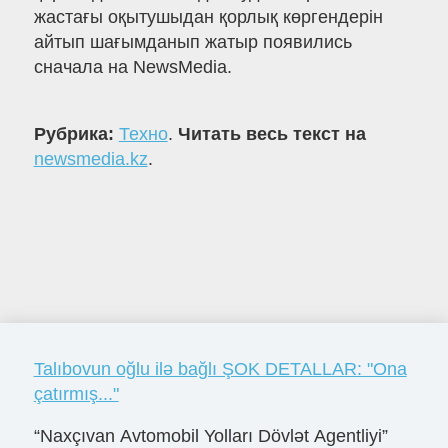
жастағы оқытушыдан қорлық көргендерін
айтып шағымданып жатыр появились
сначала на NewsMedia.
Рубрика:
Техно
.
Читать весь текст на
newsmedia.kz
.
Talıbovun oğlu ilə bağlı ŞOK DETALLAR: "Ona
çatırmış..."
“Naxçıvan Avtomobil Yolları Dövlət Agentliyi”