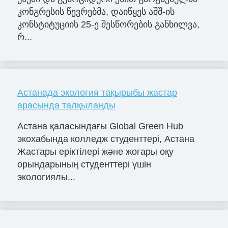
კონგრესის წევრებმა, დაიწყეს აშშ-ის
კონსტიტუციის 25-ე შესწორების განხილვა,
რ...
Астанада экология тақырыбы жастар
арасында талқыланды
Астана қаласындағы Global Green Hub
экохабында колледж студенттері, Астана
Жастары еріктілері және жоғары оқу
орындарының студенттері үшін
экологиялы...