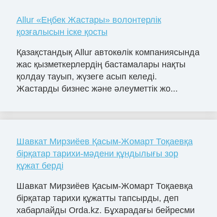
Allur «Еңбек Жастары» волонтерлік
қозғалысын іске қосты
Қазақстандық Allur автокөлік компаниясында
жас қызметкерлердің бастамалары нақты
қолдау тауып, жүзеге асып келеді.
Жастарды бизнес және әлеуметтік жо...
Шавкат Мирзиёев Қасым-Жомарт Тоқаевқа
бірқатар тарихи-мәдени құндылығы зор
құжат берді
Шавкат Мирзиёев Қасым-Жомарт Тоқаевқа
бірқатар тарихи құжатты тапсырды, деп
хабарлайды Orda.kz. Бұхарадағы бейресми