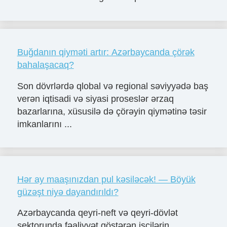
Buğdanın qiyməti artır: Azərbaycanda çörək
bahalaşacaq?
Son dövrlərdə qlobal və regional səviyyədə baş
verən iqtisadi və siyasi proseslər ərzaq
bazarlarına, xüsusilə də çörəyin qiymətinə təsir
imkanlarını ...
Hər ay maaşınızdan pul kəsiləcək! — Böyük
güzəşt niyə dayandırıldı?
Azərbaycanda qeyri-neft və qeyri-dövlət
sektorunda fəaliyyət göstərən işçilərin