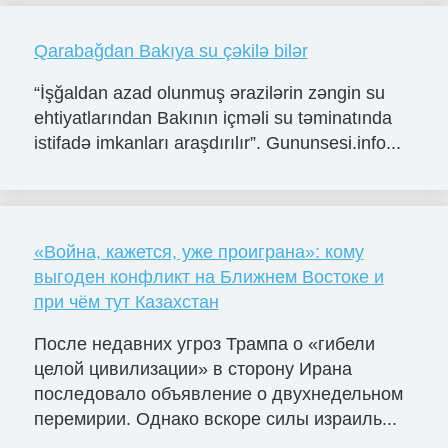
Qarabağdan Bakıya su çəkilə bilər
“İşğaldan azad olunmuş ərazilərin zəngin su
ehtiyatlarından Bakının içməli su təminatında
istifadə imkanları araşdırılır”. Gununsesi.info...
«Война, кажется, уже проиграна»: кому
выгоден конфликт на Ближнем Востоке и
при чём тут Казахстан
После недавних угроз Трампа о «гибели
целой цивилизации» в сторону Ирана
последовало объявление о двухнедельном
перемирии. Однако вскоре силы израиль...