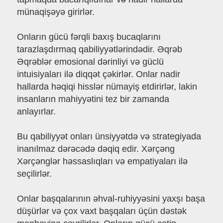
münaqişəyə girirlər.
Onların gücü fərqli baxış bucaqlarını
tarazlaşdırmaq qabiliyyətlərindədir. Əqrəb
Əqrəblər emosional dərinliyi və güclü
intuisiyaları ilə diqqət çəkirlər. Onlar nadir
hallarda həqiqi hisslər nümayiş etdirirlər, lakin
insanların mahiyyətini tez bir zamanda
anlayırlar.
Bu qabiliyyət onları ünsiyyətdə və strategiyada
inanılmaz dərəcədə dəqiq edir. Xərçəng
Xərçənglər həssaslıqları və empatiyaları ilə
seçilirlər.
Onlar başqalarının əhval-ruhiyyəsini yaxşı başa
düşürlər və çox vaxt başqaları üçün dəstək