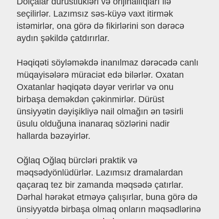
Dolçalar dürüstlükləri və orijinallıqları ilə
seçilirlər. Lazımsız səs-küyə vaxt itirmək
istəmirlər, ona görə də fikirlərini son dərəcə
aydın şəkildə çatdırırlar.
Həqiqəti söyləməkdə inanılmaz dərəcədə canlı
müqayisələrə müraciət edə bilərlər. Oxatan
Oxatanlar həqiqətə dəyər verirlər və onu
birbaşa deməkdən çəkinmirlər. Dürüst
ünsiyyətin dəyişikliyə nail olmağın ən təsirli
üsulu olduğuna inanaraq sözlərini nadir
hallarda bəzəyirlər.
Oğlaq Oğlaq bürcləri praktik və
məqsədyönlüdürlər. Lazımsız dramalardan
qaçaraq tez bir zamanda məqsədə çatırlar.
Dərhal hərəkət etməyə çalışırlar, buna görə də
ünsiyyətdə birbaşa olmaq onların məqsədlərinə