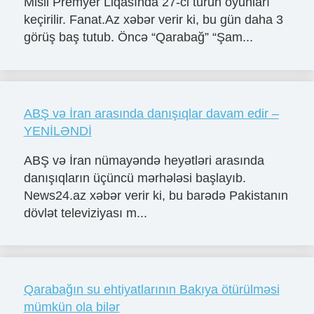
Misli Premyer Liqasında 27-ci turun oyunları
keçirilir. Fanat.Az xəbər verir ki, bu gün daha 3
görüş baş tutub. Öncə “Qarabağ” “Şam...
ABŞ və İran arasında danışıqlar davam edir –
YENİLƏNDİ
ABŞ və İran nümayəndə heyətləri arasında
danışıqların üçüncü mərhələsi başlayıb.
News24.az xəbər verir ki, bu barədə Pakistanın
dövlət televiziyası m...
Qarabağın su ehtiyatlarının Bakıya ötürülməsi
mümkün ola bilər