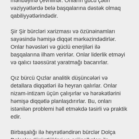
mənbəyinə çevrilirlər. Onların gücü çətin
vəziyyətlərdə belə başqalarına dəstək olmaq
qabiliyyətlərindədir.
Şir Şir bürcləri xarizması və özünəinamları
sayəsində həmişə diqqət mərkəzindədirlər.
Onlar həvəsləri və güclü enerjiləri ilə
başqalarına ilham verirlər. Onlar liderlik etməyi
və qalıcı təəssürat yaratmağı bacarırlar.
Qız bürcü Qızlar analitik düşüncələri və
detallara diqqətləri ilə heyran qalırlar. Onlar
nizam-intizam üçün çalışırlar və hərəkətlərini
həmişə diqqətlə planlaşdırırlar. Bu, onları
istənilən problemi həll etməkdə təsirli və praktik
edir.
Birbaşalığı ilə heyrətləndirən bürclər Dolça