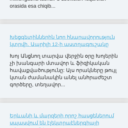
orasida esa chiqib...
Խեցգետիններին նոր հնարավորությnւն
կտրվի․ Ապրիլի 12-ի աստղագուշակը
Խոյ Անցնող տարվա վերջին օրը Խոյերին
չի խանգարի մտավոր և ֆիզիկական
հավաքվածությունը: Այս որակները թույլ
կտան ժամանակին անել անհրաժեշտ
գործերը, տեղավոր...
Երևանի և մարզերի որոշ հասցեներում
սպասվում են էլեկտրաէներգիայի