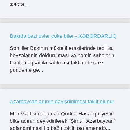
жаста...
Bakıda bəzi evlər çökə bilər - XƏBƏRDARLIQ
Son illər Bakının müxtəlif ərazilərində təbii su
hövzələrinin doldurulması və həmin sahələrin
tikinti məqsədilə satılması faktları tez-tez
gündəmə gə...
Azərbaycan adının dəyişdirilməsi təklif olunur
Milli Məclisin deputatı Qüdrət Həsənquliyevin
ölkə adının dəyişdirilərək “Şimali Azərbaycan”
adlandırılması ilə bağlı təklifi parlamentdə...