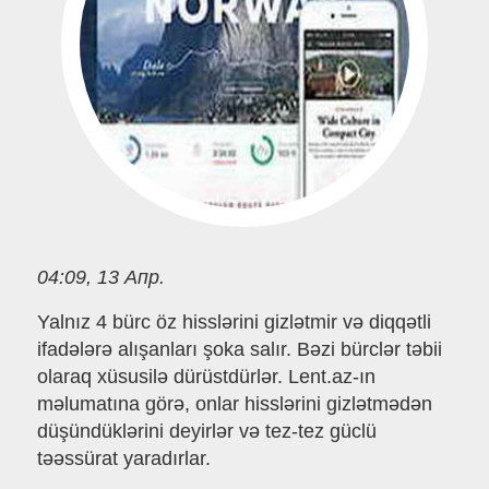
04:09, 13 Апр.
Yalnız 4 bürc öz hisslərini gizlətmir və diqqətli
ifadələrə alışanları şoka salır. Bəzi bürclər təbii
olaraq xüsusilə dürüstdürlər. Lent.az-ın
məlumatına görə, onlar hisslərini gizlətmədən
düşündüklərini deyirlər və tez-tez güclü
təəssürat yaradırlar.