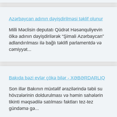
Azərbaycan adının dəyişdirilməsi təklif olunur
Milli Məclisin deputatı Qüdrət Həsənquliyevin
ölkə adının dəyişdirilərək “Şimali Azərbaycan”
adlandırılması ilə bağlı təklifi parlamentdə və
cəmiyyət...
Bakıda bəzi evlər çökə bilər - XƏBƏRDARLIQ
Son illər Bakının müxtəlif ərazilərində təbii su
hövzələrinin doldurulması və həmin sahələrin
tikinti məqsədilə satılması faktları tez-tez
gündəmə gə...