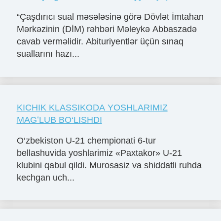
“Çaşdırıcı sual məsələsinə görə Dövlət İmtahan
Mərkəzinin (DİM) rəhbəri Məleykə Abbaszadə
cavab verməlidir. Abituriyentlər üçün sınaq
suallarını hazı...
KICHIK KLASSIKODA YOSHLARIMIZ
MAGʻLUB BO‘LISHDI
O‘zbekiston U-21 chempionati 6-tur
bellashuvida yoshlarimiz «Paxtakor» U-21
klubini qabul qildi. Murosasiz va shiddatli ruhda
kechgan uch...