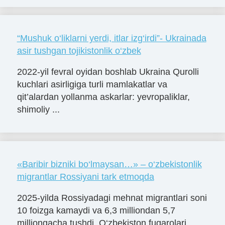
“Mushuk o‘liklarni yerdi, itlar izg‘irdi”- Ukrainada
asir tushgan tojikistonlik o‘zbek
2022-yil fevral oyidan boshlab Ukraina Qurolli
kuchlari asirligiga turli mamlakatlar va
qit’alardan yollanma askarlar: yevropaliklar,
shimoliy ...
«Baribir bizniki bo‘lmaysan…» – o‘zbekistonlik
migrantlar Rossiyani tark etmoqda
2025-yilda Rossiyadagi mehnat migrantlari soni
10 foizga kamaydi va 6,3 milliondan 5,7
milliongacha tushdi. O‘zbekiston fuqarolari