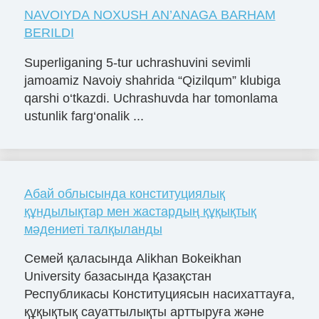
NAVOIYDA NOXUSH AN’ANAGA BARHAM
BERILDI
Superliganing 5-tur uchrashuvini sevimli
jamoamiz Navoiy shahrida “Qizilqum” klubiga
qarshi o‘tkazdi. Uchrashuvda har tomonlama
ustunlik farg‘onalik ...
Абай облысында конституциялық
құндылықтар мен жастардың құқықтық
мәдениеті талқыланды
Семей қаласында Alikhan Bokeikhan
University базасында Қазақстан
Республикасы Конституциясын насихаттауға,
құқықтық сауаттылықты арттыруға және