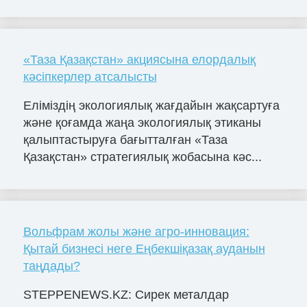
«Таза Қазақстан» акциясына елордалық
кәсіпкерлер атсалысты
Еліміздің экологиялық жағдайын жақсартуға
және қоғамда жаңа экологиялық этиканы
қалыптастыруға бағытталған «Таза
Қазақстан» стратегиялық жобасына кәс...
Вольфрам жолы және агро-инновация:
Қытай бизнесі неге Еңбекшіқазақ ауданын
таңдады?
STEPPENEWS.KZ: Сирек металдар