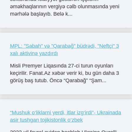
əməkhaqlarının vergiyə cəlb olunmasında yeni
mərhələ başlayıb. Belə k...
MPL: "Sabah" və "Qarabağ" büdrədi, "Neftçi" 3
xalı aktivinə yazdırdı
Misli Premyer Liqasında 27-ci turun oyunları
keçirilir. Fanat.Az xəbər verir ki, bu gün daha 3
görüş baş tutub. Öncə “Qarabağ” “Şam...
“Mushuk o‘liklarni yerdi, itlar izg‘irdi”- Ukrainada
asir tushgan tojikistonlik o‘zbek