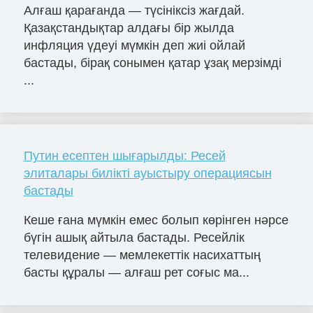
Алғаш қарағанда — түсініксіз жағдай.
Қазақстандықтар алдағы бір жылда
инфляция үдеуі мүмкін деп жиі ойлай
бастады, бірақ сонымен қатар ұзақ мерзімді
...
Путин есептен шығарылды: Ресей
элиталары билікті ауыстыру операциясын
бастады
Кеше ғана мүмкін емес болып көрінген нәрсе
бүгін ашық айтыла бастады. Ресейлік
телевидение — мемлекеттік насихаттың
басты құралы — алғаш рет соғыс ма...