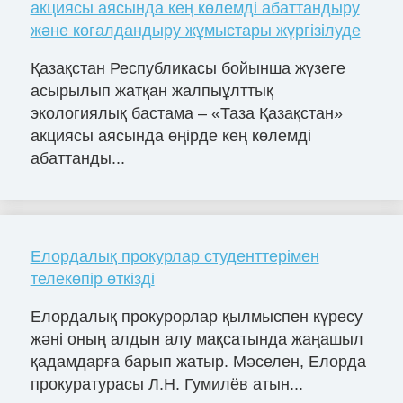
акциясы аясында кең көлемді абаттандыру
және көгалдандыру жұмыстары жүргізілуде
Қазақстан Республикасы бойынша жүзеге
асырылып жатқан жалпыұлттық
экологиялық бастама – «Таза Қазақстан»
акциясы аясында өңірде кең көлемді
абаттанды...
Елордалық прокурлар студенттерімен
телекөпір өткізді
Елордалық прокурорлар қылмыспен күресу
жәні оның алдын алу мақсатында жаңашыл
қадамдарға барып жатыр. Мәселен, Елорда
прокуратурасы Л.Н. Гумилёв атын...