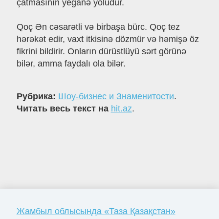
çatmasının yeganə yoludur.
Qoç Ən cəsarətli və birbaşa bürc. Qoç tez
hərəkət edir, vaxt itkisinə dözmür və həmişə öz
fikrini bildirir. Onların dürüstlüyü sərt görünə
bilər, amma faydalı ola bilər.
Рубрика:
Шоу-бизнес и Знаменитости
.
Читать весь текст на
hit.az
.
Жамбыл облысында «Таза Қазақстан»