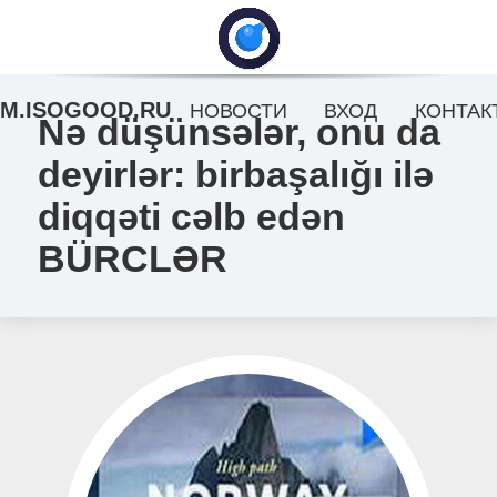
M.ISOGOOD.RU
НОВОСТИ
ВХОД
КОНТАК
Nə düşünsələr, onu da
deyirlər: birbaşalığı ilə
diqqəti cəlb edən
BÜRCLƏR