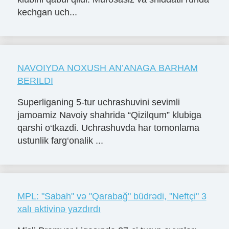
kechgan uch...
NAVOIYDA NOXUSH AN’ANAGA BARHAM
BERILDI
Superliganing 5-tur uchrashuvini sevimli
jamoamiz Navoiy shahrida “Qizilqum” klubiga
qarshi o‘tkazdi. Uchrashuvda har tomonlama
ustunlik farg‘onalik ...
MPL: "Sabah" və "Qarabağ" büdrədi, "Neftçi" 3
xalı aktivinə yazdırdı