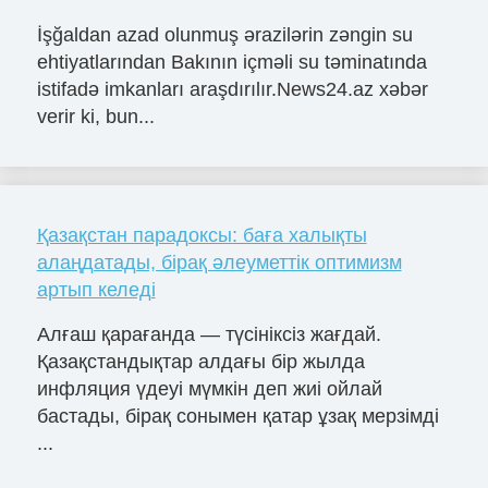
İşğaldan azad olunmuş ərazilərin zəngin su
ehtiyatlarından Bakının içməli su təminatında
istifadə imkanları araşdırılır.News24.az xəbər
verir ki, bun...
Қазақстан парадоксы: баға халықты
алаңдатады, бірақ әлеуметтік оптимизм
артып келеді
Алғаш қарағанда — түсініксіз жағдай.
Қазақстандықтар алдағы бір жылда
инфляция үдеуі мүмкін деп жиі ойлай
бастады, бірақ сонымен қатар ұзақ мерзімді
...