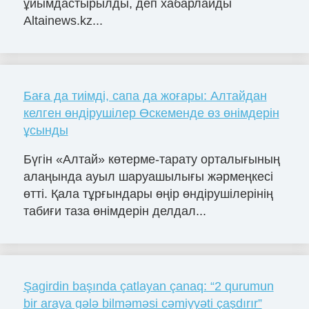
ұйымдастырылды, деп хабарлайды
Altainews.kz...
Баға да тиімді, сапа да жоғары: Алтайдан
келген өндірушілер Өскеменде өз өнімдерін
ұсынды
Бүгін «Алтай» көтерме-тарату орталығының
алаңында ауыл шаруашылығы жәрмеңкесі
өтті. Қала тұрғындары өңір өндірушілерінің
табиғи таза өнімдерін делдал...
Şagirdin başında çatlayan çanaq: “2 qurumun
bir araya gələ bilməməsi cəmiyyəti çaşdırır”