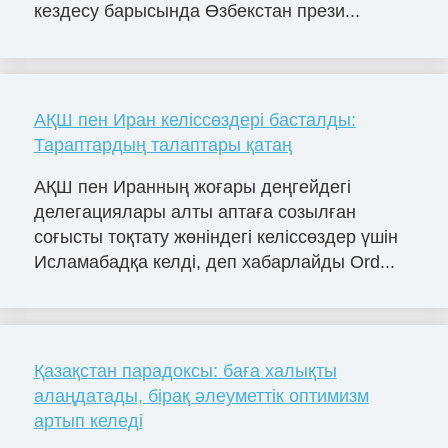
кездесу барысында Өзбекстан прези...
АҚШ пен Иран келіссөздері басталды:
Тараптардың талаптары қатаң
АҚШ пен Иранның жоғары деңгейдегі
делегациялары алты аптаға созылған
соғысты тоқтату жөніндегі келіссөздер үшін
Исламабадқа келді, деп хабарлайды Ord...
Қазақстан парадоксы: баға халықты
алаңдатады, бірақ әлеуметтік оптимизм
артып келеді