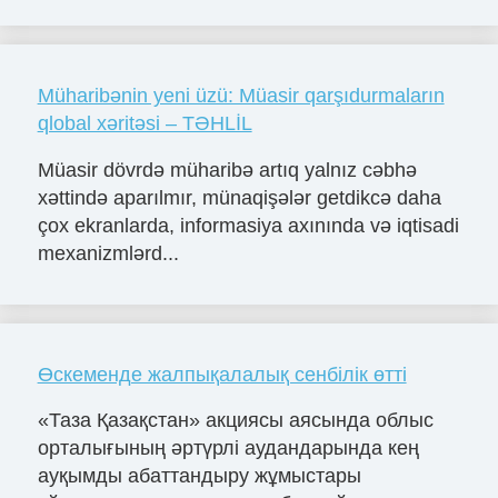
Müharibənin yeni üzü: Müasir qarşıdurmaların
qlobal xəritəsi – TƏHLİL
Müasir dövrdə müharibə artıq yalnız cəbhə
xəttində aparılmır, münaqişələr getdikcə daha
çox ekranlarda, informasiya axınında və iqtisadi
mexanizmlərd...
Өскеменде жалпықалалық сенбілік өтті
«Таза Қазақстан» акциясы аясында облыс
орталығының әртүрлі аудандарында кең
ауқымды абаттандыру жұмыстары