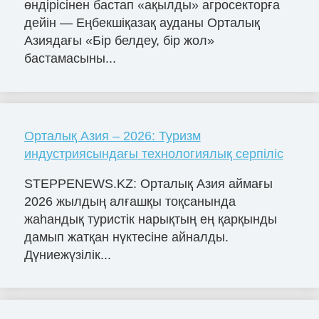
өндірісінен бастап «ақылды» агросекторға
дейін — Еңбекшіқазақ ауданы Орталық
Азиядағы «Бір белдеу, бір жол»
бастамасыны...
Орталық Азия – 2026: Туризм
индустриясындағы технологиялық серпіліс
STEPPENEWS.KZ: Орталық Азия аймағы
2026 жылдың алғашқы тоқсанында
жаһандық туристік нарықтың ең қарқынды
дамып жатқан нүктесіне айналды.
Дүниежүзілік...