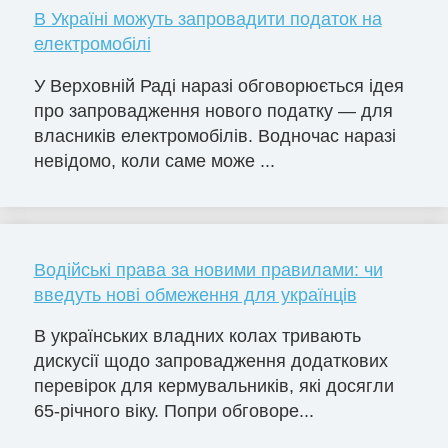
В Україні можуть запровадити податок на
електромобілі
У Верховній Раді наразі обговорюється ідея
про запровадження нового податку — для
власників електромобілів. Водночас наразі
невідомо, коли саме може ...
Водійські права за новими правилами: чи
введуть нові обмеження для українців
В українських владних колах тривають
дискусії щодо запровадження додаткових
перевірок для кермувальників, які досягли
65-річного віку. Попри обговоре...