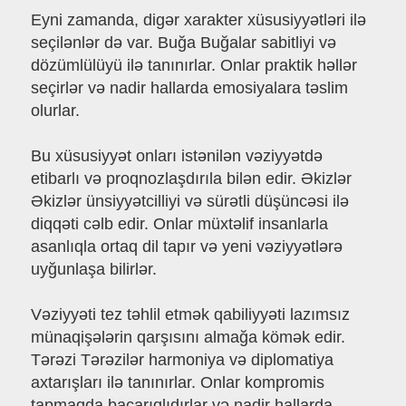
Eyni zamanda, digər xarakter xüsusiyyətləri ilə
seçilənlər də var. Buğa Buğalar sabitliyi və
dözümlülüyü ilə tanınırlar. Onlar praktik həllər
seçirlər və nadir hallarda emosiyalara təslim
olurlar.
Bu xüsusiyyət onları istənilən vəziyyətdə
etibarlı və proqnozlaşdırıla bilən edir. Əkizlər
Əkizlər ünsiyyətcilliyi və sürətli düşüncəsi ilə
diqqəti cəlb edir. Onlar müxtəlif insanlarla
asanlıqla ortaq dil tapır və yeni vəziyyətlərə
uyğunlaşa bilirlər.
Vəziyyəti tez təhlil etmək qabiliyyəti lazımsız
münaqişələrin qarşısını almağa kömək edir.
Tərəzi Tərəzilər harmoniya və diplomatiya
axtarışları ilə tanınırlar. Onlar kompromis
tapmaqda bacarıqlıdırlar və nadir hallarda