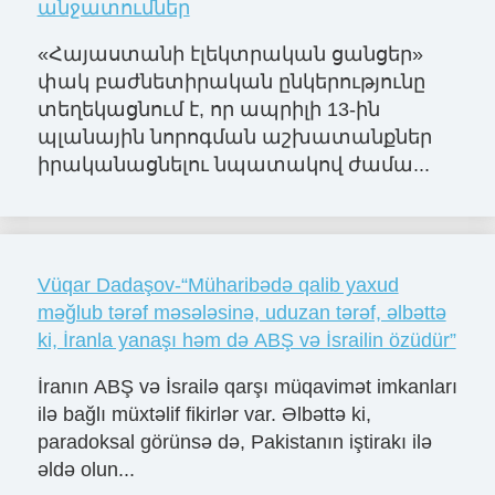
անջատումներ
«Հայաստանի էլեկտրական ցանցեր»
փակ բաժնետիրական ընկերությունը
տեղեկացնում է, որ ապրիլի 13-ին
պլանային նորոգման աշխատանքներ
իրականացնելու նպատակով ժամա...
Vüqar Dadaşov-“Müharibədə qalib yaxud
məğlub tərəf məsələsinə, uduzan tərəf, əlbəttə
ki, İranla yanaşı həm də ABŞ və İsrailin özüdür”
İranın ABŞ və İsrailə qarşı müqavimət imkanları
ilə bağlı müxtəlif fikirlər var. Əlbəttə ki,
paradoksal görünsə də, Pakistanın iştirakı ilə
əldə olun...