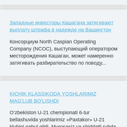
Западные инвесторы Кашагана затягивают
выплату штрафа в надежде на Вашингтон
Консорциум North Caspian Operating
Company (NCOC), выступающий оператором
месторождения Кашаган, может намеренно
затягивать разбирательство по поводу...
KICHIK KLASSIKODA YOSHLARIMIZ
MAGʻLUB BO‘LISHDI
O‘zbekiston U-21 chempionati 6-tur
bellashuvida yoshlarimiz «Paxtakor» U-21
klubini qabul qildi. Murosasiz va shiddatli ruhda