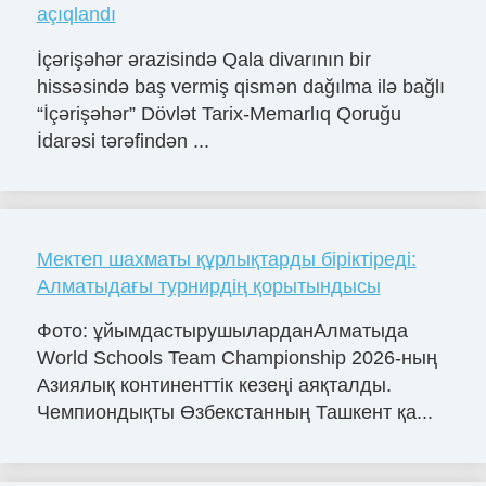
açıqlandı
İçərişəhər ərazisində Qala divarının bir
hissəsində baş vermiş qismən dağılma ilə bağlı
“İçərişəhər” Dövlət Tarix-Memarlıq Qoruğu
İdarəsi tərəfindən ...
Мектеп шахматы құрлықтарды біріктіреді:
Алматыдағы турнирдің қорытындысы
Фото: ұйымдастырушыларданАлматыда
World Schools Team Championship 2026-ның
Азиялық континенттік кезеңі аяқталды.
Чемпиондықты Өзбекстанның Ташкент қа...