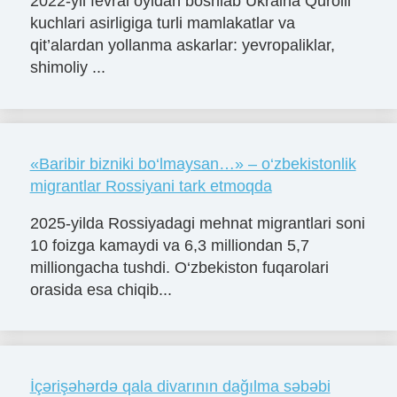
2022-yil fevral oyidan boshlab Ukraina Qurolli
kuchlari asirligiga turli mamlakatlar va
qit’alardan yollanma askarlar: yevropaliklar,
shimoliy ...
«Baribir bizniki bo‘lmaysan…» – o‘zbekistonlik
migrantlar Rossiyani tark etmoqda
2025-yilda Rossiyadagi mehnat migrantlari soni
10 foizga kamaydi va 6,3 milliondan 5,7
milliongacha tushdi. O‘zbekiston fuqarolari
orasida esa chiqib...
İçərişəhərdə qala divarının dağılma səbəbi