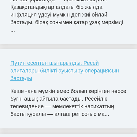
Қазақстандықтар алдағы бір жылда
инфляция үдеуі мүмкін деп жиі ойлай
бастады, бірақ сонымен қатар ұзақ мерзімді
...
Путин есептен шығарылды: Ресей
элиталары билікті ауыстыру операциясын
бастады
Кеше ғана мүмкін емес болып көрінген нәрсе
бүгін ашық айтыла бастады. Ресейлік
телевидение — мемлекеттік насихаттың
басты құралы — алғаш рет соғыс ма...