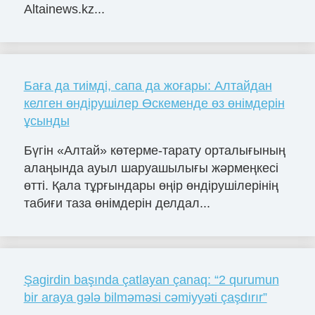
Altainews.kz...
Баға да тиімді, сапа да жоғары: Алтайдан
келген өндірушілер Өскеменде өз өнімдерін
ұсынды
Бүгін «Алтай» көтерме-тарату орталығының
алаңында ауыл шаруашылығы жәрмеңкесі
өтті. Қала тұрғындары өңір өндірушілерінің
табиғи таза өнімдерін делдал...
Şagirdin başında çatlayan çanaq: “2 qurumun
bir araya gələ bilməməsi cəmiyyəti çaşdırır”