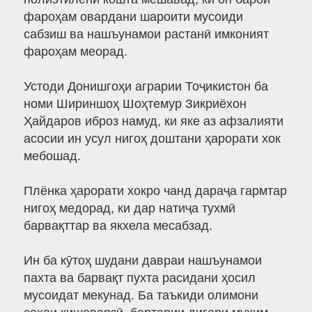
фароҳам овардани шароити мусоиди
сабзиш ва нашъунамои растанӣ имконият
фароҳам меорад.
Устоди Донишгоҳи аграрии Тоҷикистон ба
номи Шириншоҳ Шоҳтемур Зикриёхон
Ҳайдаров иброз намуд, ки яке аз афзалияти
асосии ин усул нигоҳ доштани ҳарорати хок
мебошад.
Плёнка ҳарорати хокро чанд дараҷа гармтар
нигоҳ медорад, ки дар натиҷа тухмӣ
барвақттар ва якхела месабзад.
Ин ба кӯтоҳ шудани давраи нашъунамои
пахта ва барвақт пухта расидани ҳосил
мусоидат мекунад. Ба таъкиди олимони