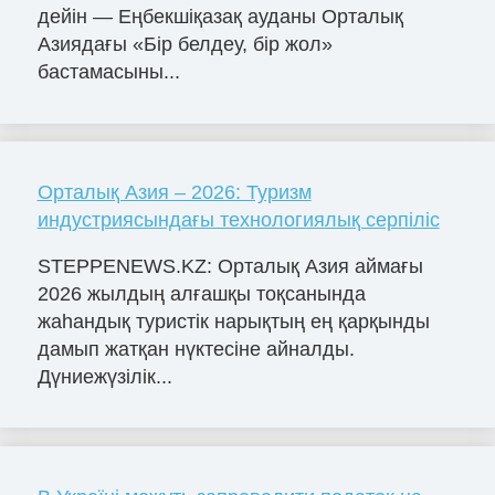
дейін — Еңбекшіқазақ ауданы Орталық
Азиядағы «Бір белдеу, бір жол»
бастамасыны...
Орталық Азия – 2026: Туризм
индустриясындағы технологиялық серпіліс
STEPPENEWS.KZ: Орталық Азия аймағы
2026 жылдың алғашқы тоқсанында
жаһандық туристік нарықтың ең қарқынды
дамып жатқан нүктесіне айналды.
Дүниежүзілік...