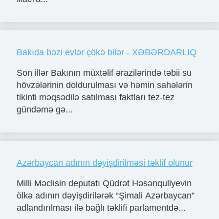
Bakıda bəzi evlər çökə bilər - XƏBƏRDARLIQ
Son illər Bakının müxtəlif ərazilərində təbii su
hövzələrinin doldurulması və həmin sahələrin
tikinti məqsədilə satılması faktları tez-tez
gündəmə gə...
Azərbaycan adının dəyişdirilməsi təklif olunur
Milli Məclisin deputatı Qüdrət Həsənquliyevin
ölkə adının dəyişdirilərək “Şimali Azərbaycan”
adlandırılması ilə bağlı təklifi parlamentdə...