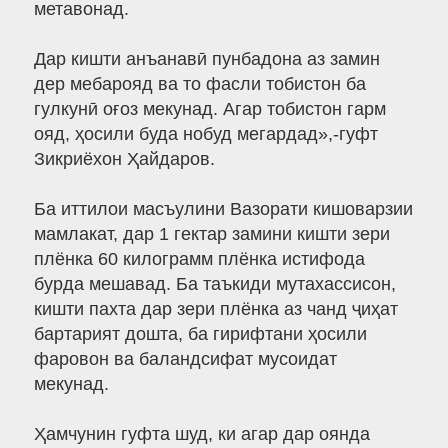
метавонад.
Дар кишти анъанавӣ пунбадона аз замин
дер мебарояд ва то фасли тобистон ба
гулкунӣ оғоз мекунад. Агар тобистон гарм
ояд, ҳосили буда нобуд мегардад»,-гуфт
Зикриёхон Ҳайдаров.
Ба иттилои масъулини Вазорати кишоварзии
мамлакат, дар 1 гектар замини кишти зери
плёнка 60 килограмм плёнка истифода
бурда мешавад. Ба таъкиди мутахассисон,
кишти пахта дар зери плёнка аз чанд ҷиҳат
бартарият дошта, ба гирифтани ҳосили
фаровон ва баландсифат мусоидат
мекунад.
Ҳамчунин гуфта шуд, ки агар дар оянда