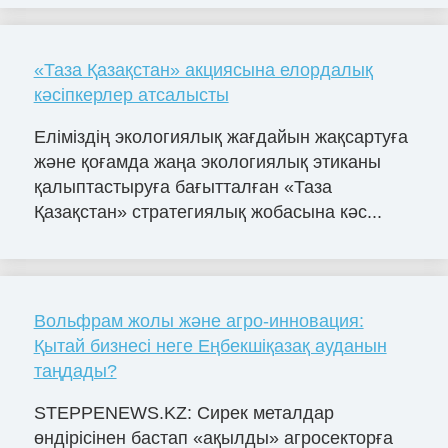
«Таза Қазақстан» акциясына елордалық
кәсіпкерлер атсалысты
Еліміздің экологиялық жағдайын жақсартуға
және қоғамда жаңа экологиялық этиканы
қалыптастыруға бағытталған «Таза
Қазақстан» стратегиялық жобасына кәс...
Вольфрам жолы және агро-инновация:
Қытай бизнесі неге Еңбекшіқазақ ауданын
таңдады?
STEPPENEWS.KZ: Сирек металдар
өндірісінен бастап «ақылды» агросекторға