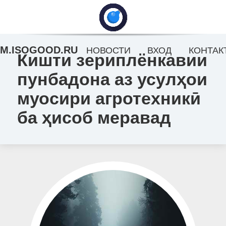
M.ISOGOOD.RU
НОВОСТИ
ВХОД
КОНТАК
Кишти зериплёнкавии
пунбадона аз усулҳои
муосири агротехникӣ
ба ҳисоб меравад