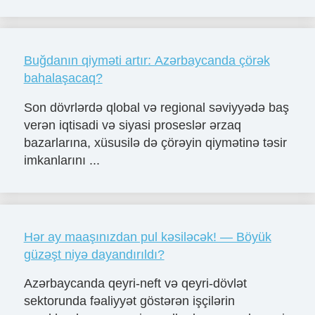
Buğdanın qiyməti artır: Azərbaycanda çörək
bahalaşacaq?
Son dövrlərdə qlobal və regional səviyyədə baş
verən iqtisadi və siyasi proseslər ərzaq
bazarlarına, xüsusilə də çörəyin qiymətinə təsir
imkanlarını ...
Hər ay maaşınızdan pul kəsiləcək! — Böyük
güzəşt niyə dayandırıldı?
Azərbaycanda qeyri-neft və qeyri-dövlət
sektorunda fəaliyyət göstərən işçilərin