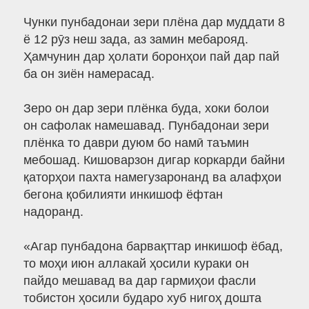
Чунки пунбадонаи зери плёна дар муддати 8
ё 12 рӯз неш зада, аз замин мебарояд.
Ҳамчунин дар ҳолати боронҳои пай дар пай
ба он зиён намерасад.
Зеро он дар зери плёнка буда, хоки болои
он сафолак намешавад. Пунбадонаи зери
плёнка то даври дуюм бо намӣ таъмин
мебошад. Кишоварзон дигар коркарди байни
қаторҳои пахта намегузаронанд ва алафҳои
бегона қобилияти инкишоф ёфтан
надоранд.
«Агар пунбадона барвақттар инкишоф ёбад,
то моҳи июн аллакай ҳосили кураки он
пайдо мешавад ва дар гармиҳои фасли
тобистон ҳосили бударо хуб нигоҳ дошта