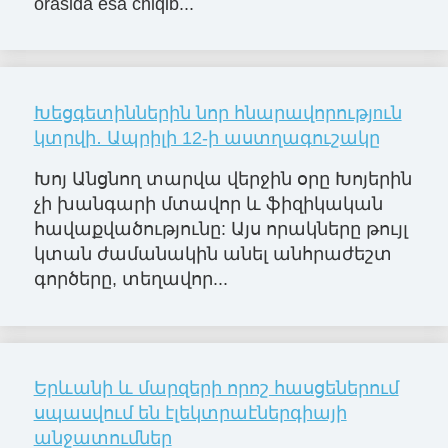
orasida esa chiqib...
Խեցգետիններին նոր հնարավորությnւն
կտրվի․ Ապրիլի 12-ի աստղագուշակը
Խոյ Անցնող տարվա վերջին օրը Խոյերին
չի խանգարի մտավոր և ֆիզիկական
հավաքվածությունը: Այս որակները թույլ
կտան ժամանակին անել անհրաժեշտ
գործերը, տեղավոր...
Երևանի և մարզերի որոշ հասցեներում
սպասվում են էլեկտրաէներգիայի
անջատումներ