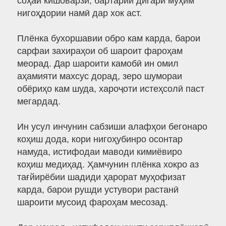
соҳаи кишоварзӣ, бартарии дигари муҳим
нигоҳдории намӣ дар хок аст.
Плёнка бухоршавии обро кам карда, барои
сарфаи захираҳои об шароит фароҳам
меорад. Дар шароити камобӣ ин омил
аҳамияти махсус дорад, зеро шумораи
обёриҳо кам шуда, хароҷоти истеҳсолӣ паст
мегардад.
Ин усул инчунин сабзиши алафҳои бегонаро
коҳиш дода, кори нигоҳубинро осонтар
намуда, истифодаи маводи кимиёвиро
коҳиш медиҳад. Ҳамчунин плёнка хокро аз
тағйирёбии шадиди ҳарорат муҳофизат
карда, барои рушди устувори растанӣ
шароити мусоид фароҳам месозад.