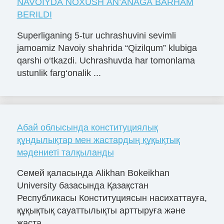
NAVOIYDA NOXUSH AN’ANAGA BARHAM
BERILDI
Superliganing 5-tur uchrashuvini sevimli
jamoamiz Navoiy shahrida “Qizilqum” klubiga
qarshi o‘tkazdi. Uchrashuvda har tomonlama
ustunlik farg‘onalik ...
Абай облысында конституциялық
құндылықтар мен жастардың құқықтық
мәдениеті талқыланды
Семей қаласында Alikhan Bokeikhan
University базасында Қазақстан
Республикасы Конституциясын насихаттауға,
құқықтық сауаттылықты арттыруға және
жаста...