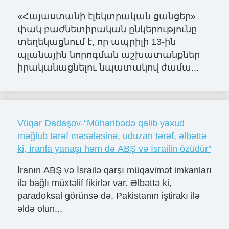
«Հայաստանի էլեկտրական ցանցեր»
փակ բաժնետիրական ընկերությունը
տեղեկացնում է, որ ապրիլի 13-ին
պլանային նորոգման աշխատանքներ
իրականացնելու նպատակով ժամա...
Vüqar Dadaşov-“Müharibədə qalib yaxud
məğlub tərəf məsələsinə, uduzan tərəf, əlbəttə
ki, İranla yanaşı həm də ABŞ və İsrailin özüdür”
İranın ABŞ və İsrailə qarşı müqavimət imkanları
ilə bağlı müxtəlif fikirlər var. Əlbəttə ki,
paradoksal görünsə də, Pakistanın iştirakı ilə
əldə olun...