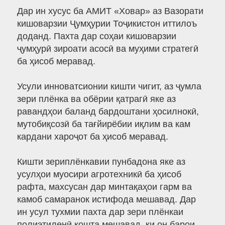
Дар ин хусус ба АМИТ «Ховар» аз Вазорати
кишоварзии Ҷумҳурии Тоҷикистон иттилоъ
доданд. Пахта дар соҳаи кишоварзии
ҷумҳурӣ зироати асосӣ ва муҳими стратегӣ
ба ҳисоб меравад.
Усули инноватсионии кишти чигит, аз ҷумла
зери плёнка ва обёрии қатрагӣ яке аз
равандҳои баланд бардоштани ҳосилнокӣ,
мутобиқсозӣ ба тағйирёбии иқлим ва кам
кардани хароҷот ба ҳисоб меравад.
Кишти зериплёнкавии пунбадона яке аз
усулҳои муосири агротехникӣ ба ҳисоб
рафта, махсусан дар минтақаҳои гарм ва
камоб самаранок истифода мешавад. Дар
ин усул тухмии пахта дар зери плёнкаи
полиэтиленӣ кошта мешавад, ки он барои