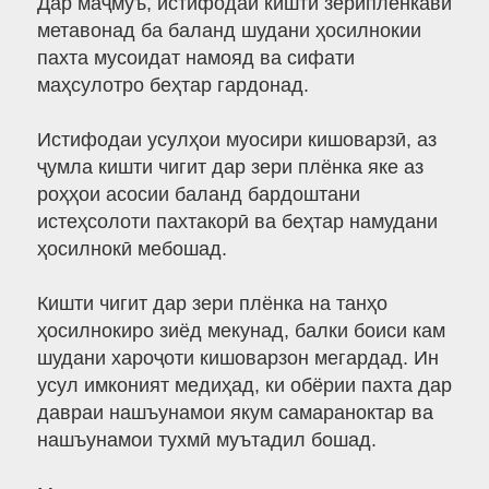
Дар маҷмуъ, истифодаи кишти зериплёнкавӣ
метавонад ба баланд шудани ҳосилнокии
пахта мусоидат намояд ва сифати
маҳсулотро беҳтар гардонад.
Истифодаи усулҳои муосири кишоварзӣ, аз
ҷумла кишти чигит дар зери плёнка яке аз
роҳҳои асосии баланд бардоштани
истеҳсолоти пахтакорӣ ва беҳтар намудани
ҳосилнокӣ мебошад.
Кишти чигит дар зери плёнка на танҳо
ҳосилнокиро зиёд мекунад, балки боиси кам
шудани хароҷоти кишоварзон мегардад. Ин
усул имконият медиҳад, ки обёрии пахта дар
давраи нашъунамои якум самараноктар ва
нашъунамои тухмӣ муътадил бошад.