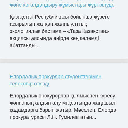
және көгалдандыру жұмыстары жүргізілуде
Қазақстан Республикасы бойынша жүзеге
асырылып жатқан жалпыұлттық
экологиялық бастама – «Таза Қазақстан»
акциясы аясында өңірде кең көлемді
абаттанды...
Елордалық прокурлар студенттерімен
телекөпір өткізді
Елордалық прокурорлар қылмыспен күресу
жәні оның алдын алу мақсатында жаңашыл
қадамдарға барып жатыр. Мәселен, Елорда
прокуратурасы Л.Н. Гумилёв атын...