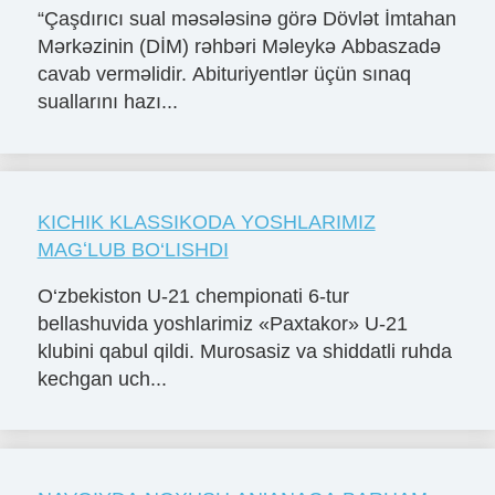
“Çaşdırıcı sual məsələsinə görə Dövlət İmtahan
Mərkəzinin (DİM) rəhbəri Məleykə Abbaszadə
cavab verməlidir. Abituriyentlər üçün sınaq
suallarını hazı...
KICHIK KLASSIKODA YOSHLARIMIZ
MAGʻLUB BO‘LISHDI
O‘zbekiston U-21 chempionati 6-tur
bellashuvida yoshlarimiz «Paxtakor» U-21
klubini qabul qildi. Murosasiz va shiddatli ruhda
kechgan uch...