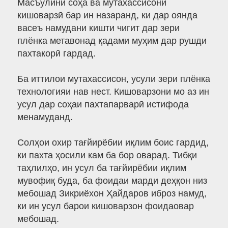
Масъулини соҳа ва мутахассисони
кишоварзӣ бар ин назаранд, ки дар оянда
васеъ намудани кишти чигит дар зери
плёнка метавонад қадами муҳим дар рушди
пахтакорӣ гардад.
Ба иттилои мутахассисон, усули зери плёнка
технологияи нав нест. Кишоварзони мо аз ин
усул дар соҳаи пахтапарварӣ истифода
менамуданд.
Солҳои охир тағйирёбии иқлим боис гардид,
ки пахта ҳосили кам ба бор оварад. Тибқи
таҳлилҳо, ин усул ба тағйирёбии иқлим
мувофиқ буда, ба фоидаи марди деҳқон низ
мебошад Зикриёхон Ҳайдаров иброз намуд,
ки ин усул барои кишоварзон фоидаовар
мебошад.