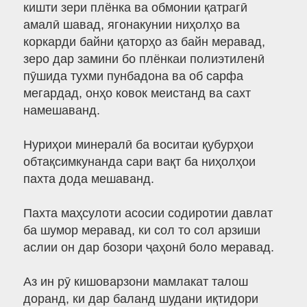
кишти зери плёнка ва обмонии қатрагӣ
амалӣ шавад, ягонакунии ниҳолҳо ва
коркарди байни қаторҳо аз байн меравад,
зеро дар замини бо плёнкаи полиэтиленӣ
пӯшида тухми пунбадона ва об сарфа
мегардад, онҳо ковок меистанд ва сахт
намешаванд.
Нуриҳои минералӣ ба воситаи қубурҳои
обтақсимкунанда сари вақт ба ниҳолҳои
пахта дода мешаванд.
Пахта маҳсулоти асосии содиротии давлат
ба шумор меравад, ки сол то сол арзиши
аслии он дар бозори ҷаҳонӣ боло меравад.
Аз ин рӯ кишоварзони мамлакат талош
доранд, ки дар баланд шудани иқтидори