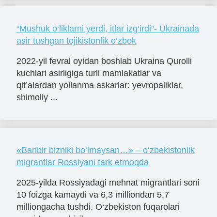
“Mushuk o‘liklarni yerdi, itlar izg‘irdi”- Ukrainada
asir tushgan tojikistonlik o‘zbek
2022-yil fevral oyidan boshlab Ukraina Qurolli
kuchlari asirligiga turli mamlakatlar va
qit’alardan yollanma askarlar: yevropaliklar,
shimoliy ...
«Baribir bizniki bo‘lmaysan…» – o‘zbekistonlik
migrantlar Rossiyani tark etmoqda
2025-yilda Rossiyadagi mehnat migrantlari soni
10 foizga kamaydi va 6,3 milliondan 5,7
milliongacha tushdi. O‘zbekiston fuqarolari