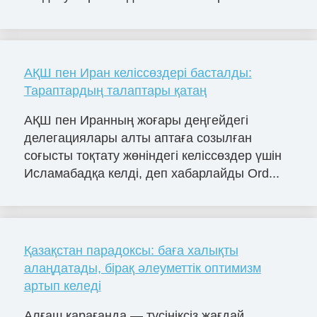
АҚШ пен Иран келіссөздері басталды:
Тараптардың талаптары қатаң
АҚШ пен Иранның жоғары деңгейдегі
делегациялары алты аптаға созылған
соғысты тоқтату жөніндегі келіссөздер үшін
Исламабадқа келді, деп хабарлайды Ord...
Қазақстан парадоксы: баға халықты
алаңдатады, бірақ әлеуметтік оптимизм
артып келеді
Алғаш қарағанда — түсініксіз жағдай.