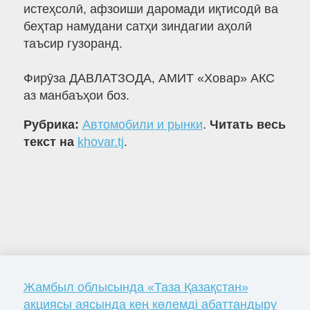
истеҳсолӣ, афзоиши даромади иқтисодӣ ва
беҳтар намудани сатҳи зиндагии аҳолӣ
таъсир гузоранд.
Фирӯза ДАВЛАТЗОДА, АМИТ «Ховар» АКС
аз манбаъҳои боз.
Рубрика:
Автомобили и рынки
.
Читать весь
текст на
khovar.tj
.
Жамбыл облысында «Таза Қазақстан»
акциясы аясында кең көлемді абаттандыру