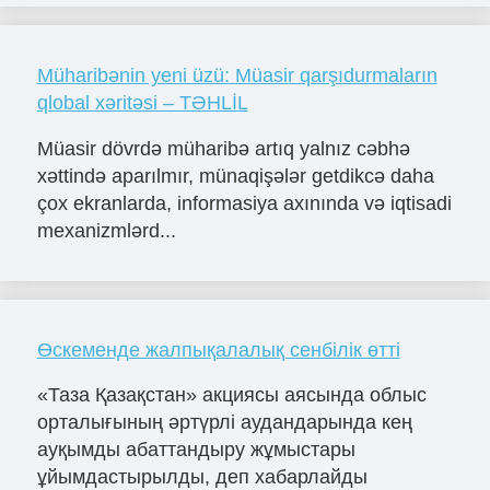
Müharibənin yeni üzü: Müasir qarşıdurmaların
qlobal xəritəsi – TƏHLİL
Müasir dövrdə müharibə artıq yalnız cəbhə
xəttində aparılmır, münaqişələr getdikcə daha
çox ekranlarda, informasiya axınında və iqtisadi
mexanizmlərd...
Өскеменде жалпықалалық сенбілік өтті
«Таза Қазақстан» акциясы аясында облыс
орталығының әртүрлі аудандарында кең
ауқымды абаттандыру жұмыстары
ұйымдастырылды, деп хабарлайды