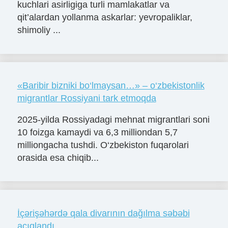
kuchlari asirligiga turli mamlakatlar va
qit’alardan yollanma askarlar: yevropaliklar,
shimoliy ...
«Baribir bizniki bo‘lmaysan…» – o‘zbekistonlik
migrantlar Rossiyani tark etmoqda
2025-yilda Rossiyadagi mehnat migrantlari soni
10 foizga kamaydi va 6,3 milliondan 5,7
milliongacha tushdi. O‘zbekiston fuqarolari
orasida esa chiqib...
İçərişəhərdə qala divarının dağılma səbəbi
açıqlandı