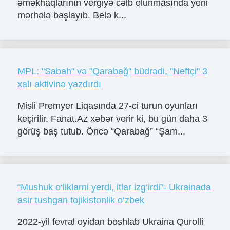
əməkhaqlarının vergiyə cəlb olunmasında yeni
mərhələ başlayıb. Belə k...
MPL: "Sabah" və "Qarabağ" büdrədi, "Neftçi" 3
xalı aktivinə yazdırdı
Misli Premyer Liqasında 27-ci turun oyunları
keçirilir. Fanat.Az xəbər verir ki, bu gün daha 3
görüş baş tutub. Öncə “Qarabağ” “Şam...
“Mushuk o‘liklarni yerdi, itlar izg‘irdi”- Ukrainada
asir tushgan tojikistonlik o‘zbek
2022-yil fevral oyidan boshlab Ukraina Qurolli