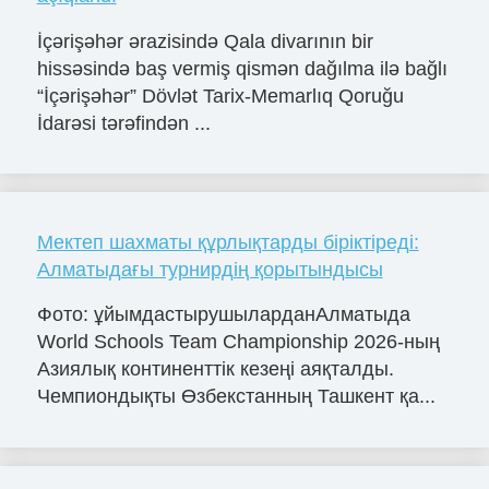
İçərişəhər ərazisində Qala divarının bir
hissəsində baş vermiş qismən dağılma ilə bağlı
“İçərişəhər” Dövlət Tarix-Memarlıq Qoruğu
İdarəsi tərəfindən ...
Мектеп шахматы құрлықтарды біріктіреді:
Алматыдағы турнирдің қорытындысы
Фото: ұйымдастырушыларданАлматыда
World Schools Team Championship 2026-ның
Азиялық континенттік кезеңі аяқталды.
Чемпиондықты Өзбекстанның Ташкент қа...