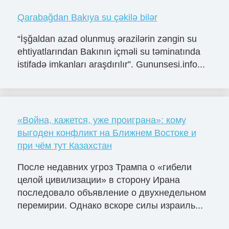
Qarabağdan Bakıya su çəkilə bilər
“İşğaldan azad olunmuş ərazilərin zəngin su
ehtiyatlarından Bakının içməli su təminatında
istifadə imkanları araşdırılır”. Gununsesi.info...
«Война, кажется, уже проиграна»: кому
выгоден конфликт на Ближнем Востоке и
при чём тут Казахстан
После недавних угроз Трампа о «гибели
целой цивилизации» в сторону Ирана
последовало объявление о двухнедельном
перемирии. Однако вскоре силы израиль...