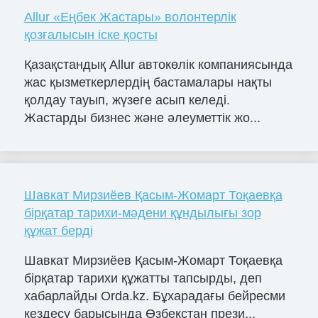
Allur «Еңбек Жастары» волонтерлік
қозғалысын іске қосты
Қазақстандық Allur автокөлік компаниясында
жас қызметкерлердің бастамалары нақты
қолдау тауып, жүзеге асып келеді.
Жастарды бизнес және әлеуметтік жо...
Шавкат Мирзиёев Қасым-Жомарт Тоқаевқа
бірқатар тарихи-мәдени құндылығы зор
құжат берді
Шавкат Мирзиёев Қасым-Жомарт Тоқаевқа
бірқатар тарихи құжатты тапсырды, деп
хабарлайды Orda.kz. Бұхарадағы бейресми
кездесу барысында Өзбекстан прези...