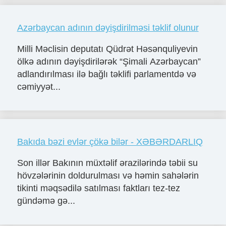
Azərbaycan adının dəyişdirilməsi təklif olunur
Milli Məclisin deputatı Qüdrət Həsənquliyevin
ölkə adının dəyişdirilərək “Şimali Azərbaycan”
adlandırılması ilə bağlı təklifi parlamentdə və
cəmiyyət...
Bakıda bəzi evlər çökə bilər - XƏBƏRDARLIQ
Son illər Bakının müxtəlif ərazilərində təbii su
hövzələrinin doldurulması və həmin sahələrin
tikinti məqsədilə satılması faktları tez-tez
gündəmə gə...