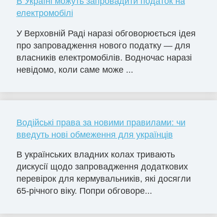
В Україні можуть запровадити податок на
електромобілі
У Верховній Раді наразі обговорюється ідея
про запровадження нового податку — для
власників електромобілів. Водночас наразі
невідомо, коли саме може ...
Водійські права за новими правилами: чи
введуть нові обмеження для українців
В українських владних колах тривають
дискусії щодо запровадження додаткових
перевірок для кермувальників, які досягли
65-річного віку. Попри обговоре...