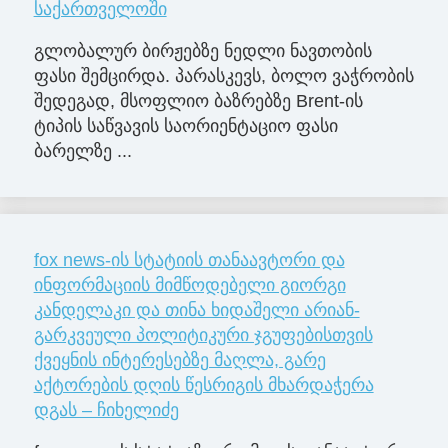
საქართველოში
გლობალურ ბირჟებზე ნედლი ნავთობის
ფასი შემცირდა. პარასკევს, ბოლო ვაჭრობის
შედეგად, მსოფლიო ბაზრებზე Brent-ის
ტიპის საწვავის საორიენტაციო ფასი
ბარელზე ...
fox news-ის სტატიის თანაავტორი და
ინფორმაციის მიმწოდებელი გიორგი
კანდელაკი და თინა ხიდაშელი არიან-
გარკვეული პოლიტიკური ჯგუფებისთვის
ქვეყნის ინტერესებზე მაღლა, გარე
აქტორების დღის წესრიგის მხარდაჭერა
დგას – ჩიხელიძე