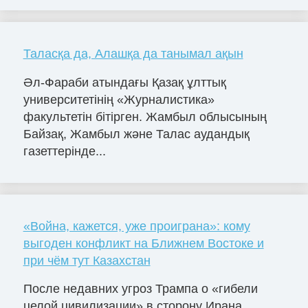
Таласқа да, Алашқа да танымал ақын
Әл-Фараби атындағы Қазақ ұлттық
университетінің «Журналистика»
факультетін бітірген. Жамбыл облысының
Байзақ, Жамбыл және Талас аудандық
газеттерінде...
«Война, кажется, уже проиграна»: кому
выгоден конфликт на Ближнем Востоке и
при чём тут Казахстан
После недавних угроз Трампа о «гибели
целой цивилизации» в сторону Ирана