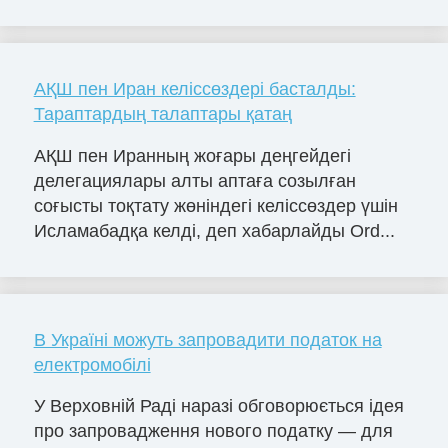
АҚШ пен Иран келіссөздері басталды:
Тараптардың талаптары қатаң
АҚШ пен Иранның жоғары деңгейдегі
делегациялары алты аптаға созылған
соғысты тоқтату жөніндегі келіссөздер үшін
Исламабадқа келді, деп хабарлайды Ord...
В Україні можуть запровадити податок на
електромобілі
У Верховній Раді наразі обговорюється ідея
про запровадження нового податку — для