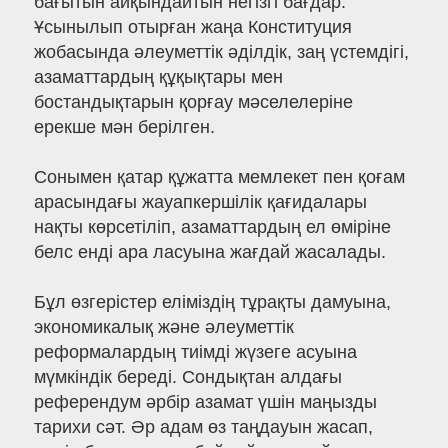
бағытын айқындайтын негізгі бағдар.
Ұсынылып отырған жаңа Конституция
жобасында әлеуметтік әділдік, заң үстемдігі,
азаматтардың құқықтары мен
бостандықтарын қорғау мәселелеріне
ерекше мән берілген.
Сонымен қатар құжатта мемлекет пен қоғам
арасындағы жауапкершілік қағидалары
нақты көрсетіліп, азаматтардың ел өміріне
белс енді ара ласуына жағдай жасалады.
Бұл өзгерістер еліміздің тұрақты дамуына,
экономикалық және әлеуметтік
реформалардың тиімді жүзеге асуына
мүмкіндік береді. Сондықтан алдағы
референдум әрбір азамат үшін маңызды
тарихи сәт. Әр адам өз таңдауын жасап,