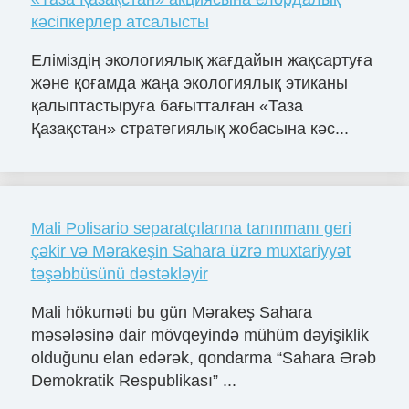
кәсіпкерлер атсалысты
Еліміздің экологиялық жағдайын жақсартуға
және қоғамда жаңа экологиялық этиканы
қалыптастыруға бағытталған «Таза
Қазақстан» стратегиялық жобасына кәс...
Mali Polisario separatçılarına tanınmanı geri
çǝkir vǝ Mǝrakeşin Sahara üzrǝ muxtariyyǝt
tǝşǝbbüsünü dǝstǝklǝyir
Mali hökumǝti bu gün Mǝrakeş Sahara
mǝsǝlǝsinǝ dair mövqeyindǝ mühüm dǝyişiklik
olduğunu elan edǝrǝk, qondarma “Sahara Ərǝb
Demokratik Respublikası” ...