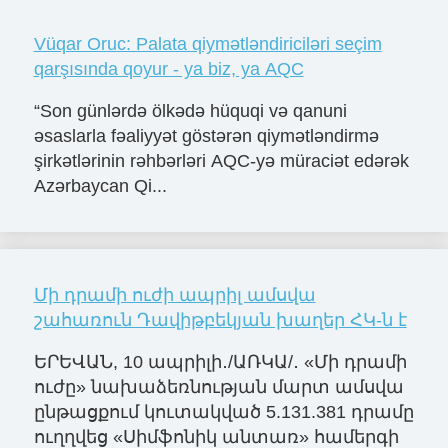
Vüqar Oruc: Palata qiymətləndiriciləri seçim
qarşısında qoyur - ya biz, ya AQC
“Son günlərdə ölkədə hüquqi və qanuni
əsaslarla fəaliyyət göstərən qiymətləndirmə
şirkətlərinin rəhbərləri AQC-yə müraciət edərək
Azərbaycan Qi...
Մի դրամի ուժի ապրիլ ամսվա
շահառուն Դավիթբեկյան խաղեր ՀԿ-ն է
ԵՐԵՎԱՆ, 10 ապրիլի․/ԱՌԿԱ/․ «Մի դրամի
ուժը» նախաձեռնության մարտ ամսվա
ընթացքում կուտակված 5.131.381 դրամը
ուղղվեց «Սիմֆոնիկ անտառ» համերգի