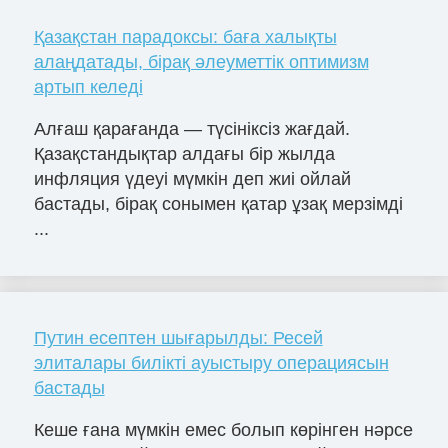
Қазақстан парадоксы: баға халықты
алаңдатады, бірақ әлеуметтік оптимизм
артып келеді
Алғаш қарағанда — түсініксіз жағдай.
Қазақстандықтар алдағы бір жылда
инфляция үдеуі мүмкін деп жиі ойлай
бастады, бірақ сонымен қатар ұзақ мерзімді
...
Путин есептен шығарылды: Ресей
элиталары билікті ауыстыру операциясын
бастады
Кеше ғана мүмкін емес болып көрінген нәрсе