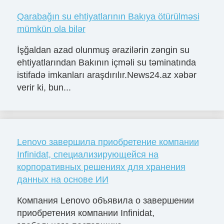
Qarabağın su ehtiyatlarının Bakıya ötürülməsi
mümkün ola bilər
İşğaldan azad olunmuş ərazilərin zəngin su
ehtiyatlarından Bakının içməli su təminatında
istifadə imkanları araşdırılır.News24.az xəbər
verir ki, bun...
Lenovo завершила приобретение компании
Infinidat, специализирующейся на
корпоративных решениях для хранения
данных на основе ИИ
Компания Lenovo объявила о завершении
приобретения компании Infinidat,