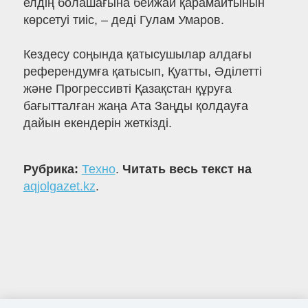
елдің болашағына бейжай қарамайтынын
көрсетуі тиіс, – деді Гулам Умаров.
Кездесу соңында қатысушылар алдағы
референдумға қатысып, Қуатты, Әділетті
және Прогрессивті Қазақстан құруға
бағытталған жаңа Ата Заңды қолдауға
дайын екендерін жеткізді.
Рубрика:
Техно
.
Читать весь текст на
aqjolgazet.kz
.