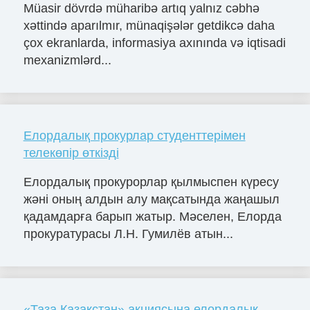
Müasir dövrdə müharibə artıq yalnız cəbhə
xəttində aparılmır, münaqişələr getdikcə daha
çox ekranlarda, informasiya axınında və iqtisadi
mexanizmlərd...
Елордалық прокурлар студенттерімен
телекөпір өткізді
Елордалық прокурорлар қылмыспен күресу
жәні оның алдын алу мақсатында жаңашыл
қадамдарға барып жатыр. Мәселен, Елорда
прокуратурасы Л.Н. Гумилёв атын...
«Таза Қазақстан» акциясына елордалық