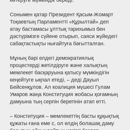
көтеруге мүмкіндік береді.
Сонымен қатар Президент Қасым-Жомарт
Тоқаевтың Парламентті «Құрылтай» деп
атау бастамасы ұлттық тарихымыз бен
дәстүрімізге сүйене отырып, саяси жүйедегі
сабақтастықты нығайтуға бағытталған.
Мұның бәрі елдегі демократиялық
процестерді жетілдіруге және халықтың
мемлекет басқаруына қатысу мүмкіндігін
кеңейтуге ықпал етеді, – деді Дауыл
Бейсенқұлов. Ал коалиция мүшесі Гулам
Умаров жаңа Конституция жобасы қоғамның
дамуына тың серпін беретінін атап өтті.
– Конституция – мемлекеттің басты құқықтық
құжаты ғана еме с, ол елдің болашақ даму