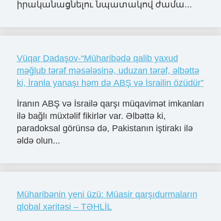
իրականացնելու նպատակով ժամա...
Vüqar Dadaşov-“Müharibədə qalib yaxud
məğlub tərəf məsələsinə, uduzan tərəf, əlbəttə
ki, İranla yanaşı həm də ABŞ və İsrailin özüdür”
İranın ABŞ və İsrailə qarşı müqavimət imkanları
ilə bağlı müxtəlif fikirlər var. Əlbəttə ki,
paradoksal görünsə də, Pakistanın iştirakı ilə
əldə olun...
Müharibənin yeni üzü: Müasir qarşıdurmaların
qlobal xəritəsi – TƏHLİL