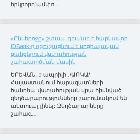
երկրորդ՝ամփո...
«Ընկերոջը» շտապ գումար է հարկավոր․
IDBank-ը զգուշացնում է սոցիալական
ցանցերում վստահության
շահագործման մասին
ԵՐԵՎԱՆ, 9 ապրիլի ․/ԱՌԿԱ/․
Հայաստանում հարազատների
հանդեպ վստահության վրա հիմնված
զեղծարարությունները շարունակում են
ակտուալ լինել։ Զեղծարարները
շահագ...