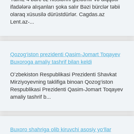
ifadələrə alışanları şoka salır Bəzi bürclər təbii
olaraq xüsusilə dürüstdürlər. Cagdas.az
Lent.az-...
Qozog‘iston prezidenti Qasim-Jomart Toqayev
Buxoroga amaliy tashrif bilan keldi
Oʻzbekiston Respublikasi Prezidenti Shavkat
Mirziyoyevning taklifiga binoan Qozog‘iston
Respublikasi Prezidenti Qasim-Jomart Toqayev
amaliy tashrif b...
Buxoro shahriga olib kiruvchi asosiy yo‘llar