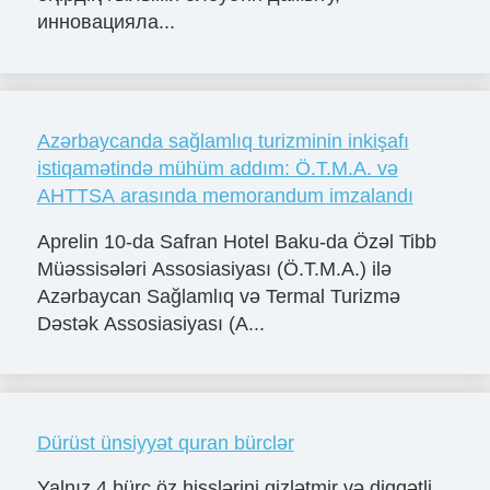
инновацияла...
Azərbaycanda sağlamlıq turizminin inkişafı
istiqamətində mühüm addım: Ö.T.M.A. və
AHTTSA arasında memorandum imzalandı
Aprelin 10-da Safran Hotel Baku-da Özəl Tibb
Müəssisələri Assosiasiyası (Ö.T.M.A.) ilə
Azərbaycan Sağlamlıq və Termal Turizmə
Dəstək Assosiasiyası (A...
Dürüst ünsiyyət quran bürclər
Yalnız 4 bürc öz hisslərini gizlətmir və diqqətli