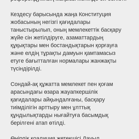
Кездесу барысында жаңа Конституция
жобасының негізгі қағидалары
таныстырылып, оның мемлекеттік басқару
жүйе сін жетілдіруге, азаматтардың
құқықтары мен бостандықтарын қорғауға
және елдің тұрақты дамуын қамтамасыз
етуге бағытталған нормалары жанжақты
түсіндірілді.
Сондай-ақ құжатта мемлекет пен қоғам
арасындағы өзара жауапкершілік
қағидалары айқындалғаны, басқару
тиімділігін арттыру мен ұлттық
құндылықтарды нығайтуға басымдық
берілгені атап өтілді.
Өңірлік коалиция жетекшісі Дауыл