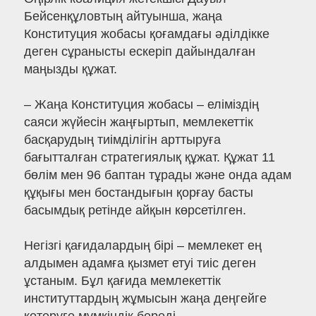
Бейсенқұловтың айтуынша, жаңа
Конституция жобасы қоғамдағы әділдікке
деген сұранысты ескеріп дайындалған
маңызды құжат.
– Жаңа Конституция жобасы – еліміздің
саяси жүйесін жаңғыртып, мемлекеттік
басқарудың тиімділігін арттыруға
бағытталған стратегиялық құжат. Құжат 11
бөлім мен 96 баптан тұрады және онда адам
құқығы мен бостандығын қорғау басты
басымдық ретінде айқын көрсетілген.
Негізгі қағидалардың бірі – мемлекет ең
алдымен адамға қызмет етуі тиіс деген
ұстаным. Бұл қағида мемлекеттік
институттардың жұмысын жаңа деңгейге