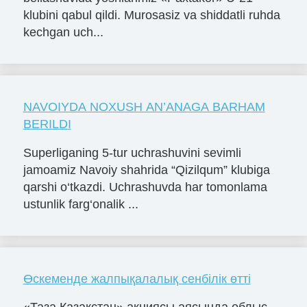
klubini qabul qildi. Murosasiz va shiddatli ruhda
kechgan uch...
NAVOIYDA NOXUSH AN’ANAGA BARHAM
BERILDI
Superliganing 5-tur uchrashuvini sevimli
jamoamiz Navoiy shahrida “Qizilqum” klubiga
qarshi o‘tkazdi. Uchrashuvda har tomonlama
ustunlik farg‘onalik ...
Өскеменде жалпықалалық сенбілік өтті