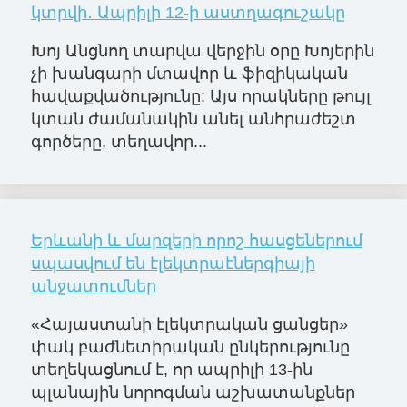
կտրվի․ Ապրիլի 12-ի աստղագուշակը
Խոյ Անցնող տարվա վերջին օրը Խոյերին
չի խանգարի մտավոր և ֆիզիկական
հավաքվածությունը: Այս որակները թույլ
կտան ժամանակին անել անհրաժեշտ
գործերը, տեղավոր...
Երևանի և մարզերի որոշ հասցեներում
սպասվում են էլեկտրաէներգիայի
անջատումներ
«Հայաստանի էլեկտրական ցանցեր»
փակ բաժնետիրական ընկերությունը
տեղեկացնում է, որ ապրիլի 13-ին
պլանային նորոգման աշխատանքներ