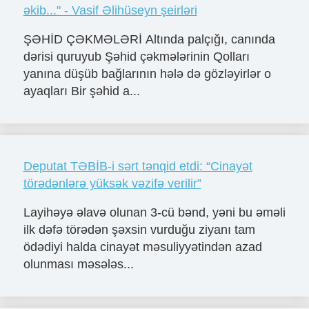
əkib..." - Vasif Əlihüseyn şeirləri
ŞƏHİD ÇƏKMƏLƏRİ Altında palçığı, canında
dərisi quruyub Şəhid çəkmələrinin Qolları
yanına düşüb bağlarının hələ də gözləyirlər o
ayaqları Bir şəhid a...
Deputat TƏBİB-i sərt tənqid etdi: “Cinayət
törədənlərə yüksək vəzifə verilir”
Layihəyə əlavə olunan 3-cü bənd, yəni bu əməli
ilk dəfə törədən şəxsin vurduğu ziyanı tam
ödədiyi halda cinayət məsuliyyətindən azad
olunması məsələs...