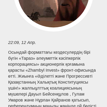
22:09, 12 Апр.
Осындай форматтағы кездесулердің бірі
бүгін «Тараз» әлеуметтік кәсіпкерлік
корпорациясы» акционерлік қоғамына
қарасты «Zhambyl Invest» фронт-офисында
өтті. Жиынға «Әділетті және Прогрессивті
Қазақстанның Халықтық Конституциясы
үшін!» жалпыұлттық коалициясының
мүшелері Дауыл Бейсенқұлов , Гулам
Умаров және Нұрлан Қайранов қатысып,
референдумның маңызы жөнінде ой бөлісті.