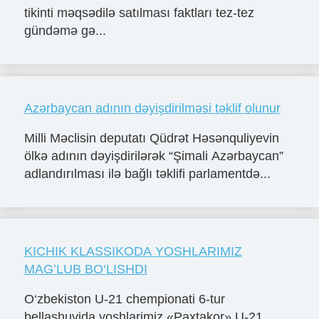
tikinti məqsədilə satılması faktları tez-tez
gündəmə gə...
Azərbaycan adının dəyişdirilməsi təklif olunur
Milli Məclisin deputatı Qüdrət Həsənquliyevin
ölkə adının dəyişdirilərək “Şimali Azərbaycan”
adlandırılması ilə bağlı təklifi parlamentdə...
KICHIK KLASSIKODA YOSHLARIMIZ
MAGʻLUB BO‘LISHDI
O‘zbekiston U-21 chempionati 6-tur
bellashuvida yoshlarimiz «Paxtakor» U-21