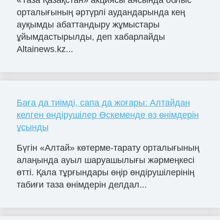
«Таза Қазақстан» акциясы аясында облыс
орталығының әртүрлі аудандарында кең
ауқымды абаттандыру жұмыстары
ұйымдастырылды, деп хабарлайды
Altainews.kz...
Баға да тиімді, сапа да жоғары: Алтайдан
келген өндірушілер Өскеменде өз өнімдерін
ұсынды
Бүгін «Алтай» көтерме-тарату орталығының
алаңында ауыл шаруашылығы жәрмеңкесі
өтті. Қала тұрғындары өңір өндірушілерінің
табиғи таза өнімдерін делдал...