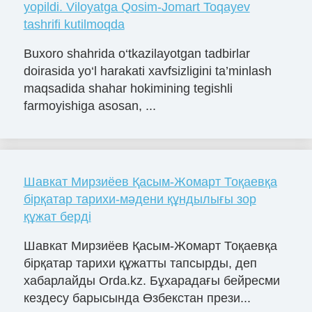
yopildi. Viloyatga Qosim-Jomart Toqayev
tashrifi kutilmoqda
Buxoro shahrida o‘tkazilayotgan tadbirlar
doirasida yo‘l harakati xavfsizligini ta’minlash
maqsadida shahar hokimining tegishli
farmoyishiga asosan, ...
Шавкат Мирзиёев Қасым-Жомарт Тоқаевқа
бірқатар тарихи-мәдени құндылығы зор
құжат берді
Шавкат Мирзиёев Қасым-Жомарт Тоқаевқа
бірқатар тарихи құжатты тапсырды, деп
хабарлайды Orda.kz. Бұхарадағы бейресми
кездесу барысында Өзбекстан прези...