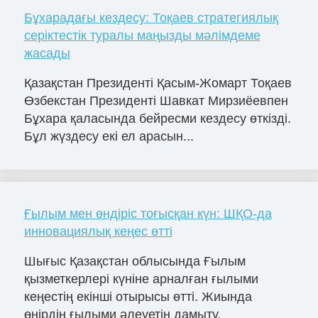
Бұхарадағы кездесу: Тоқаев стратегиялық
серіктестік туралы маңызды мәлімдеме
жасады
Қазақстан Президенті Қасым-Жомарт Тоқаев
Өзбекстан Президенті Шавкат Мирзиёевпен
Бұхара қаласында бейресми кездесу өткізді.
Бұл жүздесу екі ел арасын...
Ғылым мен өндіріс тоғысқан күн: ШҚО-да
инновациялық кеңес өтті
Шығыс Қазақстан облысында Ғылым
қызметкерлері күніне арналған ғылыми
кеңестің екінші отырысы өтті. Жиында
өңірдің ғылыми әлеуетін дамыту,