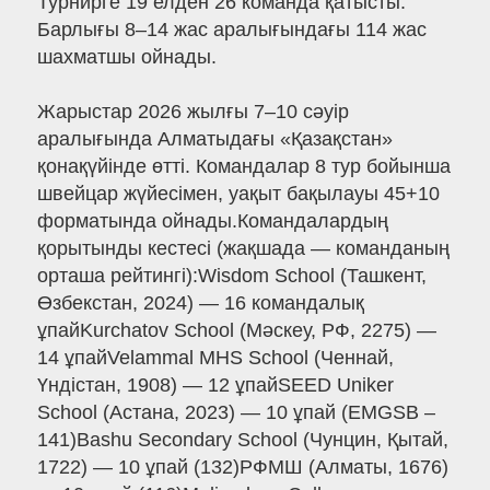
Турнирге 19 елден 26 команда қатысты.
Барлығы 8–14 жас аралығындағы 114 жас
шахматшы ойнады.
Жарыстар 2026 жылғы 7–10 сәуір
аралығында Алматыдағы «Қазақстан»
қонақүйінде өтті. Командалар 8 тур бойынша
швейцар жүйесімен, уақыт бақылауы 45+10
форматында ойнады.Командалардың
қорытынды кестесі (жақшада — команданың
орташа рейтингі):Wisdom School (Ташкент,
Өзбекстан, 2024) — 16 командалық
ұпайKurchatov School (Мәскеу, РФ, 2275) —
14 ұпайVelammal MHS School (Ченнай,
Үндістан, 1908) — 12 ұпайSEED Uniker
School (Астана, 2023) — 10 ұпай (EMGSB –
141)Bashu Secondary School (Чунцин, Қытай,
1722) — 10 ұпай (132)РФМШ (Алматы, 1676)