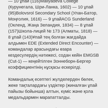
— 10 ұпай (116)Maliyadeva College
(Курунегала, Шри-Ланка, 1602) — 10 ұпай
(95)Bolovsrol Secondary School (Улан-Батор,
Моңғолия, 1616) — 9 ұпайACG Sunderland
(Окленд, Жаңа Зеландия, 1834) — 8 ұпай
(157)Школа-лицей № 173 (Алматы, 1818) —
8 ұпай (143)Ұпай тең болған жағдайда
алдымен EDE (Extended Direct Encounter) —
командалар арасындағы өзара
кездесулердің нәтижесі, содан кейін EMGSB
(Cut-1) — кеңейтілген Зоннеборн-Бергер
коэффициентінің нұсқасы ескерілді.
Командалық есептегі жүлделерден бөлек,
жеке тақталардағы үздіктер (жиналған ұпай
пайызы бойынша) алтын, күміс және қола
медальдармен марапатталды.