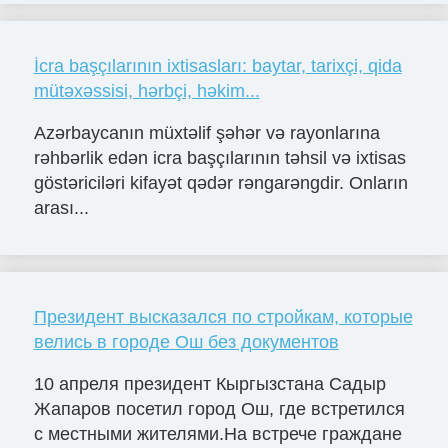
İcra başçılarının ixtisasları: baytar, tarixçi, qida
mütəxəssisi, hərbçi, həkim...
Azərbaycanın müxtəlif şəhər və rayonlarına
rəhbərlik edən icra başçılarının təhsil və ixtisas
göstəriciləri kifayət qədər rəngarəngdir. Onların
arası...
Президент высказался по стройкам, которые
велись в городе Ош без документов
10 апреля президент Кыргызстана Садыр
Жапаров посетил город Ош, где встретился
с местными жителями.На встрече граждане