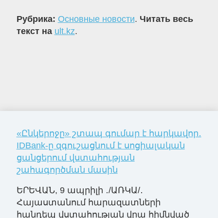
Рубрика:
Основные новости
.
Читать весь
текст на
ult.kz
.
«Ընկերոջը» շտապ գումար է հարկավոր․
IDBank-ը զգուշացնում է սոցիալական
ցանցերում վստահության
շահագործման մասին
ԵՐԵՎԱՆ, 9 ապրիլի ․/ԱՌԿԱ/․
Հայաստանում հարազատների
հանդեպ վստահության վրա հիմնված