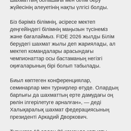
шахматтың болашағы мен білім беру
жүйесінің әлеуетінің нақты үлгісі болды.
Біз бәріміз білімнің, әсіресе мектеп
деңгейіндегі білімнің маңызын түсінеміз
және бағалаймыз. FIDE 2026 жылды Білім
берудегі шахмат жылы деп жариялады, ал
мектеп командалары арасындағы
чемпионаттар осы бастаманың негізгі
оқиғаларының бірі болып табылады.
Биыл көптеген конференциялар,
семинарлар мен турнирлер өтуде. Олардың
барлығы да шахматтың ерте дамудағы оң
рөлін ілгерілетуге арналған», — деді
Халықаралық шахмат федерациясының
президенті Аркадий Дворкович.