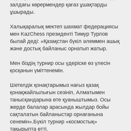
залдағы көрермендер қағаз ұшақтарды
ұшырады.
Халықаралық мектеп шахмат федерациясы
мен KazChess президенті Тимур Турлов
былай деді: «Қазақстан бүкіл әлеммен ашық
және достық байланыс орнатып жатыр.
Мен біздің турнир осы үдеріске өз үлесін
қосқанын үміттенемін.
Шетелдік қонақтарымыз нағыз қазақ
қонақжайлылығын сезініп, Алматымен
танысқандарына өте қуаныштымыз. Осы
жерде балалар арасында жылдар бойы
сақталатын байланыстар орнағанына
сенемін».Бүкіл турнир «космостық»
тақырыпта өтті.