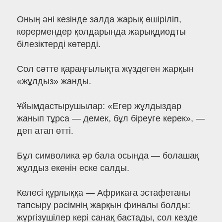
Оның әні кезінде залда жарық өшіріліп,
көрермендер қолдарында жарықдиодты
білезіктерді көтерді.
Сол сәтте қараңғылықта жүздеген жарқын
«жұлдыз» жанды.
Ұйымдастырушылар: «Егер жұлдыздар
жанып тұрса — демек, бұл біреуге керек», —
деп атап өтті.
Бұл символика әр бала осында — болашақ
жұлдыз екенін еске салды.
Келесі құрлыққа — Африкаға эстафетаны
тапсыру рәсімнің жарқын финалы болды:
жүргізушілер кері санақ бастады, сол кезде