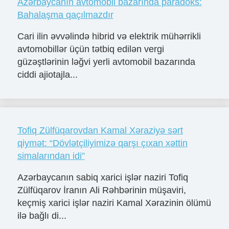
Azərbaycanın avtomobil bazarında paradoks:
Bahalaşma qaçılmazdır
Cari ilin əvvəlində hibrid və elektrik mühərrikli
avtomobillər üçün tətbiq edilən vergi
güzəştlərinin ləğvi yerli avtomobil bazarında
ciddi ajiotajla...
Tofiq Zülfüqarovdan Kamal Xəraziyə sərt
qiymət: “Dövlətçiliyimizə qarşı çıxan xəttin
simalarından idi”
Azərbaycanın sabiq xarici işlər naziri Tofiq
Zülfüqarov İranın Ali Rəhbərinin müşaviri,
keçmiş xarici işlər naziri Kamal Xərazinin ölümü
ilə bağlı di...