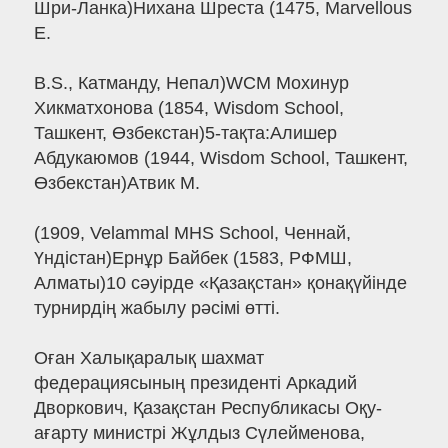
Шри-Ланка)Нихана Шреста (1475, Marvellous
E.
B.S., Катманду, Непал)WCM Мохинур
Хикматхонова (1854, Wisdom School,
Ташкент, Өзбекстан)5-тақта:Алишер
Абдукаюмов (1944, Wisdom School, Ташкент,
Өзбекстан)Атвик М.
(1909, Velammal MHS School, Ченнай,
Үндістан)Ернұр Байбек (1583, РФМШ,
Алматы)10 сәуірде «Қазақстан» қонақүйінде
турнирдің жабылу рәсімі өтті.
Оған Халықаралық шахмат
федерациясының президенті Аркадий
Дворкович, Қазақстан Республикасы Оқу-
ағарту министрі Жұлдыз Сүлейменова,