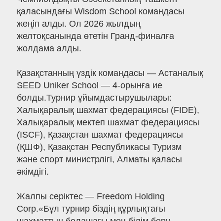
қаласындағы Wisdom School командасы
жеңіп алды. Ол 2026 жылдың
желтоқсанында өтетін Гранд-финалға
жолдама алды.
Қазақстанның үздік командасы — Астаналық
SEED Uniker School — 4-орынға ие
болды.Турнир ұйымдастырушылары:
Халықаралық шахмат федерациясы (FIDE),
Халықаралық мектеп шахмат федерациясы
(ISCF), Қазақстан шахмат федерациясы
(ҚШФ), Қазақстан Республикасы Туризм
және спорт министрлігі, Алматы қаласы
әкімдігі.
Жалпы серіктес — Freedom Holding
Corp.«Бұл турнир біздің құрлықтағы