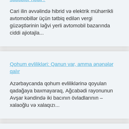
Cari ilin əvvəlində hibrid və elektrik mühərrikli
avtomobillər üçün tətbiq edilən vergi
güzəştlərinin ləğvi yerli avtomobil bazarında
ciddi ajiotajla...
Qohum evlilikləri: Qanun var, amma ənənələr
qalır
Azərbaycanda qohum evliliklərinə qoyulan
qadağaya baxmayaraq, Ağcabədi rayonunun
Avşar kəndində iki bacının övladlarının –
xalaoğlu və xalaqızı...