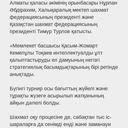
Алматы қаласы әкімінің орынбасары Нұрлан
Әбдірахим, Халықаралық мектеп шахмат
федерациясының президенті және
Қазақстан шахмат федерациясының
президенті Тимур Турлов қатысты.
«Мемлекет басшысы Қасым-Жомарт
Кемелұлы Тоқаев интеллектуалды ұлт
қалыптастыруды ел дамуының негізгі
стратегиялық басымдықтарының бірі ретінде
анықтады.
Бүгінгі турнир осы бағыттың жүйелі және
тұрақты жүзеге асырылып жатқанының
айқын дәлелі болды.
Шахмат оқу процесіне де, сабақтан тыс іс-
шараларға да сенімді енді және заманауи