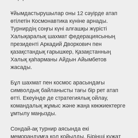
Ұйымдастырушылар оны 12 сәуірде атап
өтілетін Космонавтика күніне арнады.
Турнирдің соңғы күні алғашқы жүрісті
Халықаралық шахмат федерациясының
президенті Аркадий Дворкович пен
қазақстандық ғарышкер, Қазақстанның
Халық қаһарманы Айдын Айымбетов
жасады.
Бұл шахмат пен космос арасындағы
символдық байланысты тағы бір рет атап
өтті. Екеуінде де стратегиялық ойлау,
командалық жұмыс және жаңа көкжиектерге
ұмтылу маңызды.
Сондай-ақ турнир аясында екі
меморандумға қол қойылды. Бірінші құжат