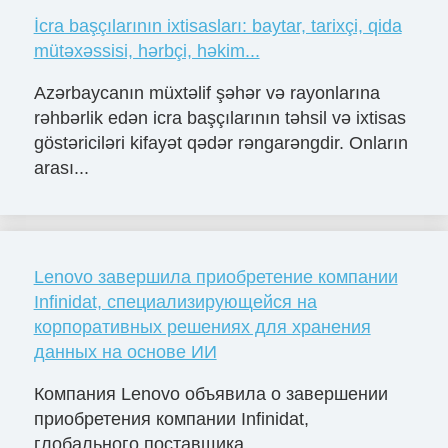
İcra başçılarının ixtisasları: baytar, tarixçi, qida
mütəxəssisi, hərbçi, həkim...
Azərbaycanın müxtəlif şəhər və rayonlarına
rəhbərlik edən icra başçılarının təhsil və ixtisas
göstəriciləri kifayət qədər rəngarəngdir. Onların
arası...
Lenovo завершила приобретение компании
Infinidat, специализирующейся на
корпоративных решениях для хранения
данных на основе ИИ
Компания Lenovo объявила о завершении
приобретения компании Infinidat,
глобального поставщика