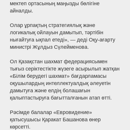
мектеп ортасының маңызды бөлігіне
айналды.
Олар ұрпақтың стратегиялық және
логикалық ойлауын дамытып, тәртібін
нығайтуға ықпал етеді», — деді Оқу-ағарту
министрі Жұлдыз Сүлейменова.
Ол Қазақстан шахмат федерациясымен
тығыз серіктестікте жүзеге асырылып жатқан
«Білім берудегі шахмат» бағдарламасы
оқушылардың интеллектуалдық әлеуетін
дамытуға және елдің болашағын
қалыптастыруға бағытталғанын атап өтті.
Рәсімде балалар «Евровидение»
қатысушысы Қаракат Башанова өнер
көрсетті.