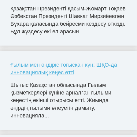
Қазақстан Президенті Қасым-Жомарт Тоқаев
Өзбекстан Президенті Шавкат Мирзиёевпен
Бұхара қаласында бейресми кездесу өткізді.
Бұл жүздесу екі ел арасын...
Ғылым мен өндіріс тоғысқан күн: ШҚО-да
инновациялық кеңес өтті
Шығыс Қазақстан облысында Ғылым
қызметкерлері күніне арналған ғылыми
кеңестің екінші отырысы өтті. Жиында
өңірдің ғылыми әлеуетін дамыту,
инновацияла...