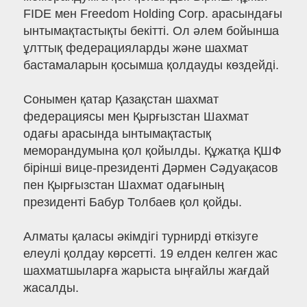
FIDE мен Freedom Holding Corp. арасындағы
ынтымақтастықты бекітті. Ол әлем бойынша
ұлттық федерацияларды және шахмат
бастамаларын қосымша қолдауды көздейді.
Сонымен қатар Қазақстан шахмат
федерациясы мен Қырғызстан Шахмат
одағы арасында ынтымақтастық
меморандумына қол қойылды. Құжатқа ҚШФ
бірінші вице-президенті Дәрмен Сәдуақасов
пен Қырғызстан Шахмат одағының
президенті Бабур Толбаев қол қойды.
Алматы қаласы әкімдігі турнирді өткізуге
елеулі қолдау көрсетті. 19 елден келген жас
шахматшыларға жарыста ыңғайлы жағдай
жасалды.