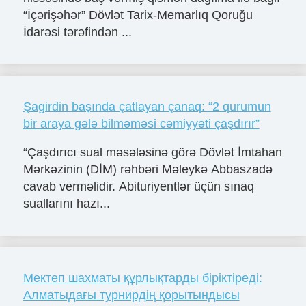
“İçərişəhər” Dövlət Tarix-Memarlıq Qoruğu
İdarəsi tərəfindən ...
Şagirdin başında çatlayan çanaq: “2 qurumun
bir araya gələ bilməməsi cəmiyyəti çaşdırır”
“Çaşdırıcı sual məsələsinə görə Dövlət İmtahan
Mərkəzinin (DİM) rəhbəri Məleykə Abbaszadə
cavab verməlidir. Abituriyentlər üçün sınaq
suallarını hazı...
Мектеп шахматы құрлықтарды біріктіреді:
Алматыдағы турнирдің қорытындысы