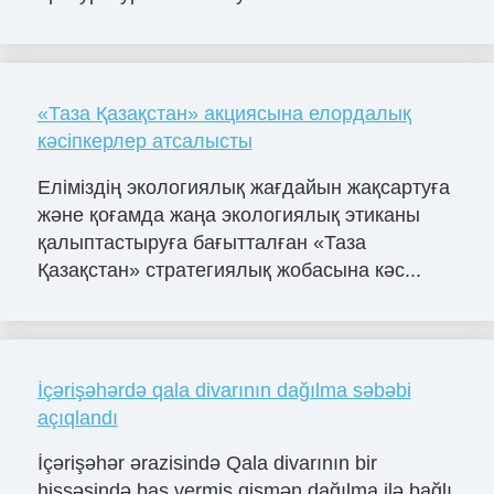
«Таза Қазақстан» акциясына елордалық
кәсіпкерлер атсалысты
Еліміздің экологиялық жағдайын жақсартуға
және қоғамда жаңа экологиялық этиканы
қалыптастыруға бағытталған «Таза
Қазақстан» стратегиялық жобасына кәс...
İçərişəhərdə qala divarının dağılma səbəbi
açıqlandı
İçərişəhər ərazisində Qala divarının bir
hissəsində baş vermiş qismən dağılma ilə bağlı