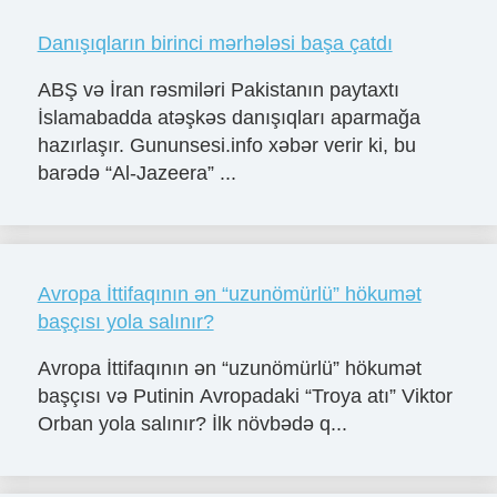
Danışıqların birinci mərhələsi başa çatdı
ABŞ və İran rəsmiləri Pakistanın paytaxtı
İslamabadda atəşkəs danışıqları aparmağa
hazırlaşır. Gununsesi.info xəbər verir ki, bu
barədə “Al-Jazeera” ...
Avropa İttifaqının ən “uzunömürlü” hökumət
başçısı yola salınır?
Avropa İttifaqının ən “uzunömürlü” hökumət
başçısı və Putinin Avropadaki “Troya atı” Viktor
Orban yola salınır? İlk növbədə q...