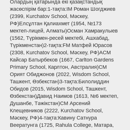
Олардың қатарында екі қазақстандық
жасөспірім бар:1-тақта:IM Роман Шогджиев
(2399, Kurchatov School, Мәскеу,
РФ)Елсұлтан Қалиахмет (1954, №173
мектеп-лицей, Алматы)Осман Хамракулыев
(1562, Түрікмен-ресей мектебі, Ашхабад,
Түрікменстан)2-тақта:FM Матфей Юрасов
(2308, Kurchatov School, Мәскеу, РФ)ACM
Кайсар Батырбеков (1667, Carlton Gardens
Primary School, Карлтон, Австралия)CM
Орият Обиджонов (2022, Wisdom School,
Ташкент, Өзбекстан)3-тақта:Билолиддин
Обидов (2015, Wisdom School, Ташкент,
Өзбекстан)Давид Наимов (1613, №6 мектеп,
Душанбе, Тәжікстан)CM Арсений
Клещевников (2222, Kurchatov School,
Мәскеу, РФ)4-тақта:Кавину Сатнура
Веератунга (1725, Rahula College, Матара,