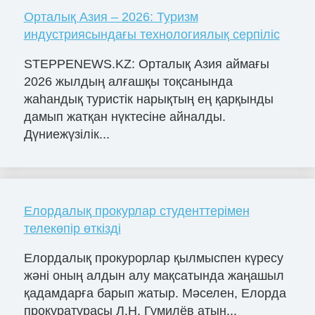
Орталық Азия – 2026: Туризм
индустриясындағы технологиялық серпіліс
STEPPENEWS.KZ: Орталық Азия аймағы
2026 жылдың алғашқы тоқсанында
жаһандық туристік нарықтың ең қарқынды
дамып жатқан нүктесіне айналды.
Дүниежүзілік...
Елордалық прокурлар студенттерімен
телекөпір өткізді
Елордалық прокурорлар қылмыспен күресу
жәні оның алдын алу мақсатында жаңашыл
қадамдарға барып жатыр. Мәселен, Елорда
прокуратурасы Л.Н. Гумилёв атын...