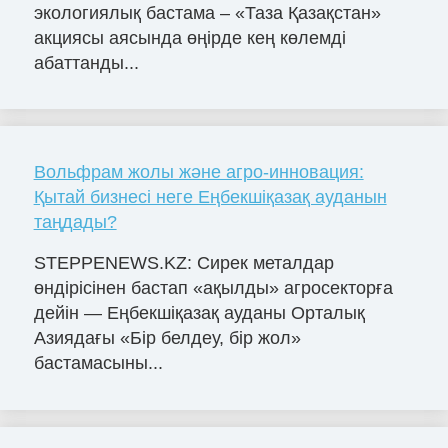
экологиялық бастама – «Таза Қазақстан»
акциясы аясында өңірде кең көлемді
абаттанды...
Вольфрам жолы және агро-инновация:
Қытай бизнесі неге Еңбекшіқазақ ауданын
таңдады?
STEPPENEWS.KZ: Сирек металдар
өндірісінен бастап «ақылды» агросекторға
дейін — Еңбекшіқазақ ауданы Орталық
Азиядағы «Бір белдеу, бір жол»
бастамасыны...